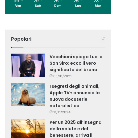
30
29
26
26
28
Ven
Sab
Dom
Lun
Mar
Popolari
Vecchioni spiega Luci a
San Siro: ecco il vero
significato del brano
05/01/2025
I segreti degli animali,
Apple TV+ annuncia la
nuova docuserie
naturalistica
11/11/2024
Per un 2025 all’insegna
della salute e del
benessere, arriva il