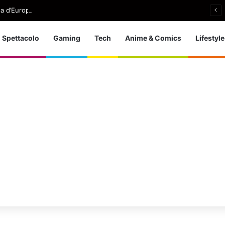
a d’Europa dei tuffi: a Parigi 5 ori per l’azzurra
Spettacolo
Gaming
Tech
Anime & Comics
Lifestyle