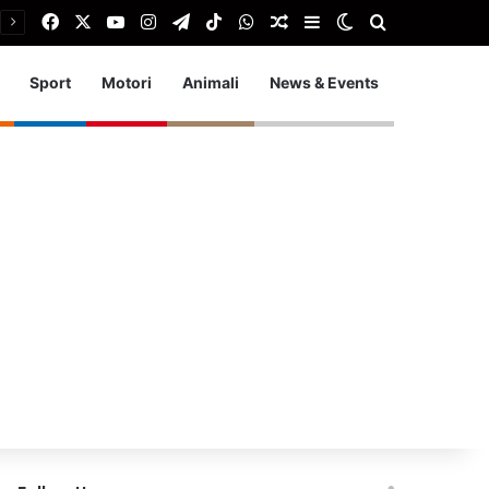
Facebook
X
You Tube
Instagram
Telegram
TikTok
WhatsApp
Articolo Random
Barra laterale
Cambia aspetto
Cerca
Sport
Motori
Animali
News & Events