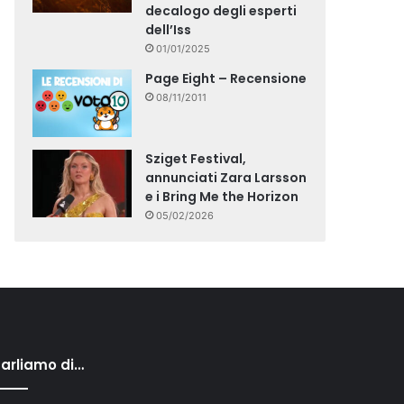
decalogo degli esperti
dell’Iss
01/01/2025
Page Eight – Recensione
08/11/2011
Sziget Festival,
annunciati Zara Larsson
e i Bring Me the Horizon
05/02/2026
arliamo di…