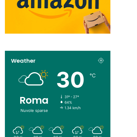
Weather
30
℃
Roma
31º - 27º
64%
1.34 km/h
Nuvole sparse
℃
℃
℃
℃
℃