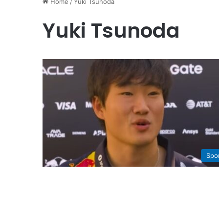
Home
/
Yuki Tsunoda
Yuki Tsunoda
Spo