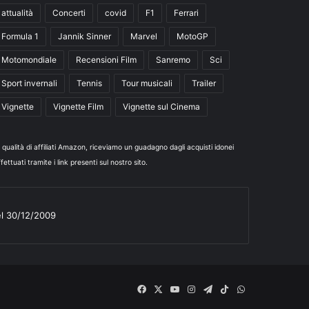
attualità
Concerti
covid
F1
Ferrari
Formula 1
Jannik Sinner
Marvel
MotoGP
Motomondiale
Recensioni Film
Sanremo
Sci
Sport invernali
Tennis
Tour musicali
Trailer
Vignette
Vignette Film
Vignette sul Cinema
n qualità di affiliati Amazon, riceviamo un guadagno dagli acquisti idonei
fettuati tramite i link presenti sul nostro sito.
el 30/12/2009
Facebook
X
You
Instagram
Telegram
TikTok
WhatsApp
Tube