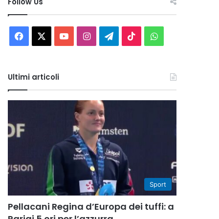
Follow Us
Facebook
X
You
Instagram
Telegram
TikTok
WhatsApp
Tube
Ultimi articoli
Sport
Pellacani Regina d’Europa dei tuffi: a
Parigi 5 ori per l’azzurra