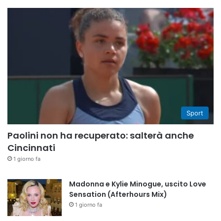
Sport
Paolini non ha recuperato: salterà anche
Cincinnati
1 giorno fa
Madonna e Kylie Minogue, uscito Love
Sensation (Afterhours Mix)
1 giorno fa