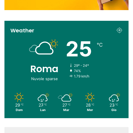
Weather
25
℃
Roma
29º - 24º
74%
1.79 km/h
Nuvole sparse
29
27
27
28
23
℃
℃
℃
℃
℃
Dom
Lun
Mar
Mer
Gio