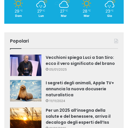
29
27
27
28
23
℃
℃
℃
℃
℃
Dom
Lun
Mar
Mer
Gio
Popolari
Vecchioni spiega Luci a San Siro:
ecco il vero significato del brano
05/01/2025
I segreti degli animali, Apple TV+
annuncia la nuova docuserie
naturalistica
11/11/2024
Per un 2025 all’insegna della
salute e del benessere, arriva il
decalogo degli esperti dell’Iss