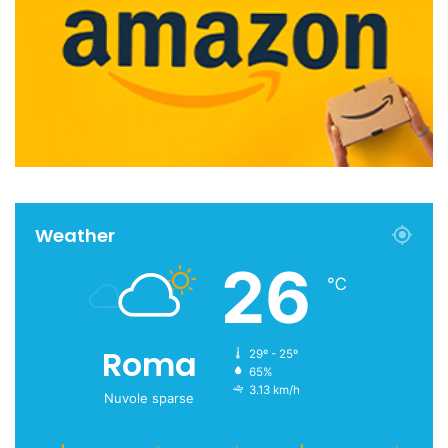
Weather
26
℃
Roma
29º - 25º
65%
3.13 km/h
Nuvole sparse