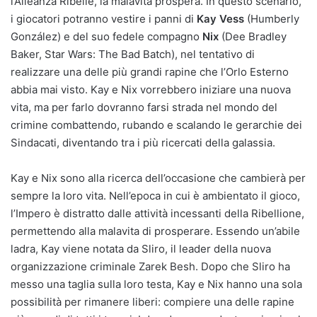
l’Alleanza Ribelle, la malavita prospera. In questo scenario,
i giocatori potranno vestire i panni di
Kay Vess
(Humberly
González) e del suo fedele compagno
Nix
(Dee Bradley
Baker, Star Wars: The Bad Batch), nel tentativo di
realizzare una delle più grandi rapine che l’Orlo Esterno
abbia mai visto. Kay e Nix vorrebbero iniziare una nuova
vita, ma per farlo dovranno farsi strada nel mondo del
crimine combattendo, rubando e scalando le gerarchie dei
Sindacati, diventando tra i più ricercati della galassia.
Kay e Nix sono alla ricerca dell’occasione che cambierà per
sempre la loro vita. Nell’epoca in cui è ambientato il gioco,
l’Impero è distratto dalle attività incessanti della Ribellione,
permettendo alla malavita di prosperare. Essendo un’abile
ladra, Kay viene notata da Sliro, il leader della nuova
organizzazione criminale Zarek Besh. Dopo che Sliro ha
messo una taglia sulla loro testa, Kay e Nix hanno una sola
possibilità per rimanere liberi: compiere una delle rapine