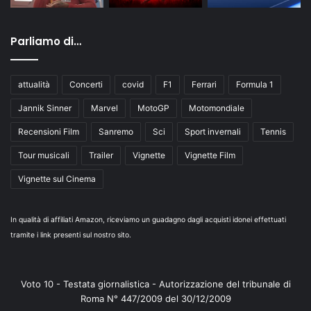
Parliamo di…
attualità
Concerti
covid
F1
Ferrari
Formula 1
Jannik Sinner
Marvel
MotoGP
Motomondiale
Recensioni Film
Sanremo
Sci
Sport invernali
Tennis
Tour musicali
Trailer
Vignette
Vignette Film
Vignette sul Cinema
In qualità di affiliati Amazon, riceviamo un guadagno dagli acquisti idonei effettuati
tramite i link presenti sul nostro sito.
Voto 10 - Testata giornalistica - Autorizzazione del tribunale di
Roma N° 447/2009 del 30/12/2009