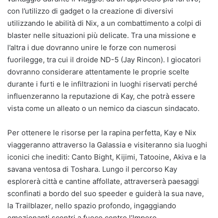
con l’utilizzo di gadget o la creazione di diversivi
utilizzando le abilità di Nix, a un combattimento a colpi di
blaster nelle situazioni più delicate. Tra una missione e
l’altra i due dovranno unire le forze con numerosi
fuorilegge, tra cui il droide ND-5 (Jay Rincon). I giocatori
dovranno considerare attentamente le proprie scelte
durante i furti e le infiltrazioni in luoghi riservati perché
influenzeranno la reputazione di Kay, che potrà essere
vista come un alleato o un nemico da ciascun sindacato.
Per ottenere le risorse per la rapina perfetta, Kay e Nix
viaggeranno attraverso la Galassia e visiteranno sia luoghi
iconici che inediti: Canto Bight, Kijimi, Tatooine, Akiva e la
savana ventosa di Toshara. Lungo il percorso Kay
esplorerà città e cantine affollate, attraverserà paesaggi
sconfinati a bordo del suo speeder e guiderà la sua nave,
la Trailblazer, nello spazio profondo, ingaggiando
emozionanti scontri a fuoco contro l’Impero.