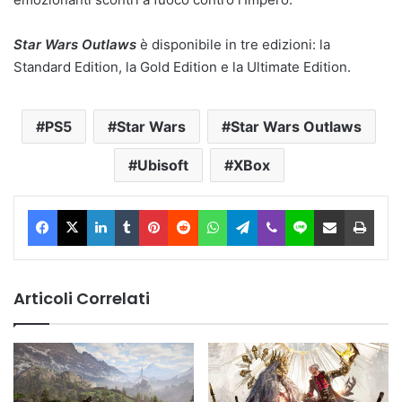
Star Wars Outlaws
è disponibile in tre edizioni: la
Standard Edition, la Gold Edition e la Ultimate Edition.
PS5
Star Wars
Star Wars Outlaws
Ubisoft
XBox
Facebook
X
LinkedIn
Tumblr
Pinterest
Reddit
WhatsApp
Telegram
Viber
Line
Condividi via Email
Stam
Articoli Correlati