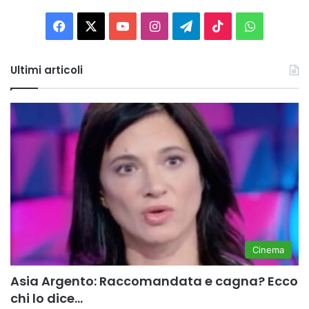
Facebook
X
You
Instagram
Telegram
TikTok
WhatsAp
Tube
Ultimi articoli
Cinema
Asia Argento: Raccomandata e cagna? Ecco
chi lo dice…