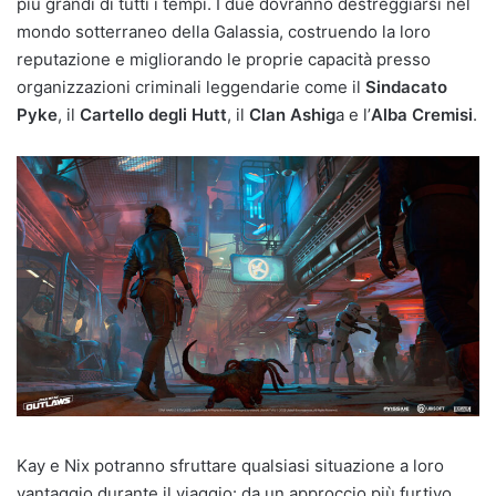
più grandi di tutti i tempi. I due dovranno destreggiarsi nel
mondo sotterraneo della Galassia, costruendo la loro
reputazione e migliorando le proprie capacità presso
organizzazioni criminali leggendarie come il
Sindacato
Pyke
, il
Cartello degli Hutt
, il
Clan Ashig
a e l’
Alba Cremisi
.
Kay e Nix potranno sfruttare qualsiasi situazione a loro
vantaggio durante il viaggio: da un approccio più furtivo,