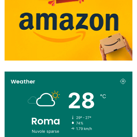
Weather
28
℃
Roma
29º - 27º
74%
1.79 km/h
Nuvole sparse