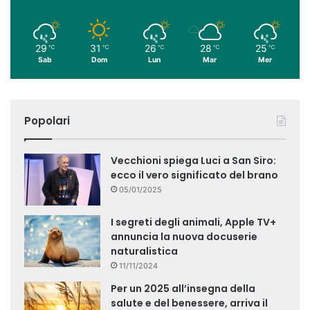
29
31
26
28
25
℃
℃
℃
℃
℃
Sab
Dom
Lun
Mar
Mer
Popolari
Vecchioni spiega Luci a San Siro:
ecco il vero significato del brano
05/01/2025
I segreti degli animali, Apple TV+
annuncia la nuova docuserie
naturalistica
11/11/2024
Per un 2025 all’insegna della
salute e del benessere, arriva il