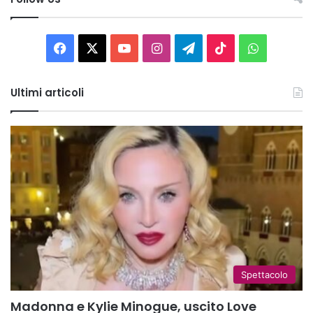
Facebook
X
You
Instagram
Telegram
TikTok
WhatsAp
Tube
Ultimi articoli
Spettacolo
Madonna e Kylie Minogue, uscito Love