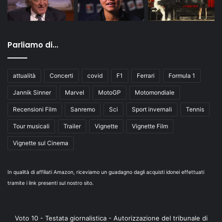
Parliamo di…
attualità
Concerti
covid
F1
Ferrari
Formula 1
Jannik Sinner
Marvel
MotoGP
Motomondiale
Recensioni Film
Sanremo
Sci
Sport invernali
Tennis
Tour musicali
Trailer
Vignette
Vignette Film
Vignette sul Cinema
In qualità di affiliati Amazon, riceviamo un guadagno dagli acquisti idonei effettuati
tramite i link presenti sul nostro sito.
Voto 10 - Testata giornalistica - Autorizzazione del tribunale di