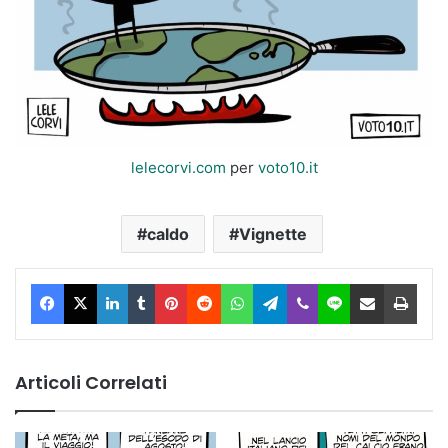
lelecorvi.com
per
voto10.it
caldo
Vignette
Facebook
X
LinkedIn
Tumblr
Pinterest
Reddit
WhatsApp
Telegram
Viber
Line
Condividi via Email
Stam
Articoli Correlati