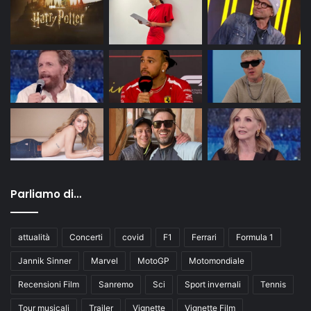
Parliamo di…
attualità
Concerti
covid
F1
Ferrari
Formula 1
Jannik Sinner
Marvel
MotoGP
Motomondiale
Recensioni Film
Sanremo
Sci
Sport invernali
Tennis
Tour musicali
Trailer
Vignette
Vignette Film