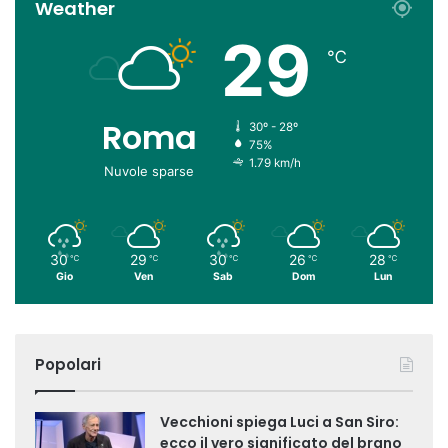
Weather
29
℃
Roma
30º - 28º
75%
1.79 km/h
Nuvole sparse
30
29
30
26
28
℃
℃
℃
℃
℃
Gio
Ven
Sab
Dom
Lun
Popolari
Vecchioni spiega Luci a San Siro:
ecco il vero significato del brano