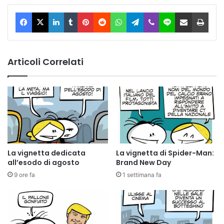
Facebook
X
LinkedIn
Tumblr
Pinterest
Reddit
WhatsApp
Telegram
Viber
Line
Condividi via Email
Stam
Articoli Correlati
La vignetta dedicata
La vignetta di Spider-Man:
all’esodo di agosto
Brand New Day
9 ore fa
1 settimana fa