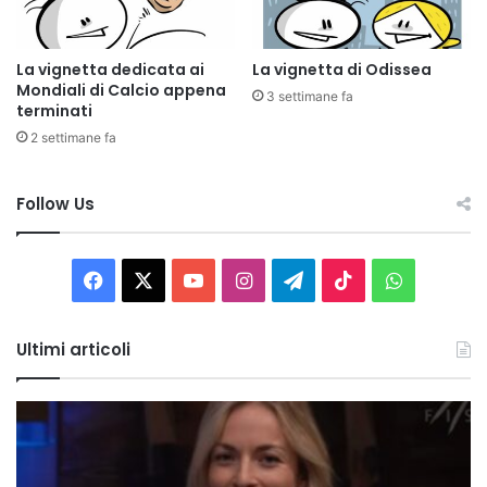
La vignetta dedicata ai
La vignetta di Odissea
Mondiali di Calcio appena
3 settimane fa
terminati
2 settimane fa
Follow Us
Facebook
X
You
Instagram
Telegram
TikTok
WhatsAp
Tube
Ultimi articoli