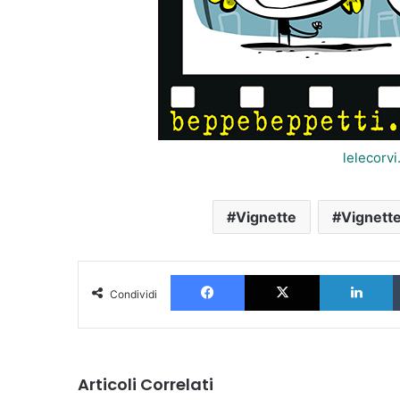
lelecorv
Vignette
Vignette
Facebook
X
L
Condividi
Articoli Correlati