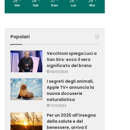
28
28
27
28
26
Ven
Sab
Dom
Lun
Mar
Popolari
Vecchioni spiega Luci a
San Siro: ecco il vero
significato del brano
05/01/2025
I segreti degli animali,
Apple TV+ annuncia la
nuova docuserie
naturalistica
11/11/2024
Per un 2025 all’insegna
della salute e del
benessere, arriva il