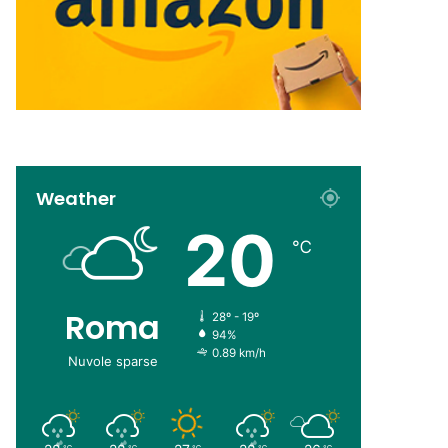
Weather
20
℃
Roma
28º - 19º
94%
0.89 km/h
Nuvole sparse
℃
℃
℃
℃
℃