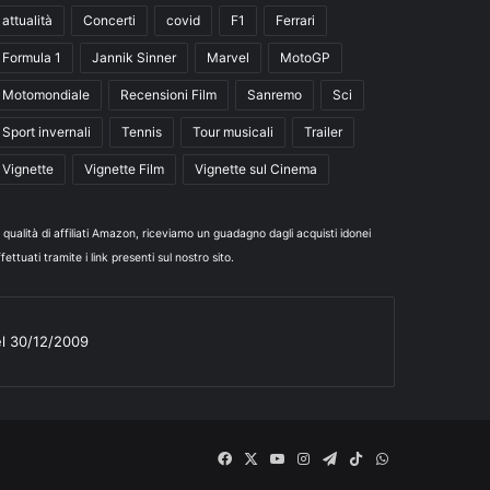
attualità
Concerti
covid
F1
Ferrari
Formula 1
Jannik Sinner
Marvel
MotoGP
Motomondiale
Recensioni Film
Sanremo
Sci
Sport invernali
Tennis
Tour musicali
Trailer
Vignette
Vignette Film
Vignette sul Cinema
n qualità di affiliati Amazon, riceviamo un guadagno dagli acquisti idonei
fettuati tramite i link presenti sul nostro sito.
el 30/12/2009
Facebook
X
You
Instagram
Telegram
TikTok
WhatsApp
Tube