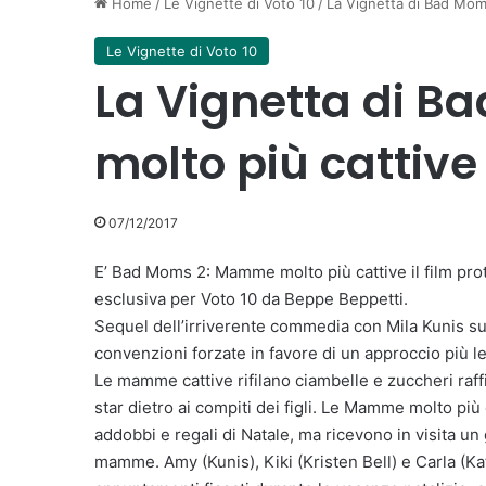
Home
/
Le Vignette di Voto 10
/
La Vignetta di Bad Mom
Le Vignette di Voto 10
La Vignetta di 
molto più cattive
07/12/2017
E’ Bad Moms 2: Mamme molto più cattive il film prot
esclusiva per Voto 10 da Beppe Beppetti.
Sequel dell’irriverente commedia con Mila Kunis sulla
convenzioni forzate in favore di un approccio più 
Le mamme cattive rifilano ciambelle e zuccheri raffina
star dietro ai compiti dei figli. Le Mamme molto più
addobbi e regali di Natale, ma ricevono in visita un 
mamme. Amy (Kunis), Kiki (Kristen Bell) e Carla (Ka