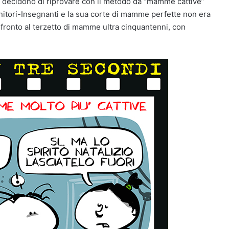
 e decidono di riprovare con il metodo da “mamme cattive”
enitori-Insegnanti e la sua corte di mamme perfette non era
fronto al terzetto di mamme ultra cinquantenni, con