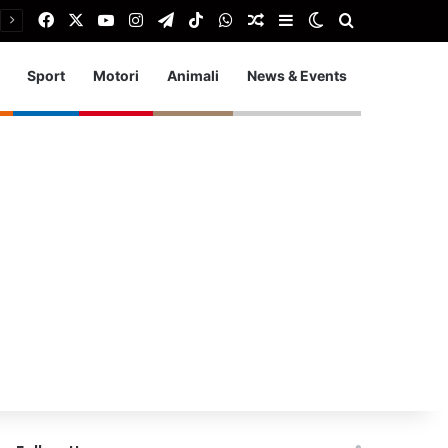
Facebook
X
You Tube
Instagram
Telegram
TikTok
WhatsApp
Articolo Random
Barra laterale
Cambia aspetto
Cerca
Sport
Motori
Animali
News & Events