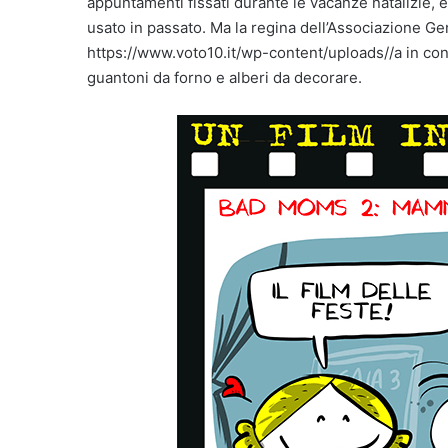
appuntamenti fissati durante le vacanze natalizie,
usato in passato. Ma la regina dell’Associazione G
https://www.voto10.it/wp-content/uploads//a in con
guantoni da forno e alberi da decorare.