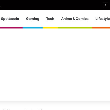
i si ritira: So che è arrivato il momento giusto
Spettacolo
Gaming
Tech
Anime & Comics
Lifestyle