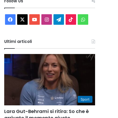
Follow Us
Facebook
X
You
Instagram
Telegram
TikTok
WhatsApp
Tube
Ultimi articoli
Sport
Lara Gut-Behrami si ritira: So che è
arrivato il momento giusto