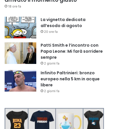
18 ore fa
La vignetta dedicata
all’esodo di agosto
20 ore fa
Patti Smith e l’incontro con
Papa Leone: Mi farà sorridere
sempre
2 giorni fa
Infinito Paltrinieri: bronzo
europeo nella 5 km in acque
libere
2 giorni fa