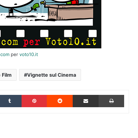
i.com
per
voto10.it
 Film
Vignette sul Cinema
inkedIn
Tumblr
Pinterest
Reddit
Condividi via Email
Stampa