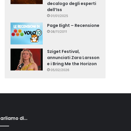
decalogo degli esperti
dell’Iss
01/01/2025
Page Eight – Recensione
08/11/2011
Sziget Festival,
annunciati Zara Larsson
e i Bring Me the Horizon
05/02/2026
arliamo di…