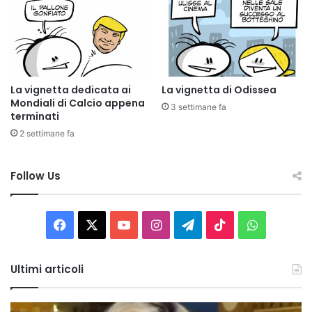
La vignetta dedicata ai
La vignetta di Odissea
Mondiali di Calcio appena
3 settimane fa
terminati
2 settimane fa
Follow Us
Facebook
X
You
Instagram
Telegram
TikTok
WhatsAp
Tube
Ultimi articoli