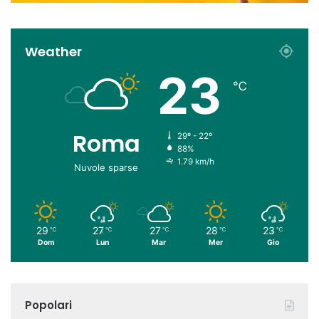
Weather
23
℃
Roma
29º - 22º
88%
1.79 km/h
Nuvole sparse
29
27
27
28
23
℃
℃
℃
℃
℃
Dom
Lun
Mar
Mer
Gio
Popolari