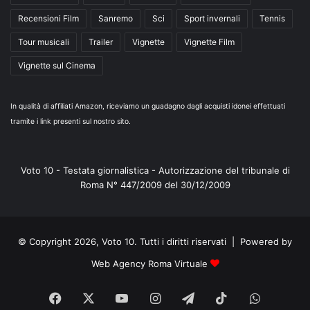
Recensioni Film
Sanremo
Sci
Sport invernali
Tennis
Tour musicali
Trailer
Vignette
Vignette Film
Vignette sul Cinema
In qualità di affiliati Amazon, riceviamo un guadagno dagli acquisti idonei effettuati
tramite i link presenti sul nostro sito.
Voto 10 - Testata giornalistica - Autorizzazione del tribunale di
Roma N° 447/2009 del 30/12/2009
© Copyright 2026, Voto 10. Tutti i diritti riservati | Powered by
Web Agency Roma Virtuale
Facebook
X
You
Instagram
Telegram
TikTok
WhatsA