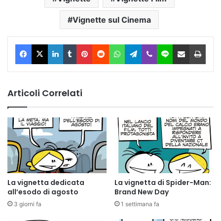
Vignette sul Cinema
Facebook
X
LinkedIn
Tumblr
Pinterest
Reddit
WhatsApp
Telegram
Viber
Line
Condividi via Email
Stam
Articoli Correlati
La vignetta dedicata
La vignetta di Spider-Man:
all’esodo di agosto
Brand New Day
3 giorni fa
1 settimana fa