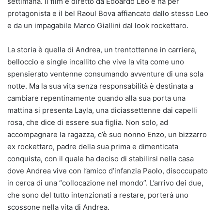
settimana. Il film è diretto da Edoardo Leo e ha per
protagonista e il bel Raoul Bova affiancato dallo stesso Leo
e da un impagabile Marco Giallini dal look rockettaro.
La storia è quella di Andrea, un trentottenne in carriera,
belloccio e single incallito che vive la vita come uno
spensierato ventenne consumando avventure di una sola
notte. Ma la sua vita senza responsabilità è destinata a
cambiare repentinamente quando alla sua porta una
mattina si presenta Layla, una diciassettenne dai capelli
rosa, che dice di essere sua figlia. Non solo, ad
accompagnare la ragazza, c’è suo nonno Enzo, un bizzarro
ex rockettaro, padre della sua prima e dimenticata
conquista, con il quale ha deciso di stabilirsi nella casa
dove Andrea vive con l’amico d’infanzia Paolo, disoccupato
in cerca di una “collocazione nel mondo”. L’arrivo dei due,
che sono del tutto intenzionati a restare, porterà uno
scossone nella vita di Andrea.