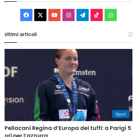
Facebook
X
You
Instagram
Telegram
TikTok
WhatsAp
Tube
Ultimi articoli
Sport
Pellacani Regina d’Europa dei tuffi: a Parigi 5
ori per l’azzurra