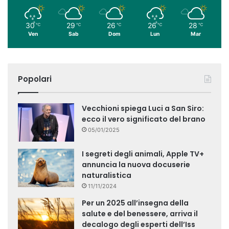
30
29
26
26
28
℃
℃
℃
℃
℃
Ven
Sab
Dom
Lun
Mar
Popolari
Vecchioni spiega Luci a San Siro:
ecco il vero significato del brano
05/01/2025
I segreti degli animali, Apple TV+
annuncia la nuova docuserie
naturalistica
11/11/2024
Per un 2025 all’insegna della
salute e del benessere, arriva il
decalogo degli esperti dell’Iss