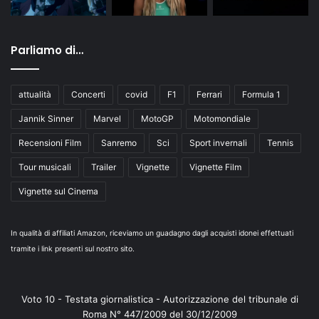
Parliamo di…
attualità
Concerti
covid
F1
Ferrari
Formula 1
Jannik Sinner
Marvel
MotoGP
Motomondiale
Recensioni Film
Sanremo
Sci
Sport invernali
Tennis
Tour musicali
Trailer
Vignette
Vignette Film
Vignette sul Cinema
In qualità di affiliati Amazon, riceviamo un guadagno dagli acquisti idonei effettuati
tramite i link presenti sul nostro sito.
Voto 10 - Testata giornalistica - Autorizzazione del tribunale di
Roma N° 447/2009 del 30/12/2009