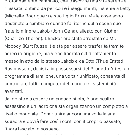
profondamente cambiato, che trascorre una vita serena e
rilassata lontano da pericoli e inseguimenti, insieme a Letty
(Michelle Rodriguez) e suo figlio Brian. Ma le cose sono
destinate a cambiare quando fa ritorno sulla scena suo
fratello minore Jakob (John Cena), alleato con Cipher
(Charlize Theron). L’hacker era stata arrestata da Mr.
Nobody (Kurt Russell) e sta per essere trasferita tramite
aereo in prigione, ma viene liberata dal dirottamento
messo in atto dallo stesso Jakob e da Otto (Thue Ersted
Rasmussen), decisi a impossessarsi del Progetto Aries, un
programma di armi che, una volta riunificato, consente di
controllare tutti i computer del mondo e i sistemi più
avanzati.
Jakob oltre a essere un audace pilota, è uno scaltro
assassino e un ladro che sta organizzando un complotto a
livello mondiale. Dom riunirà ancora una volta la sua
squadra e dovrà fare così i conti con il proprio passato,
finora lasciato in sospeso.