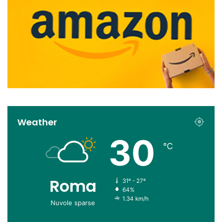
Weather
30
℃
Roma
31º - 27º
64%
1.34 km/h
Nuvole sparse