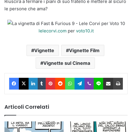
Riuscirà a fermare i piani di suo fratello e mettere al sicuro
le persone che ama?
lelecorvi.com
per
voto10.it
Vignette
Vignette Film
Vignette sul Cinema
Facebook
X
LinkedIn
Tumblr
Pinterest
Reddit
WhatsApp
Telegram
Viber
Line
Condividi via Email
Stam
Articoli Correlati