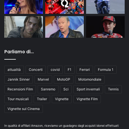
Parliamo di…
attualità
Concerti
covid
F1
Ferrari
Formula 1
Jannik Sinner
Marvel
MotoGP
Motomondiale
Recensioni Film
Sanremo
Sci
Sport invernali
Tennis
Tour musicali
Trailer
Vignette
Vignette Film
Vignette sul Cinema
In qualità di affiliati Amazon, riceviamo un guadagno dagli acquisti idonei effettuati