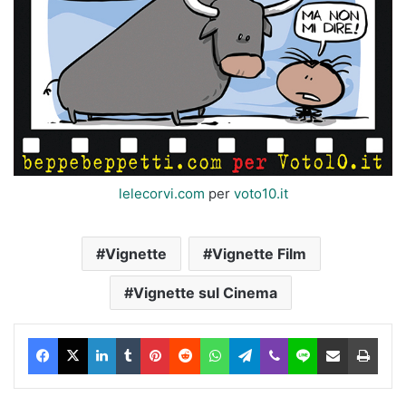
lelecorvi.com
per
voto10.it
Vignette
Vignette Film
Vignette sul Cinema
Facebook
X
LinkedIn
Tumblr
Pinterest
Reddit
WhatsApp
Telegram
Viber
Line
Condividi via Email
Stam