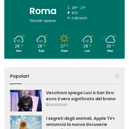
Roma
28º - 21º
81%
0.89 km/h
Nuvole sparse
28
28
27
28
26
℃
℃
℃
℃
℃
Ven
Sab
Dom
Lun
Mar
Popolari
Vecchioni spiega Luci a San Siro:
ecco il vero significato del brano
05/01/2025
I segreti degli animali, Apple TV+
annuncia la nuova docuserie