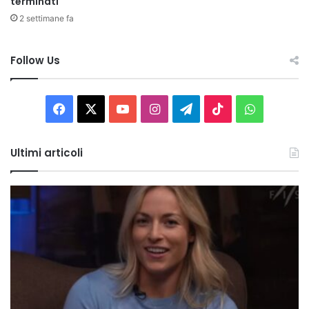
terminati
2 settimane fa
Follow Us
Facebook
X
You
Instagram
Telegram
TikTok
WhatsAp
Tube
Ultimi articoli