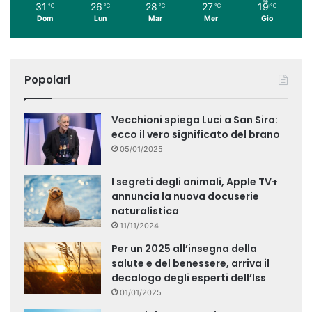
31
26
28
27
19
℃
℃
℃
℃
℃
Dom
Lun
Mar
Mer
Gio
Popolari
Vecchioni spiega Luci a San Siro:
ecco il vero significato del brano
05/01/2025
I segreti degli animali, Apple TV+
annuncia la nuova docuserie
naturalistica
11/11/2024
Per un 2025 all’insegna della
salute e del benessere, arriva il
decalogo degli esperti dell’Iss
01/01/2025