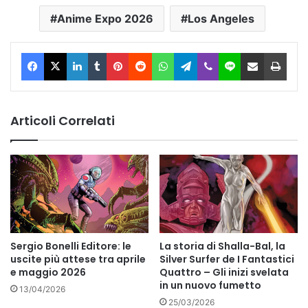
Anime Expo 2026
Los Angeles
Facebook
X
LinkedIn
Tumblr
Pinterest
Reddit
WhatsApp
Telegram
Viber
Line
Condividi via Email
Stam
Articoli Correlati
Sergio Bonelli Editore: le
La storia di Shalla-Bal, la
uscite più attese tra aprile
Silver Surfer de I Fantastici
e maggio 2026
Quattro – Gli inizi svelata
in un nuovo fumetto
13/04/2026
25/03/2026