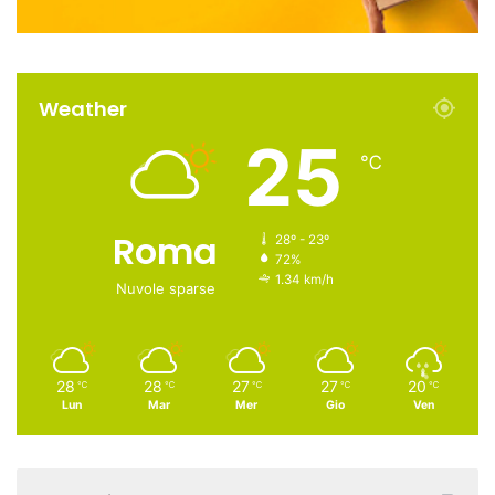
Weather
25
℃
Roma
28º - 23º
72%
1.34 km/h
Nuvole sparse
28
28
27
27
20
℃
℃
℃
℃
℃
Lun
Mar
Mer
Gio
Ven