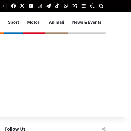
Facebook
X
You Tube
Instagram
Telegram
TikTok
WhatsApp
Articolo Random
Barra laterale
Cambia aspetto
Cerca
Sport
Motori
Animali
News & Events
Follow Us