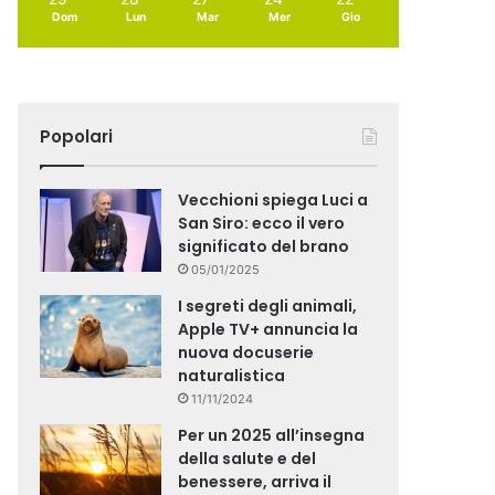
Dom
Lun
Mar
Mer
Gio
Popolari
Vecchioni spiega Luci a
San Siro: ecco il vero
significato del brano
05/01/2025
I segreti degli animali,
Apple TV+ annuncia la
nuova docuserie
naturalistica
11/11/2024
Per un 2025 all’insegna
della salute e del
benessere, arriva il