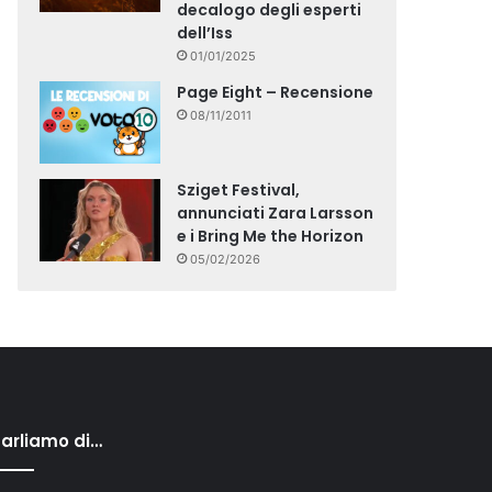
decalogo degli esperti
dell’Iss
01/01/2025
Page Eight – Recensione
08/11/2011
Sziget Festival,
annunciati Zara Larsson
e i Bring Me the Horizon
05/02/2026
arliamo di…