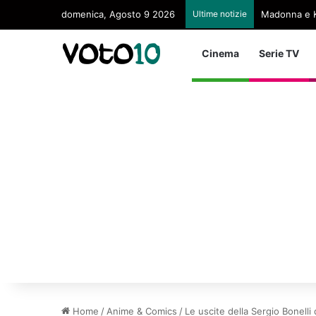
domenica, Agosto 9 2026
Ultime notizie
Madonna e K
Cinema
Serie TV
Home
/
Anime & Comics
/
Le uscite della Sergio Bonell