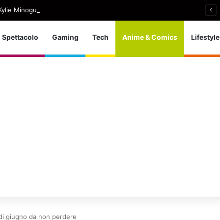
ylie Minogue, uscito Love Sensation (Afterhours Mix)
Spettacolo
Gaming
Tech
Anime & Comics
Lifestyle
i di giugno da non perdere