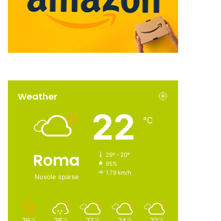
Weather
22
℃
Roma
29º - 20º
95%
1.79 km/h
Nuvole sparse
29
28
27
24
22
℃
℃
℃
℃
℃