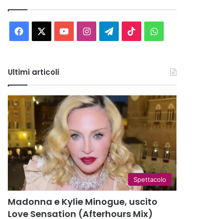
Facebook
X
You
Instagram
Telegram
TikTok
WhatsApp
Tube
Ultimi articoli
Spettacolo
Madonna e Kylie Minogue, uscito
Love Sensation (Afterhours Mix)