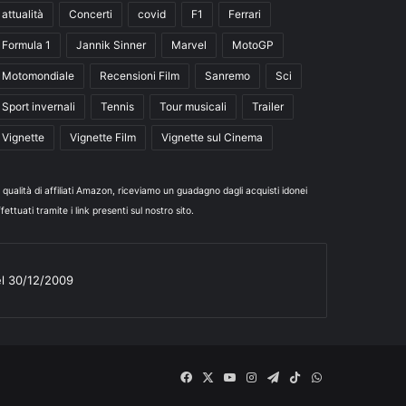
attualità
Concerti
covid
F1
Ferrari
Formula 1
Jannik Sinner
Marvel
MotoGP
Motomondiale
Recensioni Film
Sanremo
Sci
Sport invernali
Tennis
Tour musicali
Trailer
Vignette
Vignette Film
Vignette sul Cinema
n qualità di affiliati Amazon, riceviamo un guadagno dagli acquisti idonei
fettuati tramite i link presenti sul nostro sito.
el 30/12/2009
Facebook
X
You
Instagram
Telegram
TikTok
WhatsApp
Tube