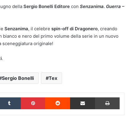
giugno della
Sergio Bonelli Editore
con
Senzanima. Guerra –
rie
Senzanima
, il celebre
spin-off di Dragonero
, creando
e in bianco e nero del primo volume della serie in un nuovo
a sceneggiatura originale!
i
.
Sergio Bonelli
Tex
inkedIn
Tumblr
Pinterest
Reddit
Condividi via Email
Stampa