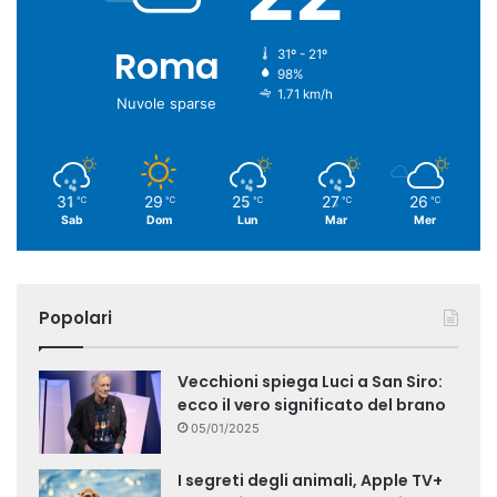
Roma
31º - 21º
98%
1.71 km/h
Nuvole sparse
31
29
25
27
26
℃
℃
℃
℃
℃
Sab
Dom
Lun
Mar
Mer
Popolari
Vecchioni spiega Luci a San Siro:
ecco il vero significato del brano
05/01/2025
I segreti degli animali, Apple TV+