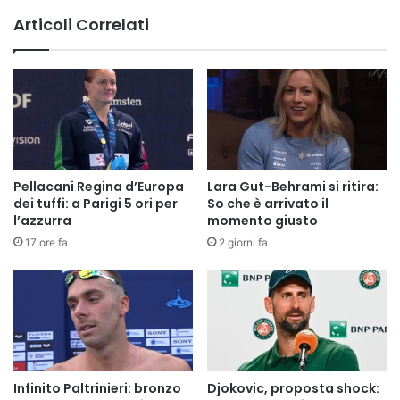
Articoli Correlati
Pellacani Regina d’Europa
Lara Gut-Behrami si ritira:
dei tuffi: a Parigi 5 ori per
So che è arrivato il
l’azzurra
momento giusto
17 ore fa
2 giorni fa
Infinito Paltrinieri: bronzo
Djokovic, proposta shock: