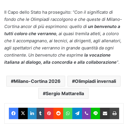
Il Capo dello Stato ha proseguito:
“Con il significato di
fondo che le Olimpiadi raccolgono e che queste di Milano-
Cortina ancor di più esprimono: quello di
un benvenuto a
tutti coloro che verranno
, ai quasi tremila atleti, a coloro
che li accompagnano, ai tecnici, ai dirigenti, agli allenatori,
agli spettatori che verranno in grande quantità da ogni
continente. Un benvenuto che esprime
la vocazione
italiana al dialogo, alla concordia e alla collaborazione
“
.
Milano-Cortina 2026
Olimpiadi invernali
Sergio Mattarella
Facebook
X
LinkedIn
Tumblr
Pinterest
Reddit
WhatsApp
Telegram
Viber
Line
Condividi via Email
Stam