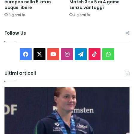
europeo nella 5 km in
Match 3 su 5 ai 4 game
acque libere
senza vantaggi
3 giorni fa
4 giorni fa
Follow Us
Facebook
X
You
Instagram
Telegram
TikTok
WhatsAp
Tube
Ultimi articoli