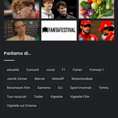
Parliamo di…
attualità
Concerti
covid
F1
Ferrari
Formula 1
Jannik Sinner
Marvel
MotoGP
Motomondiale
Recensioni Film
Sanremo
Sci
Sport invernali
Tennis
Tour musicali
Trailer
Vignette
Vignette Film
Vignette sul Cinema