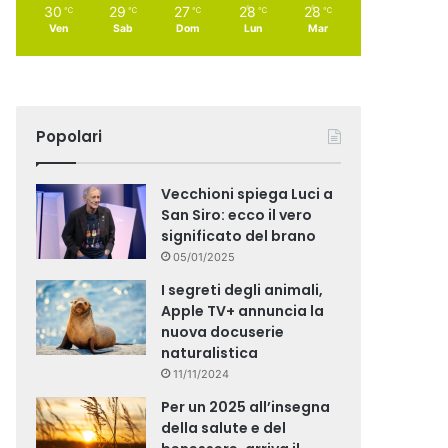
30
29
27
28
28
℃
℃
℃
℃
℃
Ven
Sab
Dom
Lun
Mar
Popolari
Vecchioni spiega Luci a
San Siro: ecco il vero
significato del brano
05/01/2025
I segreti degli animali,
Apple TV+ annuncia la
nuova docuserie
naturalistica
11/11/2024
Per un 2025 all’insegna
della salute e del