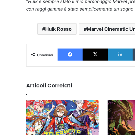
“
Hulk è sempre stato il mio personaggio Marvel prefe
con raggi gamma è stato semplicemente un sogno d
Hulk Rosso
Marvel Cinematic U
Facebook
X
L
Condividi
Articoli Correlati