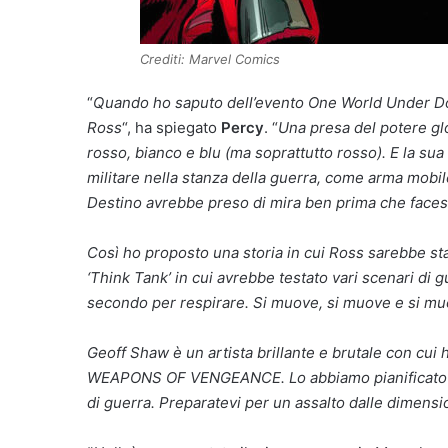
Crediti: Marvel Comics
“
Quando ho saputo dell’evento One World Under D
Ross
“, ha spiegato
Percy
. “
Una presa del potere gl
rosso, bianco e blu (ma soprattutto rosso). E la s
militare nella stanza della guerra, come arma mobi
Destino avrebbe preso di mira ben prima che faces
Così ho proposto una storia in cui Ross sarebbe sta
‘Think Tank’ in cui avrebbe testato vari scenari di gu
secondo per respirare. Si muove, si muove e si mu
Geoff Shaw è un artista brillante e brutale con cui
WEAPONS OF VENGEANCE. Lo abbiamo pianificato n
di guerra. Preparatevi per un assalto dalle dimensio