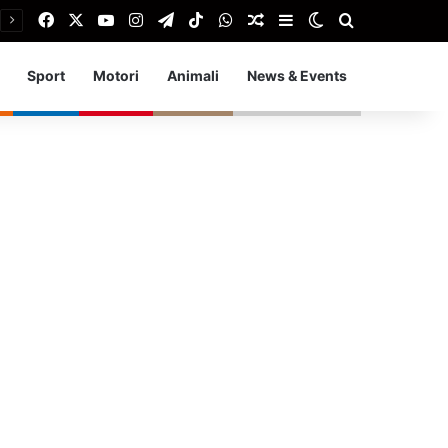
Facebook
X
You Tube
Instagram
Telegram
TikTok
WhatsApp
Articolo Random
Barra laterale
Cambia aspetto
Cerca
Sport
Motori
Animali
News & Events