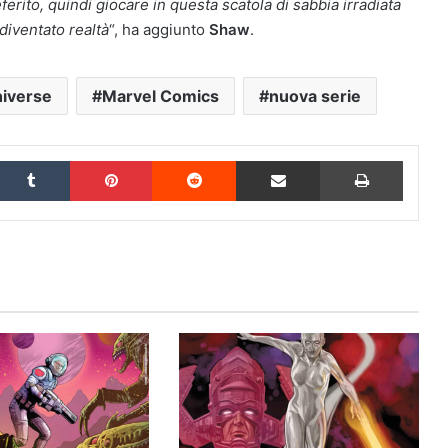
rito, quindi giocare in questa scatola di sabbia irradiata
iventato realtà
“, ha aggiunto
Shaw
.
niverse
Marvel Comics
nuova serie
inkedIn
Tumblr
Pinterest
Reddit
Condividi via Email
Stampa