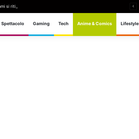
i si ritira: So che è arrivato il momento giusto
Spettacolo
Gaming
Tech
Anime & Comics
Lifestyle