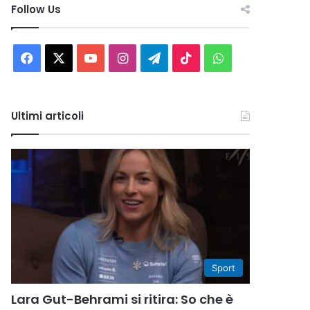
Follow Us
Facebook
X
You
Instagram
Telegram
TikTok
WhatsApp
Tube
Ultimi articoli
Sport
Lara Gut-Behrami si ritira: So che è