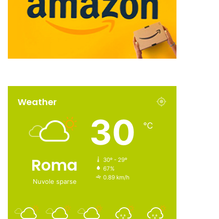
Weather
30
℃
Roma
30º - 29º
67%
0.89 km/h
Nuvole sparse