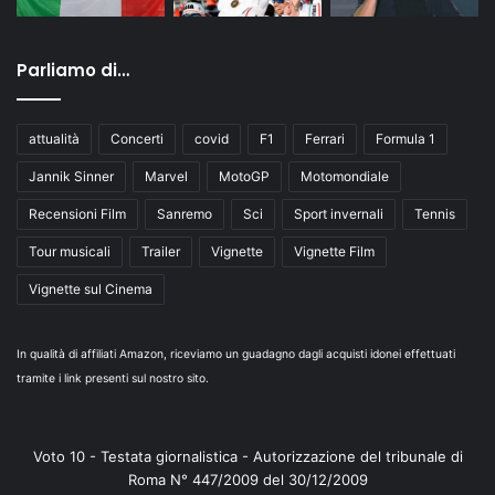
Parliamo di…
attualità
Concerti
covid
F1
Ferrari
Formula 1
Jannik Sinner
Marvel
MotoGP
Motomondiale
Recensioni Film
Sanremo
Sci
Sport invernali
Tennis
Tour musicali
Trailer
Vignette
Vignette Film
Vignette sul Cinema
In qualità di affiliati Amazon, riceviamo un guadagno dagli acquisti idonei effettuati
tramite i link presenti sul nostro sito.
Voto 10 - Testata giornalistica - Autorizzazione del tribunale di
Roma N° 447/2009 del 30/12/2009