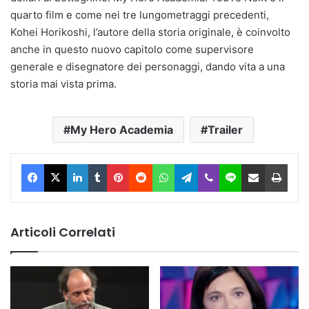
quarto film e come nei tre lungometraggi precedenti,
Kohei Horikoshi, l’autore della storia originale, è coinvolto
anche in questo nuovo capitolo come supervisore
generale e disegnatore dei personaggi, dando vita a una
storia mai vista prima.
My Hero Academia
Trailer
Facebook
X
LinkedIn
Tumblr
Pinterest
Reddit
WhatsApp
Telegram
Viber
Line
Condividi via Email
Stam
Articoli Correlati