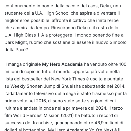
continuamente in nome della pace e del caos, Deku, uno
studente della U.A. High School che aspira a diventare il
miglior eroe possibile, affronta il cattivo che imita l’eroe
che ammira da tempo. Riusciranno Deku e il resto della
U.A. High Class 1-A a proteggere il mondo ponendo fine a
Dark Might, l’uomo che sostiene di essere il nuovo Simbolo
della Pace?
Il manga originale
My Hero Academia
ha venduto oltre 100
milioni di copie in tutto il mondo, apparso più volte nella
lista dei bestseller del New York Times è uscito a puntate
su Weekly Shonen Jump di Shueisha debuttando nel 2014.
L’adattamento televisivo della saga è stato trasmesso per la
prima volta nel 2016, ci sono state sette stagioni di cui
l’ultima è andata in onda nella primavera del 2024. Il terzo
film World Heroes’ Mission (2021) ha battuto i record di
successo del franchise, guadagnando oltre 46,9 milioni di
dollari al botteghino. My Hero Academia: You’re Next è il