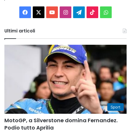
Facebook
X
You
Instagram
Telegram
TikTok
WhatsAp
Tube
Ultimi articoli
Sport
MotoGP, a Silverstone domina Fernandez.
Podio tutto Aprilia