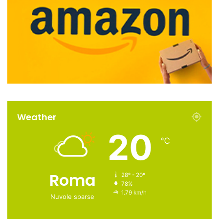
Weather
20
℃
Roma
28º - 20º
78%
1.79 km/h
Nuvole sparse