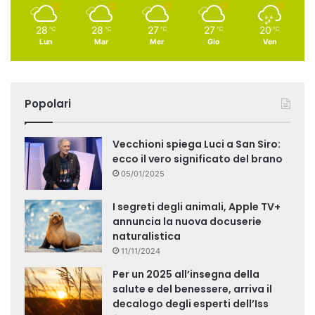
28
28
27
27
20
℃
℃
℃
℃
℃
Lun
Mar
Mer
Gio
Ven
Popolari
Vecchioni spiega Luci a San Siro:
ecco il vero significato del brano
05/01/2025
I segreti degli animali, Apple TV+
annuncia la nuova docuserie
naturalistica
11/11/2024
Per un 2025 all’insegna della
salute e del benessere, arriva il
decalogo degli esperti dell’Iss