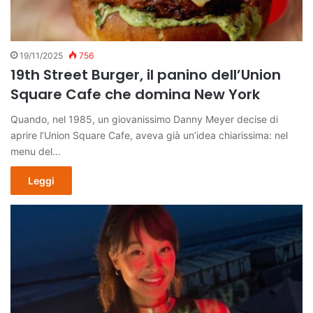
19/11/2025
756
19th Street Burger, il panino dell’Union
Square Cafe che domina New York
Quando, nel 1985, un giovanissimo Danny Meyer decise di
aprire l’Union Square Cafe, aveva già un’idea chiarissima: nel
menu del…
Leggi