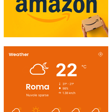
Weather
22
℃
Roma
31º - 21º
98%
1.38 km/h
Nuvole sparse