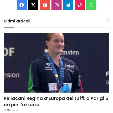
Facebook
X
You
Instagram
Telegram
TikTok
WhatsAp
Tube
Ultimi articoli
Pellacani Regina d’Europa dei tuffi: a Parigi 5
ori per l’azzurra
18 ore fa