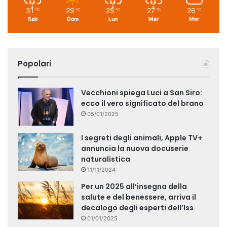
31
29
25
27
26
℃
℃
℃
℃
℃
Sab
Dom
Lun
Mar
Mer
Popolari
Vecchioni spiega Luci a San Siro:
ecco il vero significato del brano
05/01/2025
I segreti degli animali, Apple TV+
annuncia la nuova docuserie
naturalistica
11/11/2024
Per un 2025 all’insegna della
salute e del benessere, arriva il
decalogo degli esperti dell’Iss
01/01/2025