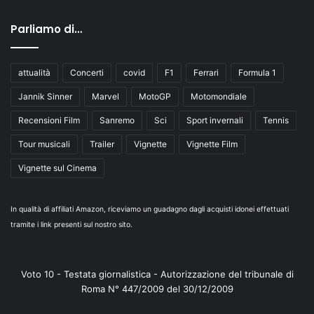
Parliamo di…
attualità
Concerti
covid
F1
Ferrari
Formula 1
Jannik Sinner
Marvel
MotoGP
Motomondiale
Recensioni Film
Sanremo
Sci
Sport invernali
Tennis
Tour musicali
Trailer
Vignette
Vignette Film
Vignette sul Cinema
In qualità di affiliati Amazon, riceviamo un guadagno dagli acquisti idonei effettuati
tramite i link presenti sul nostro sito.
Voto 10 - Testata giornalistica - Autorizzazione del tribunale di
Roma N° 447/2009 del 30/12/2009