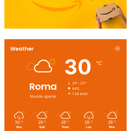
Weather
30
℃
Roma
31º - 27º
64%
1.34 km/h
Nuvole sparse
30
29
26
26
28
℃
℃
℃
℃
℃
Ven
Sab
Dom
Lun
Mar