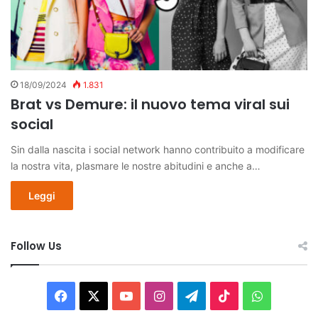
18/09/2024
1.831
Brat vs Demure: il nuovo tema viral sui
social
Sin dalla nascita i social network hanno contribuito a modificare
la nostra vita, plasmare le nostre abitudini e anche a…
Leggi
Follow Us
Facebook
X
You
Instagram
Telegram
TikTok
WhatsAp