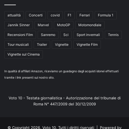
attualità
Concerti
covid
F1
Ferrari
Formula 1
Jannik Sinner
Marvel
MotoGP
Motomondiale
Recensioni Film
Sanremo
Sci
Sport invernali
Tennis
Tour musicali
Trailer
Vignette
Vignette Film
Vignette sul Cinema
In qualità di affiliati Amazon, riceviamo un guadagno dagli acquisti idonei effettuati
tramite i link presenti sul nostro sito.
Voto 10 - Testata giornalistica - Autorizzazione del tribunale di
Roma N° 447/2009 del 30/12/2009
© Copyright 2026, Voto 10. Tutti i diritti riservati | Powered by