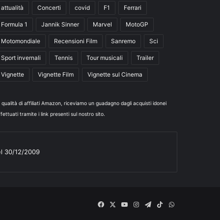
attualità
Concerti
covid
F1
Ferrari
Formula 1
Jannik Sinner
Marvel
MotoGP
Motomondiale
Recensioni Film
Sanremo
Sci
Sport invernali
Tennis
Tour musicali
Trailer
Vignette
Vignette Film
Vignette sul Cinema
n qualità di affiliati Amazon, riceviamo un guadagno dagli acquisti idonei
fettuati tramite i link presenti sul nostro sito.
el 30/12/2009
Facebook
X
You
Instagram
Telegram
TikTok
WhatsApp
Tube