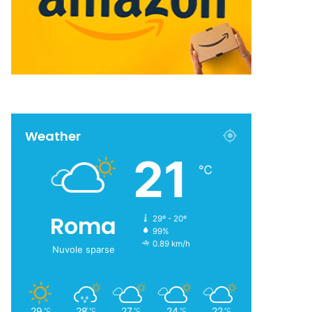
Weather
21
℃
Roma
29º - 20º
99%
0.89 km/h
Nuvole sparse
29
28
27
24
22
℃
℃
℃
℃
℃