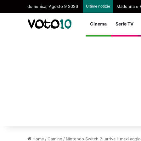
domenica, Agosto 9 2026
Ultime notizie
Madonna e K
Cinema
Serie TV
Home
/
Gaming
/
Nintendo Switch 2: arriva il maxi aggi