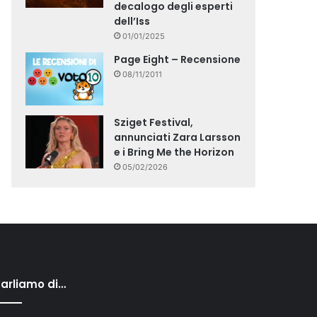
decalogo degli esperti
dell’Iss
01/01/2025
Page Eight – Recensione
08/11/2011
Sziget Festival,
annunciati Zara Larsson
e i Bring Me the Horizon
05/02/2026
arliamo di…