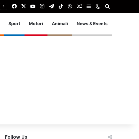
Facebook
X
You Tube
Instagram
Telegram
TikTok
WhatsApp
Articolo Random
Barra laterale
Cambia aspetto
Cerca
Sport
Motori
Animali
News & Events
Follow Us