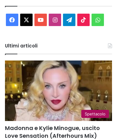
Facebook
X
You
Instagram
Telegram
TikTok
WhatsApp
Tube
Ultimi articoli
Spettacolo
Madonna e Kylie Minogue, uscito
Love Sensation (Afterhours Mix)