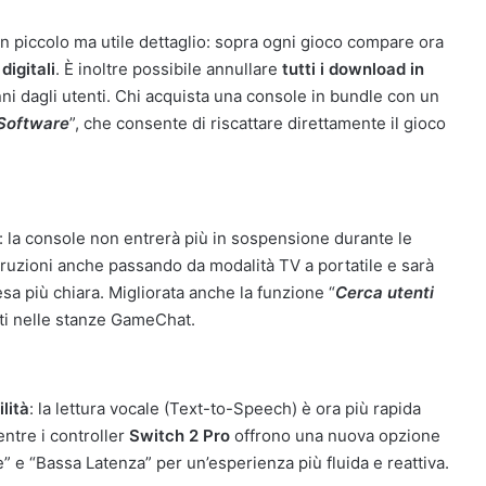
un piccolo ma utile dettaglio: sopra ogni gioco compare ora
e
digitali
. È inoltre possibile annullare
tutti i download in
nni dagli utenti. Chi acquista una console in bundle con un
 Software
”, che consente di riscattare direttamente il gioco
: la console non entrerà più in sospensione durante le
rruzioni anche passando da modalità TV a portatile e sarà
sa più chiara. Migliorata anche la funzione “
Cerca utenti
rati nelle stanze GameChat.
lità
: la lettura vocale (Text-to-Speech) è ora più rapida
entre i controller
Switch 2 Pro
offrono una nuova opzione
e” e “Bassa Latenza” per un’esperienza più fluida e reattiva.