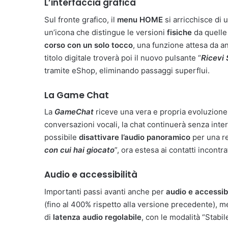
L’interfaccia grafica
Sul fronte grafico, il
menu HOME
si arricchisce di 
un’icona che distingue le versioni
fisiche
da quell
corso con un solo tocco
, una funzione attesa da a
titolo digitale troverà poi il nuovo pulsante “
Ricevi
tramite eShop, eliminando passaggi superflui.
La Game Chat
La
GameChat
riceve una vera e propria evoluzione
conversazioni vocali, la chat continuerà senza inte
possibile
disattivare l’audio panoramico
per una re
con cui hai giocato
”, ora estesa ai contatti incont
Audio e accessibilità
Importanti passi avanti anche per
audio e accessibi
(fino al 400% rispetto alla versione precedente), m
di
latenza audio regolabile
, con le modalità “Stabil