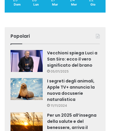
Dom
Lun
Mar
Mer
Gio
Popolari
Vecchioni spiega Luci a
San Siro: ecco il vero
significato del brano
05/01/2025
I segreti degli animali,
Apple TV+ annuncia la
nuova docuserie
naturalistica
11/11/2024
Per un 2025 all’insegna
della salute e del
benessere, arriva il