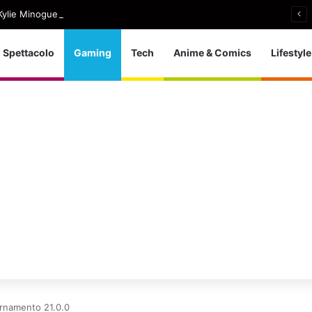
ylie Minogue, uscito Love Sensation (Afterhours Mix)
Spettacolo
Gaming
Tech
Anime & Comics
Lifestyle
ornamento 21.0.0