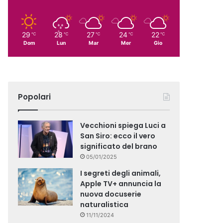
29
28
27
24
22
℃
℃
℃
℃
℃
Dom
Lun
Mar
Mer
Gio
Popolari
Vecchioni spiega Luci a
San Siro: ecco il vero
significato del brano
05/01/2025
I segreti degli animali,
Apple TV+ annuncia la
nuova docuserie
naturalistica
11/11/2024