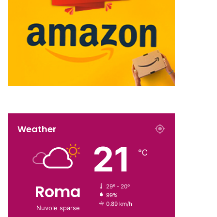
Weather
21
℃
Roma
29º - 20º
99%
0.89 km/h
Nuvole sparse