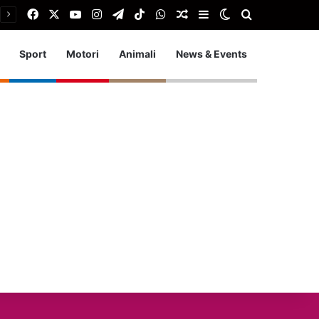
Facebook
X
You Tube
Instagram
Telegram
TikTok
WhatsApp
Articolo Random
Barra laterale
Cambia aspetto
Cerca
Sport
Motori
Animali
News & Events