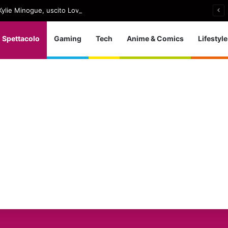
ylie Minogue, uscito Love Sensation (Afterhours Mix)
Spettacolo
Gaming
Tech
Anime & Comics
Lifestyle