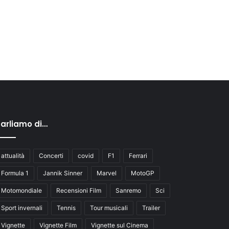
arliamo di…
attualità
Concerti
covid
F1
Ferrari
Formula 1
Jannik Sinner
Marvel
MotoGP
Motomondiale
Recensioni Film
Sanremo
Sci
Sport invernali
Tennis
Tour musicali
Trailer
Vignette
Vignette Film
Vignette sul Cinema