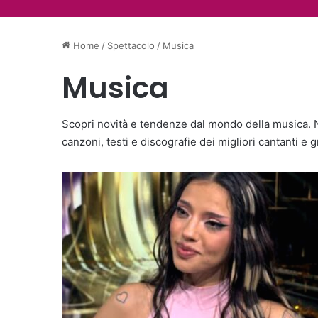
Madonna e Kylie Mino
Patti Smith e l’incon
Ariana Grande si pren
Home
/
Spettacolo
/
Musica
Musica
Scopri novità e tendenze dal mondo della musica. New
canzoni, testi e discografie dei migliori cantanti e g