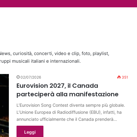
gue, uscito Love Sensation (A
tro con Papa Leone: Mi farà so
de una pausa dalla vita pubbl
s, curiosità, concerti, video e clip, foto, playlist,
ruppi musicali italiani e internazionali.
02/07/2026
351
Eurovision 2027, il Canada
parteciperà alla manifestazione
L’Eurovision Song Contest diventa sempre più globale.
L’Unione Europea di Radiodiffusione (EBU), infatti, ha
annunciato ufficialmente che il Canada prenderà…
Leggi