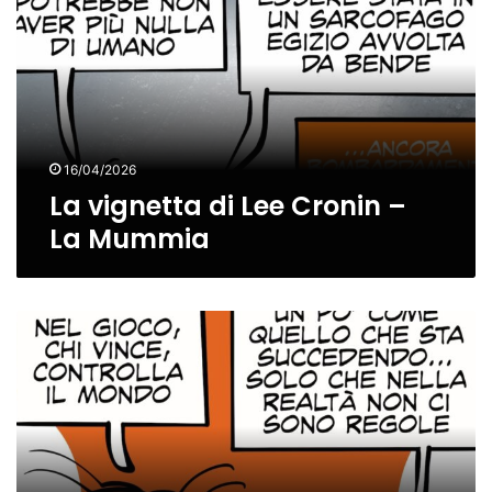
di
Lee
Cronin
–
La
Mummia
16/04/2026
La vignetta di Lee Cronin –
La Mummia
La
vignetta
di
Finché
morte
non
ci
separi