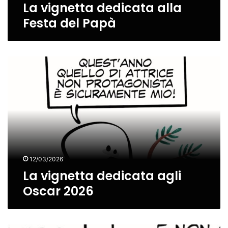
La vignetta dedicata alla
Festa del Papà
La
vignetta
dedicata
agli
Oscar
2026
12/03/2026
La vignetta dedicata agli
Oscar 2026