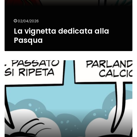
02/04/2026
La vignetta dedicata alla
Pasqua
La
vignetta
dedicata
alla
Nazionale
e
alle
qualificazioni
ai
Mondiali