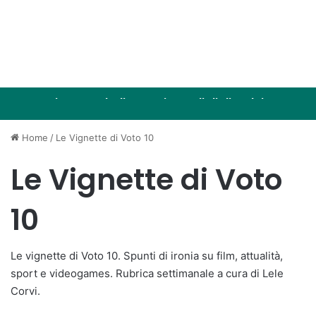
La vignetta dedicata ai Mondiali di Calcio
La vignetta dedicata all’esodo di agosto
La vignetta di Spider-Man: Brand New Day
appena terminati
Le Vignette di Voto 10
Le Vignette di Voto 10
Le Vignette di Voto 10
Home
/
Le Vignette di Voto 10
Le Vignette di Voto
10
Le vignette di Voto 10. Spunti di ironia su film, attualità,
sport e videogames. Rubrica settimanale a cura di Lele
Corvi.