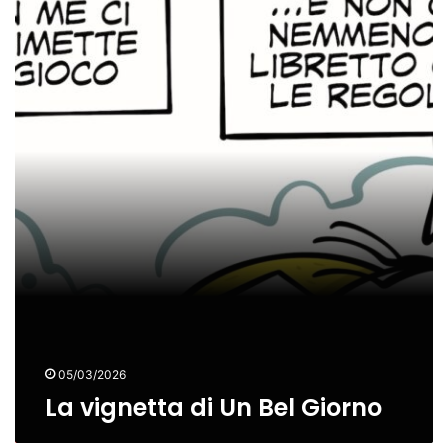
La
vignetta
di
Un
Bel
Giorno
05/03/2026
La vignetta di Un Bel Giorno