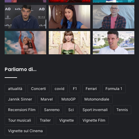
Parliamo di…
attualità
Concerti
covid
F1
Ferrari
Formula 1
Jannik Sinner
Marvel
MotoGP
Motomondiale
Recensioni Film
Sanremo
Sci
Sport invernali
Tennis
Tour musicali
Trailer
Vignette
Vignette Film
Vignette sul Cinema