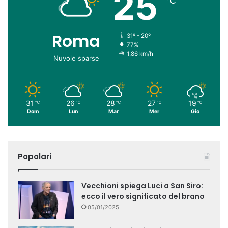
25
℃
Roma
31º - 20º
77%
1.86 km/h
Nuvole sparse
31
26
28
27
19
℃
℃
℃
℃
℃
Dom
Lun
Mar
Mer
Gio
Popolari
Vecchioni spiega Luci a San Siro:
ecco il vero significato del brano
05/01/2025