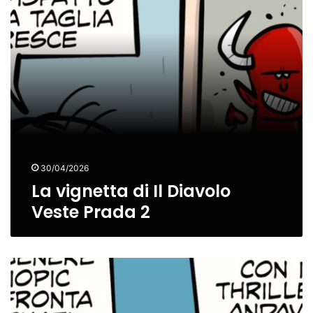
Veste
Prada
2
30/04/2026
La vignetta di Il Diavolo
Veste Prada 2
La
vignetta
di
Michael