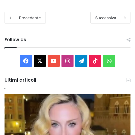
Precedente
Successiva
Follow Us
Facebook
X
You
Instagram
Telegram
TikTok
WhatsAp
Tube
Ultimi articoli