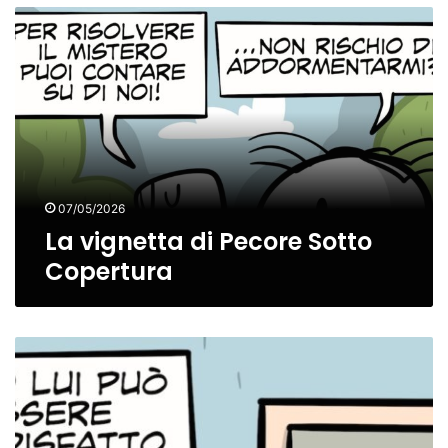
La
vignetta
di
Pecore
Sotto
Copertura
07/05/2026
La vignetta di Pecore Sotto
Copertura
La
vignetta
di
Il
Diavolo