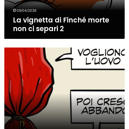
2
09/04/2026
La vignetta di Finché morte
non ci separi 2
La
vignetta
dedicata
alla
Pasqua