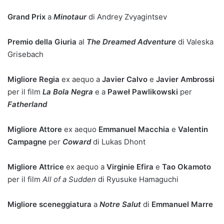
Grand Prix
a
Minotaur
di Andrey Zvyagintsev
Premio della Giuria
al
The Dreamed Adventure
di Valeska
Grisebach
Migliore Regia
ex aequo a
Javier Calvo
e
Javier Ambrossi
per il film
La Bola Negra
e a
Paweł Pawlikowski
per
Fatherland
Migliore Attore
ex aequo
Emmanuel Macchia
e
Valentin
Campagne
per
Coward
di Lukas Dhont
Migliore Attrice
ex aequo a
Virginie Efira
e
Tao Okamoto
per il film
All of a Sudden
di Ryusuke Hamaguchi
Migliore sceneggiatura
a
Notre Salut
di
Emmanuel Marre