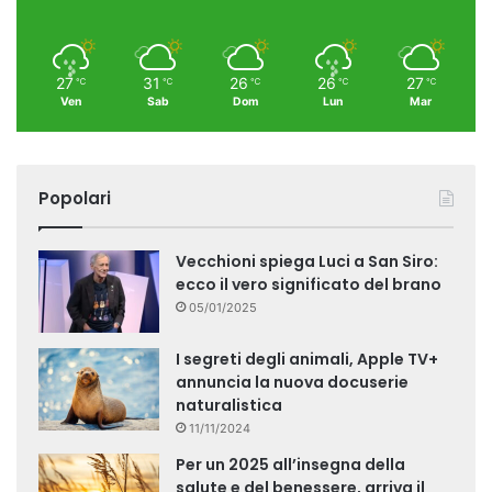
27
31
26
26
27
℃
℃
℃
℃
℃
Ven
Sab
Dom
Lun
Mar
Popolari
Vecchioni spiega Luci a San Siro:
ecco il vero significato del brano
05/01/2025
I segreti degli animali, Apple TV+
annuncia la nuova docuserie
naturalistica
11/11/2024
Per un 2025 all’insegna della
salute e del benessere, arriva il