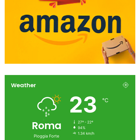
Weather
23
℃
Roma
27º - 22º
94%
1.34 km/h
Pioggia Forte