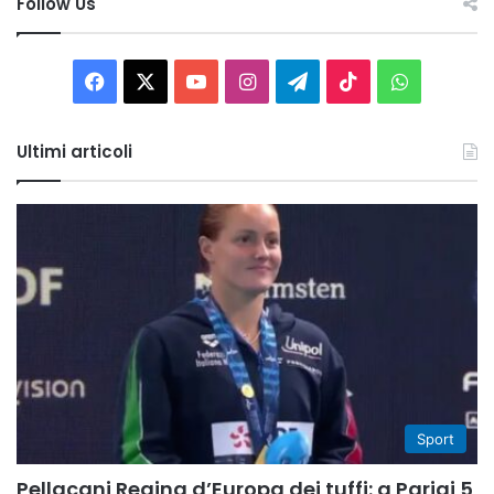
Follow Us
Facebook
X
You
Instagram
Telegram
TikTok
WhatsAp
Tube
Ultimi articoli
Sport
Pellacani Regina d’Europa dei tuffi: a Parigi 5