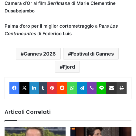
Camera d’Or
al film
Ben’Imana
di
Marie Clementine
Dusabejambo
Palma d’oro per il miglior cortometraggio
a
Para Los
Contrincantes
di
Federico Luis
Cannes 2026
Festival di Cannes
Fjord
Facebook
X
LinkedIn
Tumblr
Pinterest
Reddit
WhatsApp
Telegram
Viber
Line
Condividi via Email
Stam
Articoli Correlati