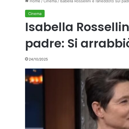
Home
/
Cinema
/
Isabella Rossellini e l’aneddoto sul pad
Cinema
Isabella Rossellin
padre: Si arrabbi
24/10/2025