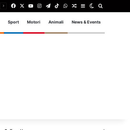
Facebook
X
You Tube
Instagram
Telegram
TikTok
WhatsApp
Articolo Random
Barra laterale
Cambia aspetto
Cerca
Sport
Motori
Animali
News & Events