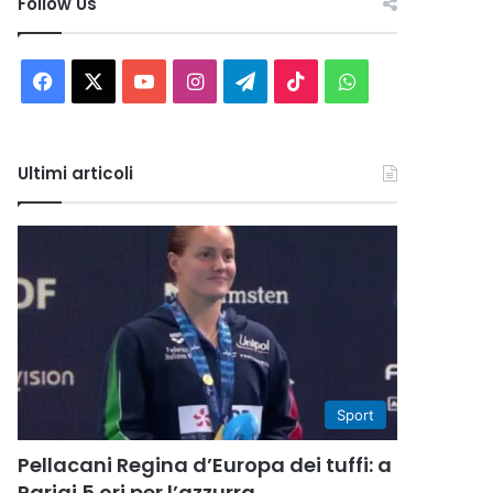
Follow Us
Facebook
X
You
Instagram
Telegram
TikTok
WhatsApp
Tube
Ultimi articoli
Sport
Pellacani Regina d’Europa dei tuffi: a
Parigi 5 ori per l’azzurra