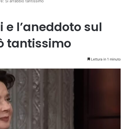
re: Si arrabbiò tantissimo
i e l’aneddoto sul
ò tantissimo
Lettura in 1 minuto