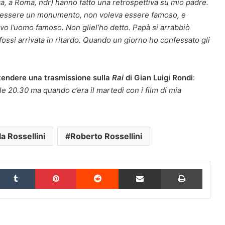
a, a Roma, ndr) hanno fatto una retrospettiva su mio padre.
va essere un monumento, non voleva essere famoso, e
o l’uomo famoso. Non gliel’ho detto. Papà si arrabbiò
ossi arrivata in ritardo. Quando un giorno ho confessato gli
ttendere una trasmissione sulla
Rai
di Gian Luigi Rondi
:
 20.30 ma quando c’era il martedì con i film di mia
la Rossellini
Roberto Rossellini
inkedIn
Tumblr
Pinterest
Reddit
Condividi via Email
Stampa