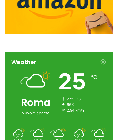
Weather
25
℃
Roma
27º - 23º
66%
2.94 km/h
Nuvole sparse
℃
℃
℃
℃
℃