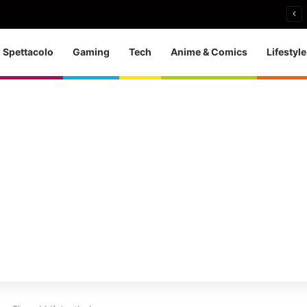
a d’Europa dei tuffi: a Parigi 5 ori per l’azzurra
Spettacolo
Gaming
Tech
Anime & Comics
Lifestyle