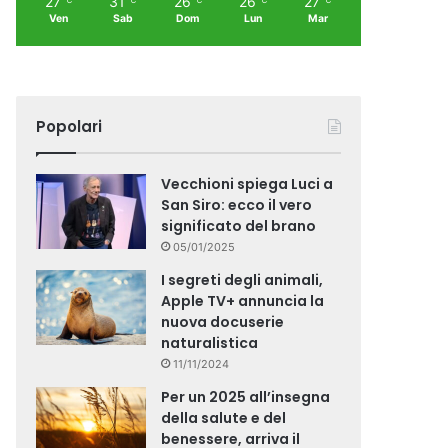
27
31
26
26
27
Ven
Sab
Dom
Lun
Mar
Popolari
Vecchioni spiega Luci a
San Siro: ecco il vero
significato del brano
05/01/2025
I segreti degli animali,
Apple TV+ annuncia la
nuova docuserie
naturalistica
11/11/2024
Per un 2025 all’insegna
della salute e del
benessere, arriva il