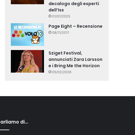
decalogo degli esperti
dell’Iss
01/01/2025
Page Eight – Recensione
08/11/2011
Sziget Festival,
annunciati Zara Larsson
e i Bring Me the Horizon
05/02/2026
arliamo di…