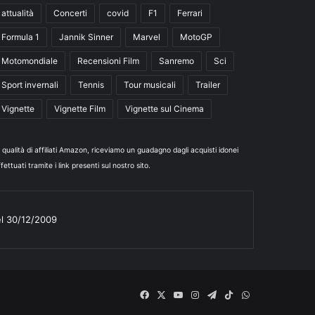
attualità
Concerti
covid
F1
Ferrari
Formula 1
Jannik Sinner
Marvel
MotoGP
Motomondiale
Recensioni Film
Sanremo
Sci
Sport invernali
Tennis
Tour musicali
Trailer
Vignette
Vignette Film
Vignette sul Cinema
n qualità di affiliati Amazon, riceviamo un guadagno dagli acquisti idonei
fettuati tramite i link presenti sul nostro sito.
el 30/12/2009
Facebook
X
You
Instagram
Telegram
TikTok
WhatsApp
Tube