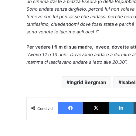
un cinema d’arte a piazza Esedra (o della Repubblic
Sono andata senza dirglielo, perché lui non vole
temevo che lui pensasse che andassi perché cercav
tantissimo, chiedendomi dove fossi stata e perché f
sono venute le lacrime agli occhi”.
Per vedere i film di sua madre, invece, dovette a
“Avevo 12 o 13 anni. Dovevamo andare a dormire alle
mamma ci lasciavano andare a letto alle 20.30”.
Ingrid Bergman
Isabel
Facebook
X
L
Condividi