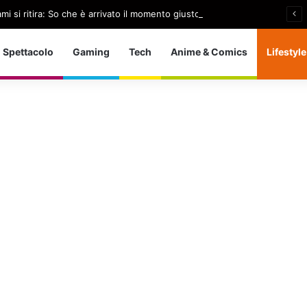
i si ritira: So che è arrivato il momento giusto
Spettacolo
Gaming
Tech
Anime & Comics
Lifestyle