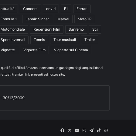
attualità
Concerti
covid
F1
Ferrari
Formula 1
Jannik Sinner
Marvel
MotoGP
Motomondiale
Recensioni Film
Sanremo
Sci
Sport invernali
Tennis
Tour musicali
Trailer
Vignette
Vignette Film
Vignette sul Cinema
n qualità di affiliati Amazon, riceviamo un guadagno dagli acquisti idonei
fettuati tramite i link presenti sul nostro sito.
el 30/12/2009
Facebook
X
You
Instagram
Telegram
TikTok
WhatsApp