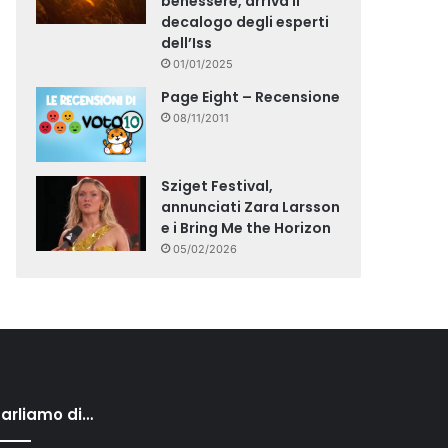
benessere, arriva il
decalogo degli esperti
dell’Iss
01/01/2025
Page Eight – Recensione
08/11/2011
Sziget Festival,
annunciati Zara Larsson
e i Bring Me the Horizon
05/02/2026
arliamo di…