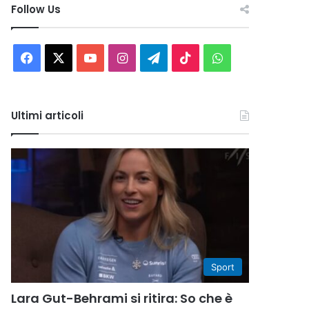
Follow Us
Facebook
X
You
Instagram
Telegram
TikTok
WhatsApp
Tube
Ultimi articoli
Sport
Lara Gut-Behrami si ritira: So che è