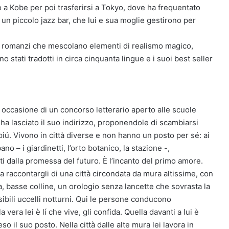
 a Kobe per poi trasferirsi a Tokyo, dove ha frequentato
 un piccolo jazz bar, che lui e sua moglie gestirono per
oi romanzi che mescolano elementi di realismo magico,
no stati tradotti in circa cinquanta lingue e i suoi best seller
in occasione di un concorso letterario aperto alle scuole
e ha lasciato il suo indirizzo, proponendole di scambiarsi
piú. Vivono in città diverse e non hanno un posto per sé: ai
no – i giardinetti, l’orto botanico, la stazione -,
ti dalla promessa del futuro. È l’incanto del primo amore.
 a raccontargli di una città circondata da mura altissime, con
ia, basse colline, un orologio senza lancette che sovrasta la
isibili uccelli notturni. Qui le persone conducono
 vera lei è lí che vive, gli confida. Quella davanti a lui è
 il suo posto. Nella città dalle alte mura lei lavora in