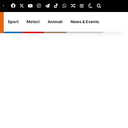
Facebook
X
You Tube
Instagram
Telegram
TikTok
WhatsApp
Articolo Random
Barra laterale
Cambia aspetto
Cerca
Sport
Motori
Animali
News & Events