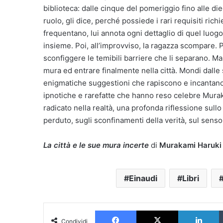
biblioteca: dalle cinque del pomeriggio fino alle diec
ruolo, gli dice, perché possiede i rari requisiti rich
frequentano, lui annota ogni dettaglio di quel luo
insieme. Poi, all’improvviso, la ragazza scompare. Pe
sconfiggere le temibili barriere che li separano. Ma
mura ed entrare finalmente nella città. Mondi dalle
enigmatiche suggestioni che rapiscono e incantano:
ipnotiche e rarefatte che hanno reso celebre Mura
radicato nella realtà, una profonda riflessione sull
perduto, sugli sconfinamenti della verità, sul senso
La città e le sue mura incerte
di
Murakami Haruki
Einaudi
Libri
Facebook
X
L
Condividi