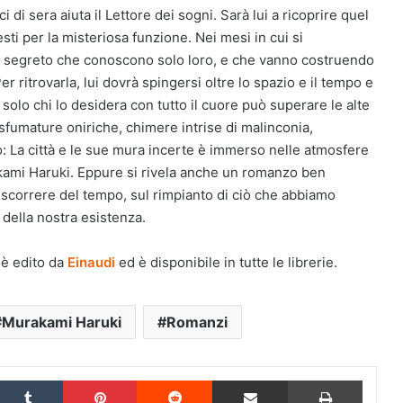
i di sera aiuta il Lettore dei sogni. Sarà lui a ricoprire quel
iesti per la misteriosa funzione. Nei mesi in cui si
go segreto che conoscono solo loro, e che vanno costruendo
r ritrovarla, lui dovrà spingersi oltre lo spazio e il tempo e
 solo chi lo desidera con tutto il cuore può superare le alte
 sfumature oniriche, chimere intrise di malinconia,
 La città e le sue mura incerte è immerso nelle atmosfere
kami Haruki. Eppure si rivela anche un romanzo ben
o scorrere del tempo, sul rimpianto di ciò che abbiamo
 della nostra esistenza.
è edito da
Einaudi
ed è disponibile in tutte le librerie.
Murakami Haruki
Romanzi
inkedIn
Tumblr
Pinterest
Reddit
Condividi via Email
Stampa