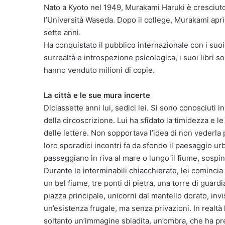
Nato a Kyoto nel 1949, Murakami Haruki è cresciuto
l’Università Waseda. Dopo il college, Murakami aprì
sette anni.
Ha conquistato il pubblico internazionale con i su
surrealtà e introspezione psicologica, i suoi libri so
hanno venduto milioni di copie.
La città e le sue mura incerte
Diciassette anni lui, sedici lei. Si sono conosciuti 
della circoscrizione. Lui ha sfidato la timidezza e l
delle lettere. Non sopportava l’idea di non vederla 
loro sporadici incontri fa da sfondo il paesaggio urba
passeggiano in riva al mare o lungo il fiume, sospin
Durante le interminabili chiacchierate, lei comincia
un bel fiume, tre ponti di pietra, una torre di guard
piazza principale, unicorni dal mantello dorato, inv
un’esistenza frugale, ma senza privazioni. In realtà la
soltanto un’immagine sbiadita, un’ombra, che ha preso