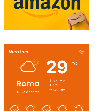
Weather
29
℃
Roma
30º - 28º
75%
1.79 km/h
Nuvole sparse