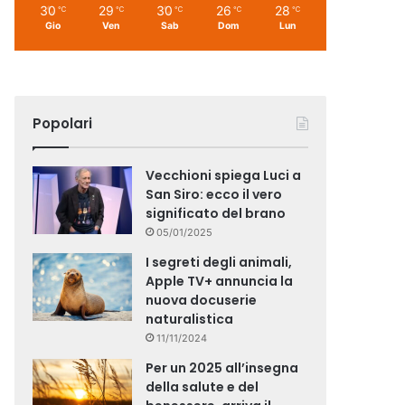
30
29
30
26
28
℃
℃
℃
℃
℃
Gio
Ven
Sab
Dom
Lun
Popolari
Vecchioni spiega Luci a
San Siro: ecco il vero
significato del brano
05/01/2025
I segreti degli animali,
Apple TV+ annuncia la
nuova docuserie
naturalistica
11/11/2024
Per un 2025 all’insegna
della salute e del