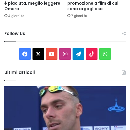
è piaciuta, meglio leggere
promozione a film di cui
Omero
sono orgoglioso
4 giorni fa
7 giorni fa
Follow Us
Facebook
X
You
Instagram
Telegram
TikTok
WhatsAp
Tube
Ultimi articoli