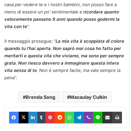
casa per vedere te e i nostri bambini, non posso fare a
meno di essere un po’ sentimentale e
ricordare quanto
velocemente passano 9 anni quando posso godermi la
vita con te
“.
Il messaggio prosegue:
“
La mia vita è scoppiata di colore
quando tu l’hai aperta. Non saprò mai cosa ho fatto per
meritarti e questa vita che viviamo, ma sono per sempre
grata. Non riesco davvero a immaginare questa intera
vita senza di te
. Non è sempre facile, ma vale sempre la
pena”.
Brenda Song
Macaulay Culkin
Facebook
X
LinkedIn
Tumblr
Pinterest
Reddit
WhatsApp
Telegram
Viber
Line
Condividi via Email
Stam