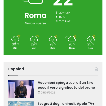
Roma
30º - 21º
87%
2.61 km/h
Nuvole sparse
30
29
28
26
25
℃
℃
℃
℃
℃
Gio
Ven
Sab
Dom
Lun
Popolari
Vecchioni spiega Luci a San Siro:
ecco il vero significato del brano
05/01/2025
I segreti degli animali, Apple TV+