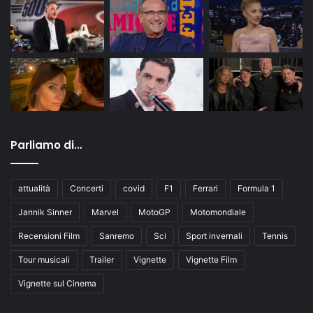
Parliamo di…
attualità
Concerti
covid
F1
Ferrari
Formula 1
Jannik Sinner
Marvel
MotoGP
Motomondiale
Recensioni Film
Sanremo
Sci
Sport invernali
Tennis
Tour musicali
Trailer
Vignette
Vignette Film
Vignette sul Cinema