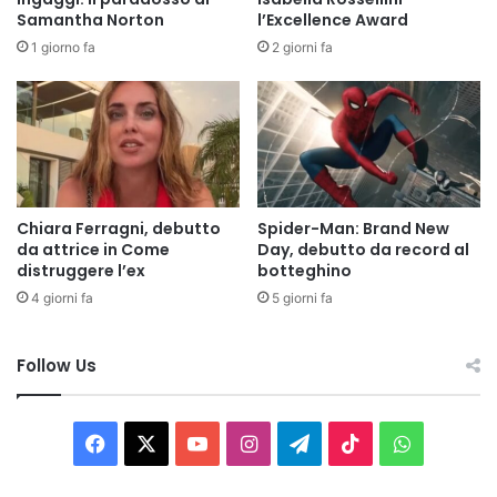
Samantha Norton
l’Excellence Award
1 giorno fa
2 giorni fa
Chiara Ferragni, debutto
Spider-Man: Brand New
da attrice in Come
Day, debutto da record al
distruggere l’ex
botteghino
4 giorni fa
5 giorni fa
Follow Us
Facebook
X
You
Instagram
Telegram
TikTok
WhatsAp
Tube