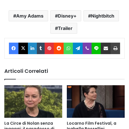
Amy Adams
Disney+
Nightbitch
Trailer
Facebook
X
LinkedIn
Tumblr
Pinterest
Reddit
WhatsApp
Telegram
Viber
Line
Condividi via Email
Stam
Articoli Correlati
La Circe di Nolan senza
Locarno Film Festival, a
ingaggi: il paradosso di
Isabella Rossellini