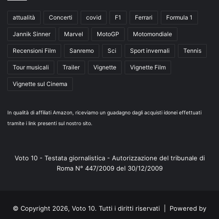
attualità
Concerti
covid
F1
Ferrari
Formula 1
Jannik Sinner
Marvel
MotoGP
Motomondiale
Recensioni Film
Sanremo
Sci
Sport invernali
Tennis
Tour musicali
Trailer
Vignette
Vignette Film
Vignette sul Cinema
In qualità di affiliati Amazon, riceviamo un guadagno dagli acquisti idonei effettuati
tramite i link presenti sul nostro sito.
Voto 10 - Testata giornalistica - Autorizzazione del tribunale di
Roma N° 447/2009 del 30/12/2009
© Copyright 2026, Voto 10. Tutti i diritti riservati | Powered by