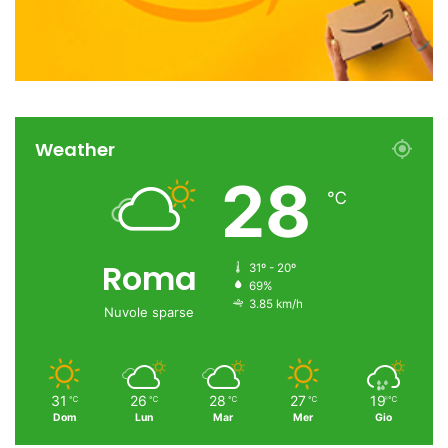
Weather
28
℃
Roma
31º - 20º
69%
3.85 km/h
Nuvole sparse
31
26
28
27
19
℃
℃
℃
℃
℃
Dom
Lun
Mar
Mer
Gio