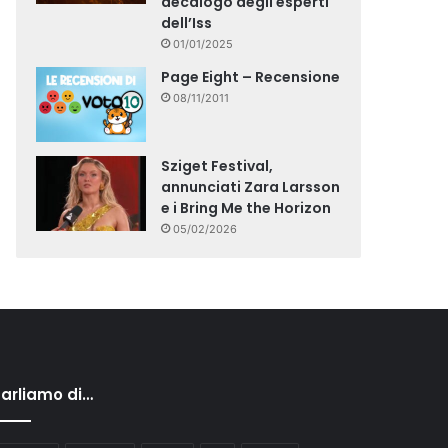
decalogo degli esperti
dell’Iss
01/01/2025
Page Eight – Recensione
08/11/2011
Sziget Festival,
annunciati Zara Larsson
e i Bring Me the Horizon
05/02/2026
arliamo di…