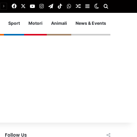
Facebook
X
You Tube
Instagram
Telegram
TikTok
WhatsApp
Articolo Random
Barra laterale
Cambia aspetto
Cerca
Sport
Motori
Animali
News & Events
Follow Us