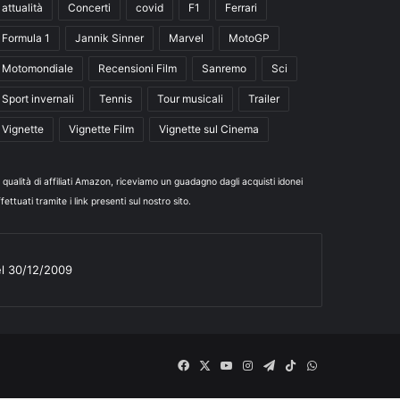
attualità
Concerti
covid
F1
Ferrari
Formula 1
Jannik Sinner
Marvel
MotoGP
Motomondiale
Recensioni Film
Sanremo
Sci
Sport invernali
Tennis
Tour musicali
Trailer
Vignette
Vignette Film
Vignette sul Cinema
n qualità di affiliati Amazon, riceviamo un guadagno dagli acquisti idonei
fettuati tramite i link presenti sul nostro sito.
el 30/12/2009
Facebook
X
You
Instagram
Telegram
TikTok
WhatsApp
Tube