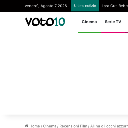
venerdì, Agosto 7 2026
Ultime notizie
Lara Gut-Behram
Cinema
Serie TV
Home
/
Cinema
/
Recensioni Film
/
Alì ha gli occhi azzu