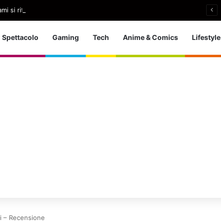
i si ritira: So che è arrivato il momento giusto
Spettacolo
Gaming
Tech
Anime & Comics
Lifestyle
rri – Recensione