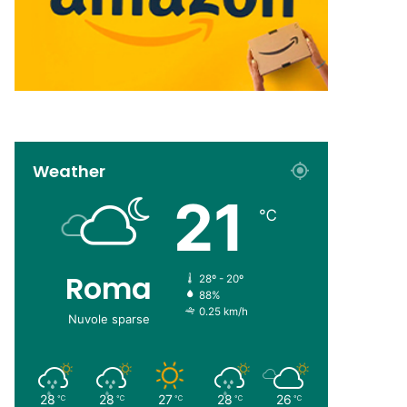
Weather
21
℃
Roma
28º - 20º
88%
0.25 km/h
Nuvole sparse
28
28
27
28
26
℃
℃
℃
℃
℃