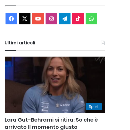
Facebook
X
You
Instagram
Telegram
TikTok
WhatsApp
Tube
Ultimi articoli
Sport
Lara Gut-Behrami si ritira: So che è
arrivato il momento giusto