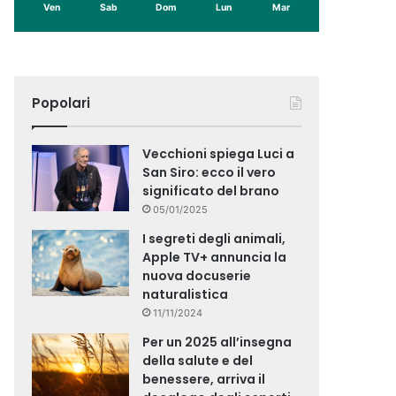
Ven
Sab
Dom
Lun
Mar
Popolari
Vecchioni spiega Luci a
San Siro: ecco il vero
significato del brano
05/01/2025
I segreti degli animali,
Apple TV+ annuncia la
nuova docuserie
naturalistica
11/11/2024
Per un 2025 all’insegna
della salute e del
benessere, arriva il