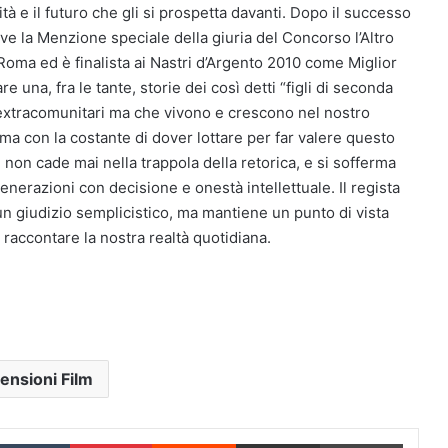
ità e il futuro che gli si prospetta davanti. Dopo il successo
eve la Menzione speciale della giuria del Concorso l’Altro
 Roma ed è finalista ai Nastri d’Argento 2010 come Miglior
una, fra le tante, storie dei così detti “figli di seconda
 extracomunitari ma che vivono e crescono nel nostro
ni, ma con la costante di dover lottare per far valere questo
 non cade mai nella trappola della retorica, e si sofferma
nerazioni con decisione e onestà intellettuale. Il regista
 un giudizio semplicistico, ma mantiene un punto di vista
raccontare la nostra realtà quotidiana.
ensioni Film
inkedIn
Tumblr
Pinterest
Reddit
Condividi via Email
Stampa