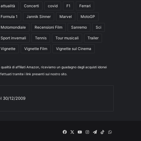
attualità
Concerti
covid
F1
Ferrari
Formula 1
Jannik Sinner
Marvel
MotoGP
Motomondiale
Recensioni Film
Sanremo
Sci
Sport invernali
Tennis
Tour musicali
Trailer
Vignette
Vignette Film
Vignette sul Cinema
n qualità di affiliati Amazon, riceviamo un guadagno dagli acquisti idonei
fettuati tramite i link presenti sul nostro sito.
el 30/12/2009
Facebook
X
You
Instagram
Telegram
TikTok
WhatsApp
Tube