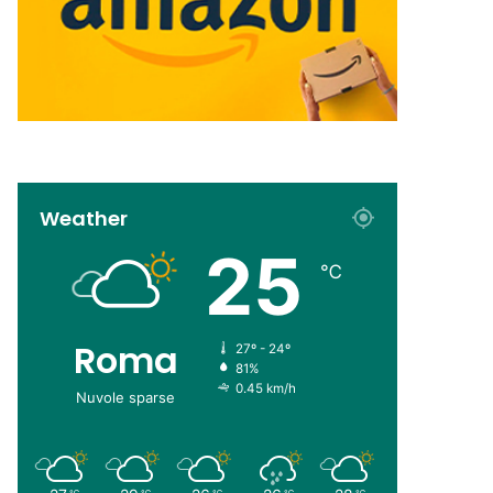
Weather
25
℃
Roma
27º - 24º
81%
0.45 km/h
Nuvole sparse
℃
℃
℃
℃
℃