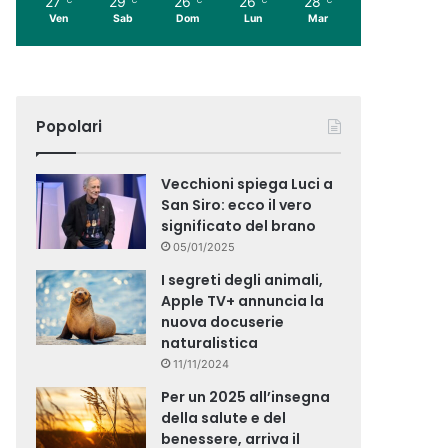
27
29
26
26
28
Ven
Sab
Dom
Lun
Mar
Popolari
Vecchioni spiega Luci a
San Siro: ecco il vero
significato del brano
05/01/2025
I segreti degli animali,
Apple TV+ annuncia la
nuova docuserie
naturalistica
11/11/2024
Per un 2025 all’insegna
della salute e del
benessere, arriva il