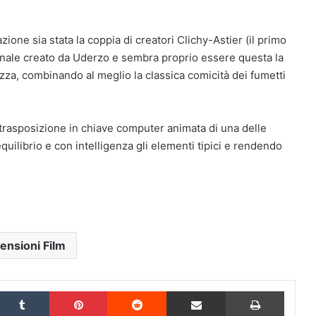
ione sia stata la coppia di creatori Clichy-Astier (il primo
riginale creato da Uderzo e sembra proprio essere questa la
rezza, combinando al meglio la classica comicità dei fumetti
 trasposizione in chiave computer animata di una delle
uilibrio e con intelligenza gli elementi tipici e rendendo
ensioni Film
inkedIn
Tumblr
Pinterest
Reddit
Condividi via Email
Stampa