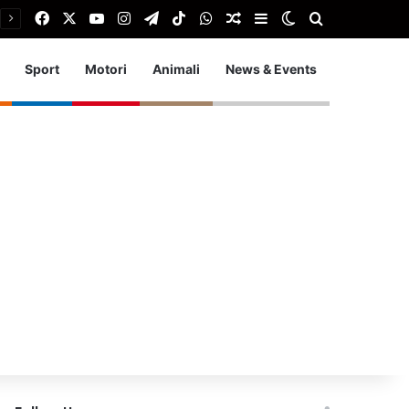
Facebook
X
You Tube
Instagram
Telegram
TikTok
WhatsApp
Articolo Random
Barra laterale
Cambia aspetto
Cerca
Sport
Motori
Animali
News & Events