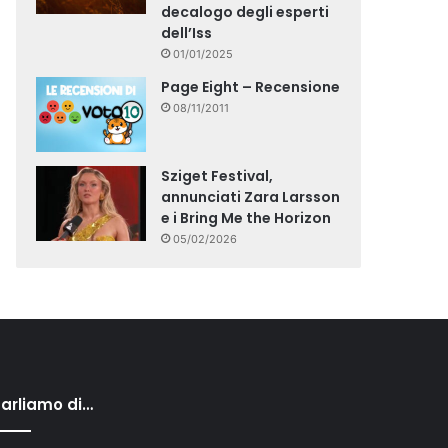
decalogo degli esperti
dell’Iss
01/01/2025
Page Eight – Recensione
08/11/2011
Sziget Festival,
annunciati Zara Larsson
e i Bring Me the Horizon
05/02/2026
arliamo di…