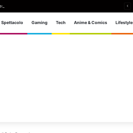
stival, a Isabella Rossellini l’Excellence Award
Spettacolo
Gaming
Tech
Anime & Comics
Lifestyle