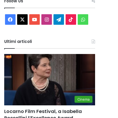
Follow Us
Facebook
X
You
Instagram
Telegram
TikTok
WhatsApp
Tube
Ultimi articoli
Cinema
Locarno Film Festival, a Isabella
Rossellini l’Excellence Award