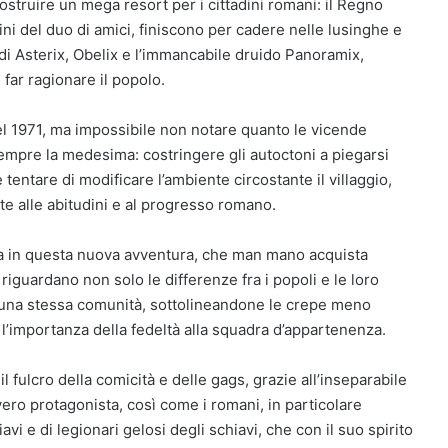
ostruire un mega resort per i cittadini romani: il Regno
dini del duo di amici, finiscono per cadere nelle lusinghe e
di Asterix, Obelix e l’immancabile druido Panoramix,
 far ragionare il popolo.
el 1971, ma impossibile non notare quanto le vicende
 sempre la medesima: costringere gli autoctoni a piegarsi
tentare di modificare l’ambiente circostante il villaggio,
te alle abitudini e al progresso romano.
va in questa nuova avventura, che man mano acquista
riguardano non solo le differenze fra i popoli e le loro
di una stessa comunità, sottolineandone le crepe meno
e, l’importanza della fedeltà alla squadra d’appartenenza.
fulcro della comicità e delle gags, grazie all’inseparabile
l vero protagonista, così come i romani, in particolare
i e di legionari gelosi degli schiavi, che con il suo spirito