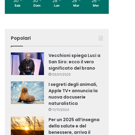
30
30
28
26
26
Sab
Dom
Lun
Mar
Mer
Popolari
Vecchioni spiega Luci a
San Siro: ecco il vero
significato del brano
05/01/2025
I segreti degli animali,
Apple TV+ annuncia la
nuova docuserie
naturalistica
11/11/2024
Per un 2025 all’insegna
della salute e del
benessere, arriva il