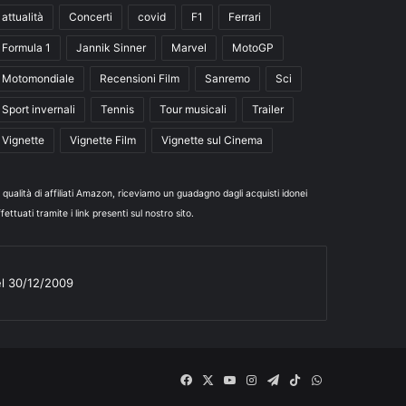
attualità
Concerti
covid
F1
Ferrari
Formula 1
Jannik Sinner
Marvel
MotoGP
Motomondiale
Recensioni Film
Sanremo
Sci
Sport invernali
Tennis
Tour musicali
Trailer
Vignette
Vignette Film
Vignette sul Cinema
n qualità di affiliati Amazon, riceviamo un guadagno dagli acquisti idonei
fettuati tramite i link presenti sul nostro sito.
el 30/12/2009
Facebook
X
You
Instagram
Telegram
TikTok
WhatsApp
Tube