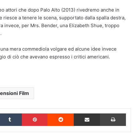
neo attori che dopo Palo Alto (2013) rivedremo anche in
 riesce a tenere le scena, supportato dalla spalla destra,
ra invece, per Mrs. Bender, una Elizabeth Shue, troppo
.
re una mera commediola volgare ed alcune idee invece
gio di ciò che avevano espresso i critici americani.
ensioni Film
inkedIn
Tumblr
Pinterest
Reddit
Condividi via Email
Stampa