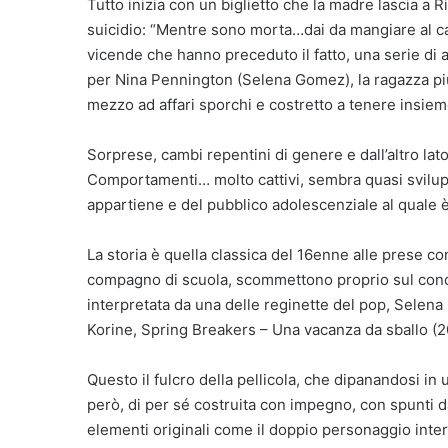
Tutto inizia con un biglietto che la madre lascia a Ri
suicidio: “Mentre sono morta…dai da mangiare al cane
vicende che hanno preceduto il fatto, una serie di 
per Nina Pennington (Selena Gomez), la ragazza più b
mezzo ad affari sporchi e costretto a tenere insieme
Sorprese, cambi repentini di genere e dall’altro la
Comportamenti… molto cattivi, sembra quasi svilupp
appartiene e del pubblico adolescenziale al quale è 
La storia è quella classica del 16enne alle prese co
compagno di scuola, scommettono proprio sul conqu
interpretata da una delle reginette del pop, Selena
Korine, Spring Breakers – Una vacanza da sballo (2
Questo il fulcro della pellicola, che dipanandosi in
però, di per sé costruita con impegno, con spunti da
elementi originali come il doppio personaggio inte