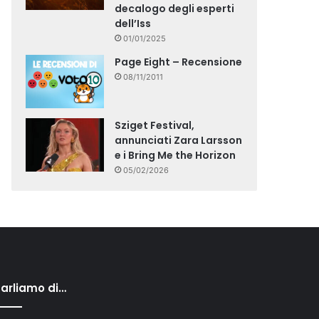
decalogo degli esperti
dell’Iss
01/01/2025
Page Eight – Recensione
08/11/2011
Sziget Festival,
annunciati Zara Larsson
e i Bring Me the Horizon
05/02/2026
arliamo di…