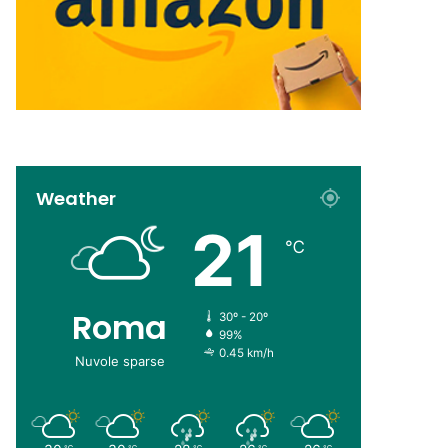
Weather
21
℃
Roma
30º - 20º
99%
0.45 km/h
Nuvole sparse
℃
℃
℃
℃
℃