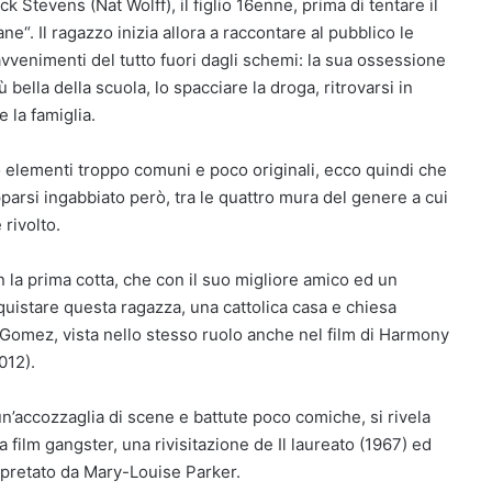
ck Stevens (Nat Wolff), il figlio 16enne, prima di tentare il
“. Il ragazzo inizia allora a raccontare al pubblico le
avvenimenti del tutto fuori dagli schemi: la sua ossessione
ella della scuola, lo spacciare la droga, ritrovarsi in
 la famiglia.
to elementi troppo comuni e poco originali, ecco quindi che
arsi ingabbiato però, tra le quattro mura del genere a cui
rivolto.
n la prima cotta, che con il suo migliore amico ed un
istare questa ragazza, una cattolica casa e chiesa
 Gomez, vista nello stesso ruolo anche nel film di Harmony
012).
 un’accozzaglia di scene e battute poco comiche, si rivela
 film gangster, una rivisitazione de Il laureato (1967) ed
rpretato da Mary-Louise Parker.