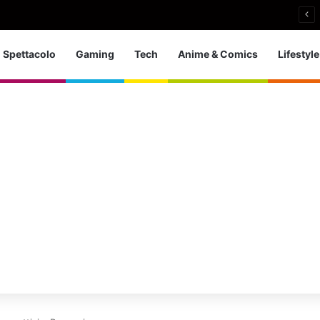
 d’Europa dei tuffi: a Parigi 5 ori per l’azzurra
Spettacolo
Gaming
Tech
Anime & Comics
Lifestyle