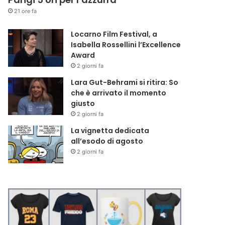
21 ore fa
Locarno Film Festival, a
Isabella Rossellini l’Excellence
Award
2 giorni fa
Lara Gut-Behrami si ritira: So
che è arrivato il momento
giusto
2 giorni fa
La vignetta dedicata
all’esodo di agosto
2 giorni fa