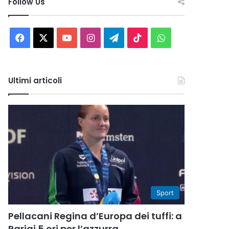
Follow Us
Facebook
X
You
Instagram
Telegram
TikTok
WhatsApp
Tube
Ultimi articoli
Sport
Pellacani Regina d’Europa dei tuffi: a
Parigi 5 ori per l’azzurra