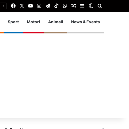
Facebook
X
You Tube
Instagram
Telegram
TikTok
WhatsApp
Articolo Random
Barra laterale
Cambia aspetto
Cerca
Sport
Motori
Animali
News & Events