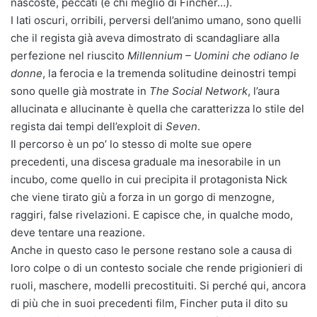
nascoste, peccati (e chi meglio di Fincher…).
I lati oscuri, orribili, perversi dell’animo umano, sono quelli
che il regista già aveva dimostrato di scandagliare alla
perfezione nel riuscito
Millennium – Uomini che odiano le
donne
, la ferocia e la tremenda solitudine deinostri tempi
sono quelle già mostrate in
The Social Network
, l’aura
allucinata e allucinante è quella che caratterizza lo stile del
regista dai tempi dell’exploit di
Seven
.
Il percorso è un po’ lo stesso di molte sue opere
precedenti, una discesa graduale ma inesorabile in un
incubo, come quello in cui precipita il protagonista Nick
che viene tirato giù a forza in un gorgo di menzogne,
raggiri, false rivelazioni. E capisce che, in qualche modo,
deve tentare una reazione.
Anche in questo caso le persone restano sole a causa di
loro colpe o di un contesto sociale che rende prigionieri di
ruoli, maschere, modelli precostituiti. Si perché qui, ancora
di più che in suoi precedenti film, Fincher puta il dito su