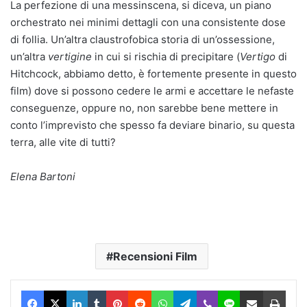
La perfezione di una messinscena, si diceva, un piano
orchestrato nei minimi dettagli con una consistente dose
di follia. Un’altra claustrofobica storia di un’ossessione,
un’altra
vertigine
in cui si rischia di precipitare (
Vertigo
di
Hitchcock, abbiamo detto, è fortemente presente in questo
film) dove si possono cedere le armi e accettare le nefaste
conseguenze, oppure no, non sarebbe bene mettere in
conto l’imprevisto che spesso fa deviare binario, su questa
terra, alle vite di tutti?
Elena Bartoni
Recensioni Film
Facebook
X
LinkedIn
Tumblr
Pinterest
Reddit
WhatsApp
Telegram
Viber
Line
Condividi via Email
Stam