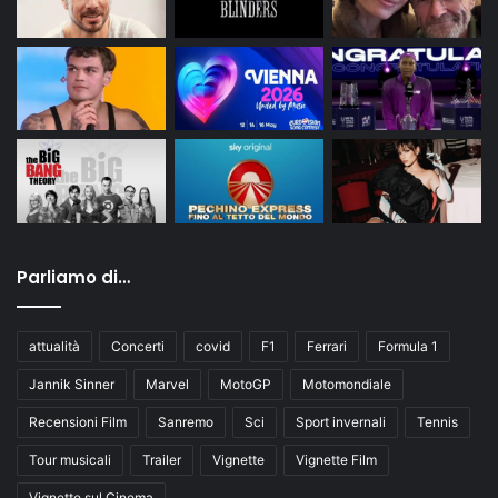
Parliamo di…
attualità
Concerti
covid
F1
Ferrari
Formula 1
Jannik Sinner
Marvel
MotoGP
Motomondiale
Recensioni Film
Sanremo
Sci
Sport invernali
Tennis
Tour musicali
Trailer
Vignette
Vignette Film
Vignette sul Cinema