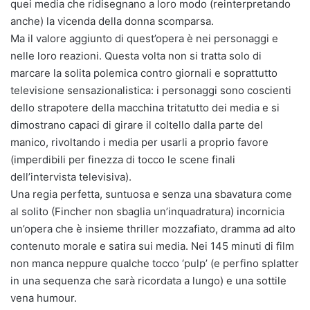
quei media che ridisegnano a loro modo (reinterpretando
anche) la vicenda della donna scomparsa.
Ma il valore aggiunto di quest’opera è nei personaggi e
nelle loro reazioni. Questa volta non si tratta solo di
marcare la solita polemica contro giornali e soprattutto
televisione sensazionalistica: i personaggi sono coscienti
dello strapotere della macchina tritatutto dei media e si
dimostrano capaci di girare il coltello dalla parte del
manico, rivoltando i media per usarli a proprio favore
(imperdibili per finezza di tocco le scene finali
dell’intervista televisiva).
Una regia perfetta, suntuosa e senza una sbavatura come
al solito (Fincher non sbaglia un’inquadratura) incornicia
un’opera che è insieme thriller mozzafiato, dramma ad alto
contenuto morale e satira sui media. Nei 145 minuti di film
non manca neppure qualche tocco ‘pulp’ (e perfino splatter
in una sequenza che sarà ricordata a lungo) e una sottile
vena humour.