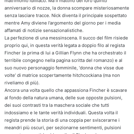
matrimonio idilliaco. Ma il mattino del loro quinto
anniversario di nozze, la donna scompare misteriosamente
senza lasciare tracce. Nick diventa il principale sospettato
mentre Amy diviene l’argomento del giorno per i media
affamati di notizie sensazionalistiche.
La perfezione di una messinscena. Il succo del film risiede
proprio qui, in questa verità legata a doppio filo al regista
Fincher (e prima di lui a Gillian Flynn che ha orchestrato il
terribile congegno nella pagina scritta del romanzo) e al
suo nuovo personaggio femminile, ‘donna che visse due
volte’ di matrice scopertamente hitchcockiana (ma non
riveliamo di più).
Ancora una volta quello che appassiona Fincher è scavare
al fondo della natura umana, delle sue opposte pulsioni,
dei suoi contrasti tra la maschera sociale che tutti
indossiamo e le tante verità individuali. Questa volta il
regista prende la storia di una coppia per sviscerarne i
meandri più oscuri, per sezionarne sentimenti, pulsioni