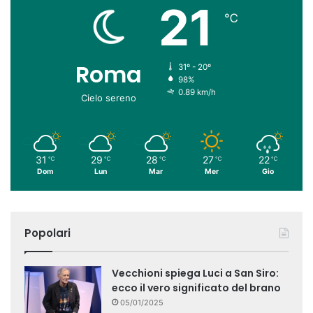
21
℃
Roma
31º - 20º
98%
0.89 km/h
Cielo sereno
31
29
28
27
22
℃
℃
℃
℃
℃
Dom
Lun
Mar
Mer
Gio
Popolari
Vecchioni spiega Luci a San Siro:
ecco il vero significato del brano
05/01/2025