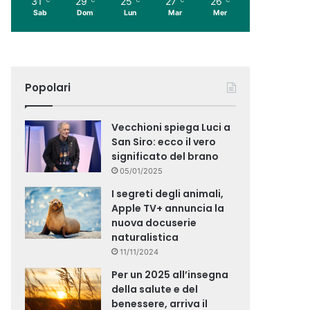
31
29
25
27
26
Sab
Dom
Lun
Mar
Mer
Popolari
Vecchioni spiega Luci a
San Siro: ecco il vero
significato del brano
05/01/2025
I segreti degli animali,
Apple TV+ annuncia la
nuova docuserie
naturalistica
11/11/2024
Per un 2025 all’insegna
della salute e del
benessere, arriva il