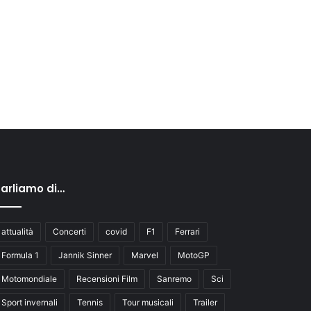
arliamo di…
attualità
Concerti
covid
F1
Ferrari
Formula 1
Jannik Sinner
Marvel
MotoGP
Motomondiale
Recensioni Film
Sanremo
Sci
Sport invernali
Tennis
Tour musicali
Trailer