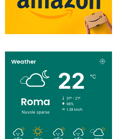
Weather
22
℃
Roma
31º - 21º
98%
1.38 km/h
Nuvole sparse
℃
℃
℃
℃
℃