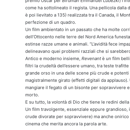
premio Oscar per
Birdman
Emmanuel Lubezki) l’inte
come ha sottolineato il regista. Una pellicola dalla di
è poi lievitato a 135) realizzata tra il Canada, il Mo
perfezione di un quadro.
Un film ambientato in un passato che ha molte cor
dell’Ottocento nelle terre del Nord America funest
estinse razze umane e animali. “L’avidità fece impaz
delineavano quei problemi razziali che si sarebbero 
Antico e moderno insieme,
Revenant
è un film bel
filtri la crudeltà dell’essere umano, tra teste trafit
grande orso in una delle scene più crude e potenti
magistralmente girato (effetti digitali da applauso
mangiare il fegato di un bisonte per sopravvivere e
morto.
E su tutto, la volontà di Dio che tiene le redini della
Un film travolgente, essenziale eppure grandioso, ipe
crude divorate per sopravvivere) ma anche onirico 
cinema che merita ancora la parola arte.