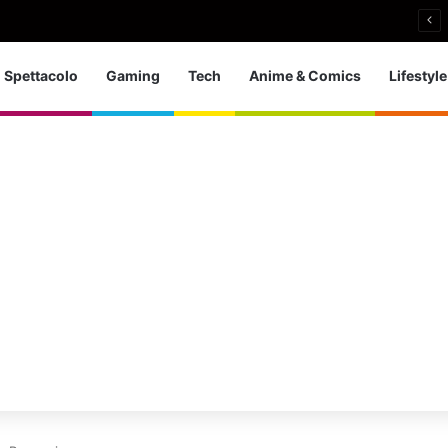
 d’Europa dei tuffi: a Parigi 5 ori per l’azzurra
Spettacolo
Gaming
Tech
Anime & Comics
Lifestyle