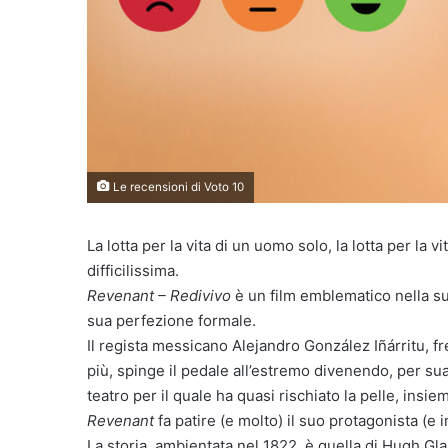
Le recensioni di Voto 10
La lotta per la vita di un uomo solo, la lotta per la v
difficilissima.
Revenant – Redivivo
è un film emblematico nella su
sua perfezione formale.
Il regista messicano Alejandro González Iñárritu, f
più, spinge il pedale all’estremo divenendo, per su
teatro per il quale ha quasi rischiato la pelle, insie
Revenant
fa patire (e molto) il suo protagonista (e i
La storia, ambientata nel 1822, è quella di Hugh G