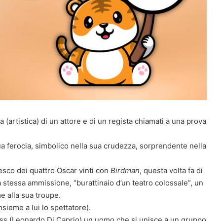
ita (artistica) di un attore e di un regista chiamati a una prova
a ferocia, simbolico nella sua crudezza, sorprendente nella
resco dei quattro Oscar vinti con
Birdman
, questa volta fa di
a stessa ammissione, “burattinaio d’un teatro colossale”, un
me alla sua troupe.
nsieme a lui lo spettatore).
lass (Leonardo Di Caprio) un uomo che si unisce a un gruppo