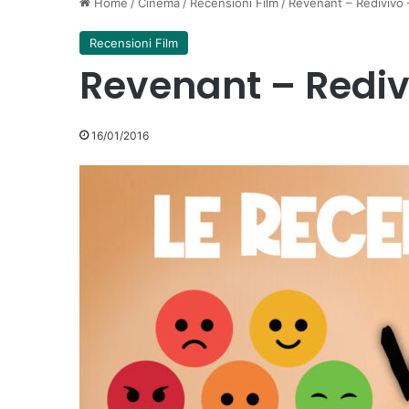
Home
/
Cinema
/
Recensioni Film
/
Revenant – Redivivo
Recensioni Film
Revenant – Rediv
16/01/2016