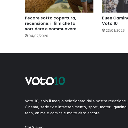
Pecore sotto copertura,
Buen Camino
recensione: il film che fa
Voto 10
sorridere e commuovere
23/01/2026
04/07/2026
Voto 10, solo il meglio selezionato dalla nostra redazione.
Cinema, serie tv e intrattenimento, sport, motori, gaming,
tech, anime e comics e molto altro ancora.
di
Chi Siamo