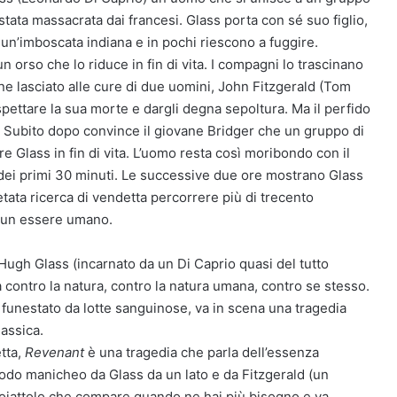
stata massacrata dai francesi. Glass porta con sé suo figlio,
un’imboscata indiana e in pochi riescono a fuggire.
 orso che lo riduce in fin di vita. I compagni lo trascinano
ne lasciato alle cure di due uomini, John Fitzgerald (Tom
pettare la sua morte e dargli degna sepoltura. Ma il perfido
chi. Subito dopo convince il giovane Bridger che un gruppo di
 Glass in fin di vita. L’uomo resta così moribondo con il
 dei primi 30 minuti. Le successive due ore mostrano Glass
etata ricerca di vendetta percorrere più di trecento
er un essere umano.
Hugh Glass (incarnato da un Di Caprio quasi del tutto
ta contro la natura, contro la natura umana, contro se stesso.
 funestato da lotte sanguinose, va in scena una tragedia
assica.
tta,
Revenant
è una tragedia che parla dell’essenza
modo manicheo da Glass da un lato e da Fitzgerald (un
coiattolo che compare quando ne hai più bisogno e va