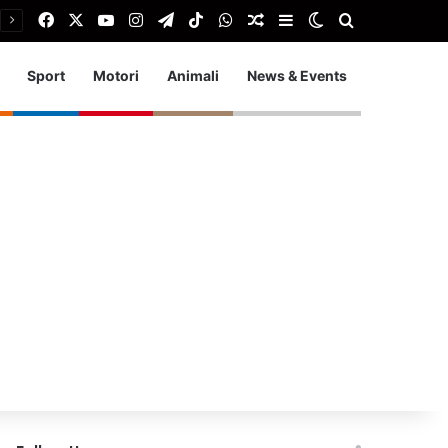
Facebook
X
You Tube
Instagram
Telegram
TikTok
WhatsApp
Articolo Random
Barra laterale
Cambia aspetto
Cerca
Sport
Motori
Animali
News & Events