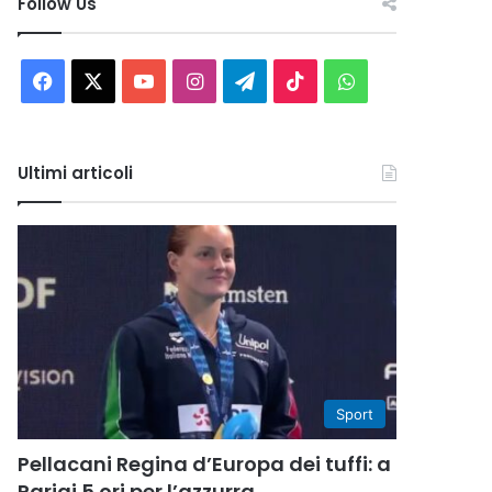
Follow Us
Facebook
X
You
Instagram
Telegram
TikTok
WhatsApp
Tube
Ultimi articoli
Sport
Pellacani Regina d’Europa dei tuffi: a
Parigi 5 ori per l’azzurra