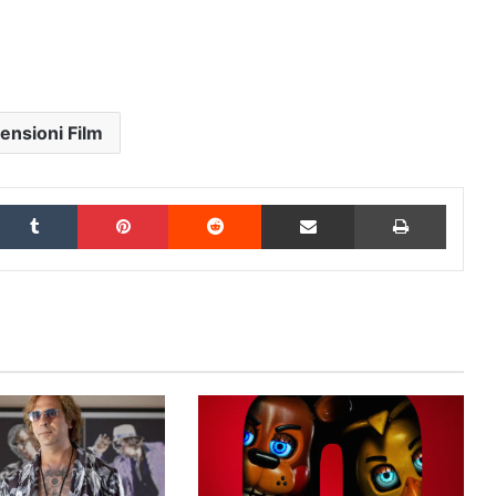
ensioni Film
inkedIn
Tumblr
Pinterest
Reddit
Condividi via Email
Stampa