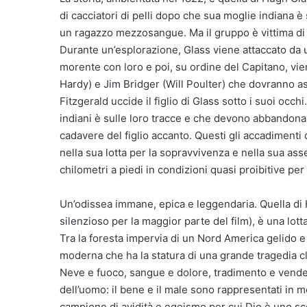
di cacciatori di pelli dopo che sua moglie indiana è 
un ragazzo mezzosangue. Ma il gruppo è vittima di 
Durante un’esplorazione, Glass viene attaccato da un
morente con loro e poi, su ordine del Capitano, vie
Hardy) e Jim Bridger (Will Poulter) che dovranno as
Fitzgerald uccide il figlio di Glass sotto i suoi oc
indiani è sulle loro tracce e che devono abbandonare
cadavere del figlio accanto. Questi gli accadimenti
nella sua lotta per la sopravvivenza e nella sua ass
chilometri a piedi in condizioni quasi proibitive p
Un’odissea immane, epica e leggendaria. Quella di 
silenzioso per la maggior parte del film), è una lot
Tra la foresta impervia di un Nord America gelido e
moderna che ha la statura di una grande tragedia cl
Neve e fuoco, sangue e dolore, tradimento e vende
dell’uomo: il bene e il male sono rappresentati in 
campione di avidità e egoismo per cui Dio è uno s