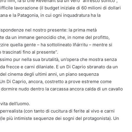
ro film, fa si che Revenant sia un vero “affresco sonico”,
fficile lavorazione (il budget iniziale di 60 milioni di dollari
ntana e la Patagonia, in cui ogni inquadratura ha la
rispondenze nel nostro presente: la prima metà
ate da un immane genocidio che, in nome del profitto,
zire quella gente – ha sottolineato Iñárritu – mentre si
trascinati fino al presente”.
lissimo pur nella sua brutalità, un’opera che mostra senza
te da frecce e carni dilaniate. E un Di Caprio sbranato da un
 del cinema degli ultimi anni, un piano sequenza
). Un Di Caprio, ancora, costretto a prove estreme come
 dormire nudo dentro la carcassa ancora calda di un cavallo
 vita dell’uomo.
rrealista (con tanto di cucitura di ferite al vivo e carni
(le più intimiste sequenze dei sogni del protagonista). Un