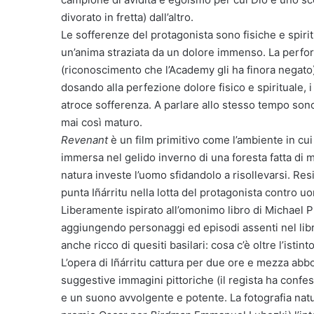
divorato in fretta) dall’altro.
Le sofferenze del protagonista sono fisiche e spirit
un’anima straziata da un dolore immenso. La perform
(riconoscimento che l’Academy gli ha finora negato),
dosando alla perfezione dolore fisico e spirituale, i 
atroce sofferenza. A parlare allo stesso tempo sono 
mai così maturo.
Revenant
è un film primitivo come l’ambiente in cu
immersa nel gelido inverno di una foresta fatta di 
natura investe l’uomo sfidandolo a risollevarsi. Resi
punta Iñárritu nella lotta del protagonista contro uo
Liberamente ispirato all’omonimo libro di Michael 
aggiungendo personaggi ed episodi assenti nel lib
anche ricco di quesiti basilari: cosa c’è oltre l’isti
L’opera di Iñárritu cattura per due ore e mezza abbo
suggestive immagini pittoriche (il regista ha confe
e un suono avvolgente e potente. La fotografia natu