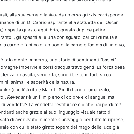
uali, alla sua carne dilaniata da un orso grizzly corrisponde
ance di un Di Caprio aspirante alla statuetta dell’Oscar
) rispetta questo equilibrio, questo duplice patire,
rantoli, gli spasmi e le urla con sguardi carichi di muta e
la carne e l’anima di un uomo, la carne e l’anima di un divo,
i è totalmente immerso, una storia di sentimenti “basici”
montagne impervie e corsi d’acqua travolgenti. La forza della
stenza, rinascita, vendetta, sono i tre temi forti su cui
mini, animali e asperità della natura.
Punke (che Iñárritu e Mark L. Smith hanno romanzato,
ro),
Revenant
è un film pieno di dolore e di sangue, ma
nto di vendetta? La vendetta restituisce ciò che hai perduto?
ndanti anche grazie al suo linguaggio visuale fatto di
ssato di aver avuto in mente Caravaggio per tutte le riprese)
rale con cui è stato girato (opera del mago della luce già