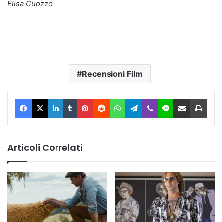
Elisa Cuozzo
Recensioni Film
Facebook
X
LinkedIn
Tumblr
Pinterest
Reddit
WhatsApp
Telegram
Viber
Line
Condividi via Email
Stam
Articoli Correlati