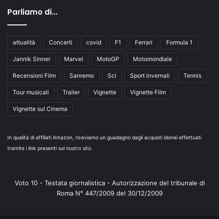
Parliamo di…
attualità
Concerti
covid
F1
Ferrari
Formula 1
Jannik Sinner
Marvel
MotoGP
Motomondiale
Recensioni Film
Sanremo
Sci
Sport invernali
Tennis
Tour musicali
Trailer
Vignette
Vignette Film
Vignette sul Cinema
In qualità di affiliati Amazon, riceviamo un guadagno dagli acquisti idonei effettuati
tramite i link presenti sul nostro sito.
Voto 10 - Testata giornalistica - Autorizzazione del tribunale di
Roma N° 447/2009 del 30/12/2009