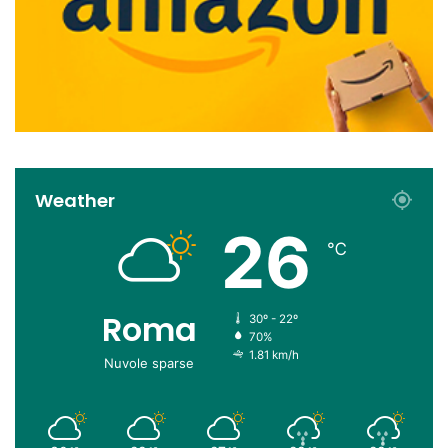
Weather
26
℃
Roma
30º - 22º
70%
1.81 km/h
Nuvole sparse