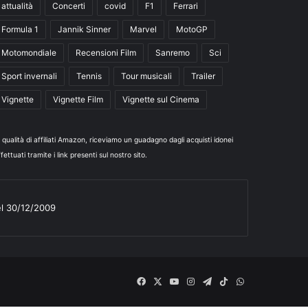
attualità
Concerti
covid
F1
Ferrari
Formula 1
Jannik Sinner
Marvel
MotoGP
Motomondiale
Recensioni Film
Sanremo
Sci
Sport invernali
Tennis
Tour musicali
Trailer
Vignette
Vignette Film
Vignette sul Cinema
n qualità di affiliati Amazon, riceviamo un guadagno dagli acquisti idonei
fettuati tramite i link presenti sul nostro sito.
el 30/12/2009
Facebook
X
You
Instagram
Telegram
TikTok
WhatsApp
Tube