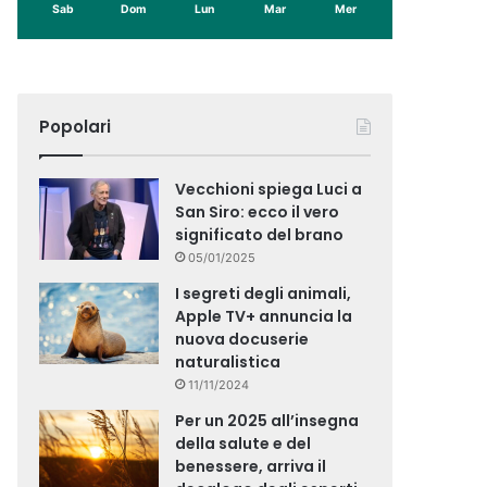
Sab
Dom
Lun
Mar
Mer
Popolari
Vecchioni spiega Luci a
San Siro: ecco il vero
significato del brano
05/01/2025
I segreti degli animali,
Apple TV+ annuncia la
nuova docuserie
naturalistica
11/11/2024
Per un 2025 all’insegna
della salute e del
benessere, arriva il