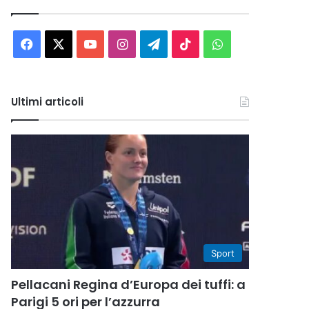
Facebook
X
You
Instagram
Telegram
TikTok
WhatsApp
Tube
Ultimi articoli
Sport
Pellacani Regina d’Europa dei tuffi: a
Parigi 5 ori per l’azzurra