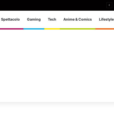
 d’Europa dei tuffi: a Parigi 5 ori per l’azzurra
Spettacolo
Gaming
Tech
Anime & Comics
Lifestyle