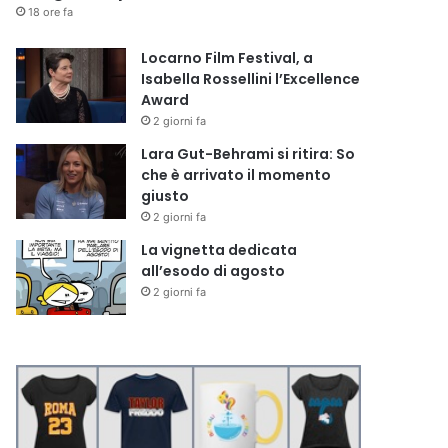
18 ore fa
Locarno Film Festival, a
Isabella Rossellini l’Excellence
Award
2 giorni fa
Lara Gut-Behrami si ritira: So
che è arrivato il momento
giusto
2 giorni fa
La vignetta dedicata
all’esodo di agosto
2 giorni fa