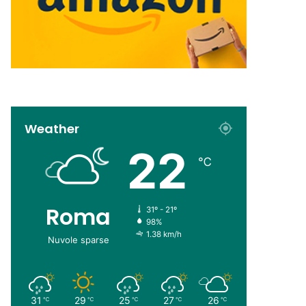
Weather
22
℃
Roma
31º - 21º
98%
1.38 km/h
Nuvole sparse
31
29
25
27
26
℃
℃
℃
℃
℃