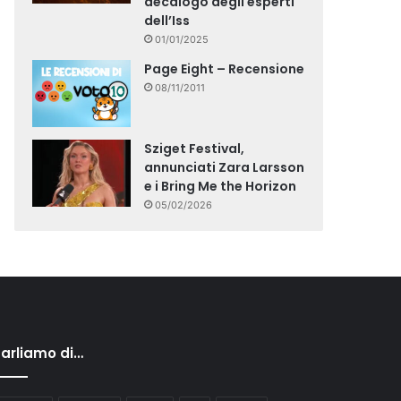
decalogo degli esperti
dell’Iss
01/01/2025
Page Eight – Recensione
08/11/2011
Sziget Festival,
annunciati Zara Larsson
e i Bring Me the Horizon
05/02/2026
arliamo di…