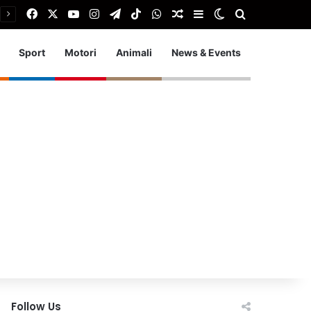
Facebook
X
You Tube
Instagram
Telegram
TikTok
WhatsApp
Articolo Random
Barra laterale
Cambia aspetto
Cerca
Sport
Motori
Animali
News & Events
Follow Us