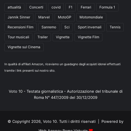
attualità
Concerti
covid
F1
Ferrari
Formula 1
Jannik Sinner
Marvel
MotoGP
Motomondiale
Recensioni Film
Sanremo
Sci
Sport invernali
Tennis
Tour musicali
Trailer
Vignette
Vignette Film
Vignette sul Cinema
In qualità di affiliati Amazon, riceviamo un guadagno dagli acquisti idonei effettuati
tramite i link presenti sul nostro sito.
Voto 10 - Testata giornalistica - Autorizzazione del tribunale di
Roma N° 447/2009 del 30/12/2009
© Copyright 2026, Voto 10. Tutti i diritti riservati | Powered by
Web Agency Roma Virtuale