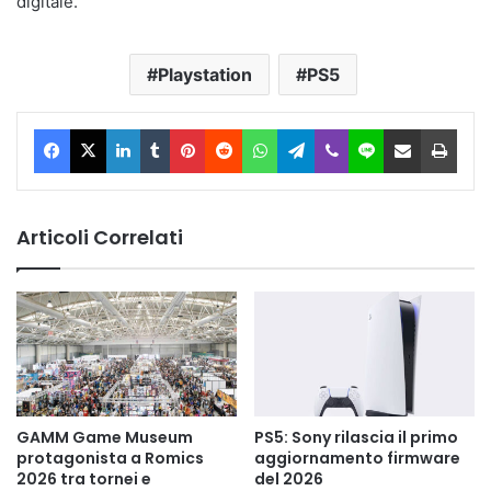
digitale.
Playstation
PS5
Facebook
X
LinkedIn
Tumblr
Pinterest
Reddit
WhatsApp
Telegram
Viber
Line
Condividi via Email
Stam
Articoli Correlati
GAMM Game Museum
PS5: Sony rilascia il primo
protagonista a Romics
aggiornamento firmware
2026 tra tornei e
del 2026