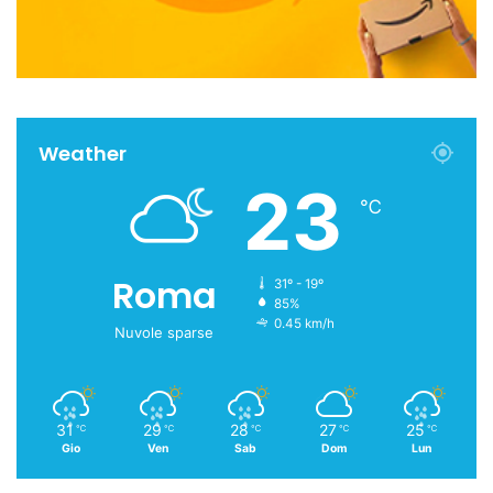
Weather
23
℃
Roma
31º - 19º
85%
0.45 km/h
Nuvole sparse
31
29
28
27
25
℃
℃
℃
℃
℃
Gio
Ven
Sab
Dom
Lun