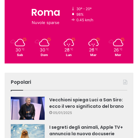
Roma
30º - 20º
98%
0.45 km/h
Nuvole sparse
30
30
28
26
26
℃
℃
℃
℃
℃
Sab
Dom
Lun
Mar
Mer
Popolari
Vecchioni spiega Luci a San Siro:
ecco il vero significato del brano
05/01/2025
I segreti degli animali, Apple TV+
annuncia la nuova docuserie