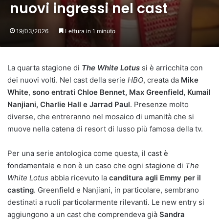
nuovi ingressi nel cast
19/03/2026
Lettura in 1 minuto
La quarta stagione di
The White Lotus
si è arricchita con
dei nuovi volti. Nel cast della serie
HBO
, creata da
Mike
White
,
sono entrati Chloe Bennet, Max Greenfield, Kumail
Nanjiani, Charlie Hall e Jarrad Paul
. Presenze molto
diverse, che entreranno nel mosaico di umanità che si
muove nella catena di resort di lusso più famosa della tv.
Per una serie antologica come questa, il cast è
fondamentale e non è un caso che ogni stagione di
The
White Lotus
abbia ricevuto la
canditura agli Emmy per il
casting
. Greenfield e Nanjiani, in particolare, sembrano
destinati a ruoli particolarmente rilevanti. Le new entry si
aggiungono a un cast che comprendeva già
Sandra