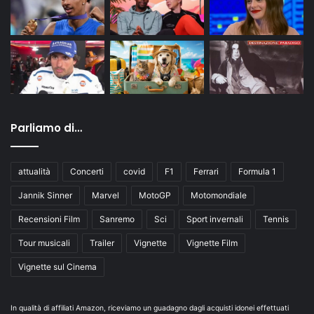
Parliamo di…
attualità
Concerti
covid
F1
Ferrari
Formula 1
Jannik Sinner
Marvel
MotoGP
Motomondiale
Recensioni Film
Sanremo
Sci
Sport invernali
Tennis
Tour musicali
Trailer
Vignette
Vignette Film
Vignette sul Cinema
In qualità di affiliati Amazon, riceviamo un guadagno dagli acquisti idonei effettuati