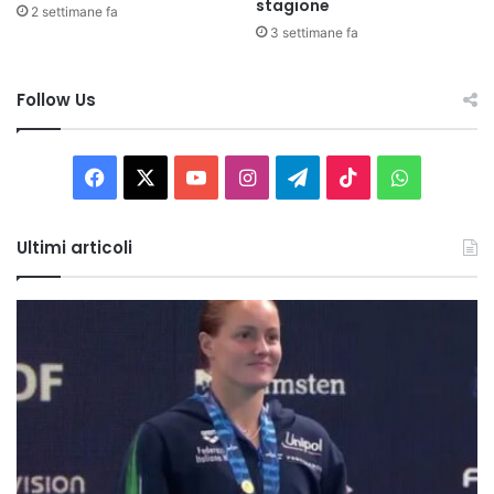
stagione
2 settimane fa
3 settimane fa
Follow Us
Facebook
X
You
Instagram
Telegram
TikTok
WhatsAp
Tube
Ultimi articoli