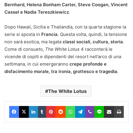
Bernhard, Helena Bonham Carter, Steve Coogan, Vincent
Cassel e Nadia Tereszkiewicz
.
Dopo Hawaii, Sicilia e Thailandia, con la quarta stagione la
serie si sposta in
Francia
. Questa volta, quindi, la tensione
non sarà esotica, ma legata
classi sociali, cultura, storia
.
Come di consueto,
The White Lotus 4
racconterà le
vicende di ospiti e dipendenti del resort nell’arco di una
settimana, in cui emergeranno
crepe profonde e
disfacimento morale, tra ironia, grottesco e tragedia
.
The White Lotus
Facebook
X
LinkedIn
Tumblr
Pinterest
Reddit
WhatsApp
Telegram
Viber
Line
Condividi via Email
Stam