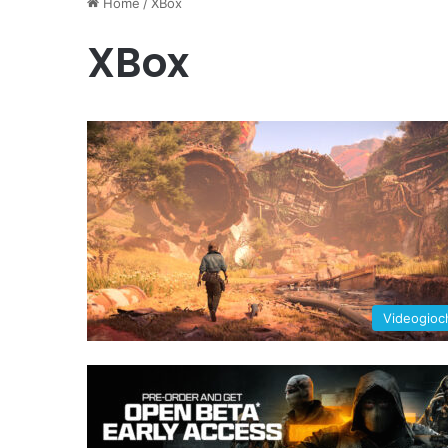
Home
/
XBox
XBox
Videogioc