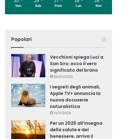
30
29
27
28
28
Ven
Sab
Dom
Lun
Mar
Popolari
Vecchioni spiega Luci a
San Siro: ecco il vero
significato del brano
05/01/2025
I segreti degli animali,
Apple TV+ annuncia la
nuova docuserie
naturalistica
11/11/2024
Per un 2025 all’insegna
della salute e del
benessere, arriva il