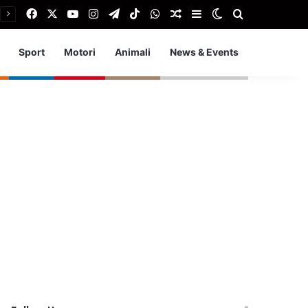
Facebook
X
You Tube
Instagram
Telegram
TikTok
WhatsApp
Articolo Random
Barra laterale
Cambia aspetto
Cerca
Sport
Motori
Animali
News & Events