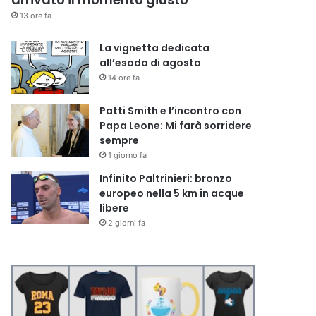
13 ore fa
La vignetta dedicata
all’esodo di agosto
14 ore fa
Patti Smith e l’incontro con
Papa Leone: Mi farà sorridere
sempre
1 giorno fa
Infinito Paltrinieri: bronzo
europeo nella 5 km in acque
libere
2 giorni fa