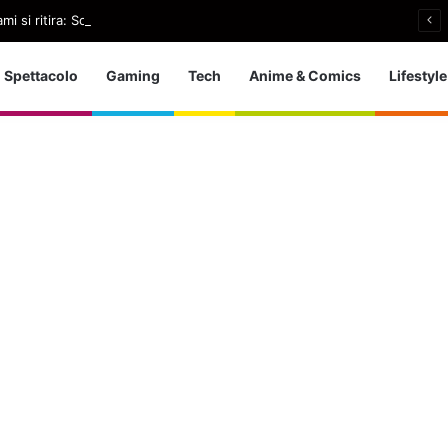
i si ritira: So che è arrivato il momento giusto
Spettacolo
Gaming
Tech
Anime & Comics
Lifestyle