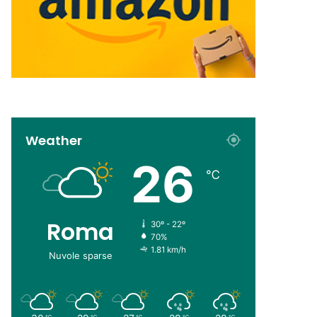
Weather
26
℃
Roma
30º - 22º
70%
1.81 km/h
Nuvole sparse
℃
℃
℃
℃
℃