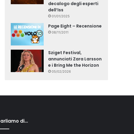
decalogo degli esperti
dell’Iss
01/01/2025
Page Eight – Recensione
08/11/2011
Sziget Festival,
annunciati Zara Larsson
e i Bring Me the Horizon
05/02/2026
arliamo di…