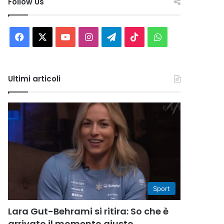
Follow Us
Facebook
X
You
Instagram
Telegram
TikTok
WhatsApp
Tube
Ultimi articoli
Sport
Lara Gut-Behrami si ritira: So che è
arrivato il momento giusto