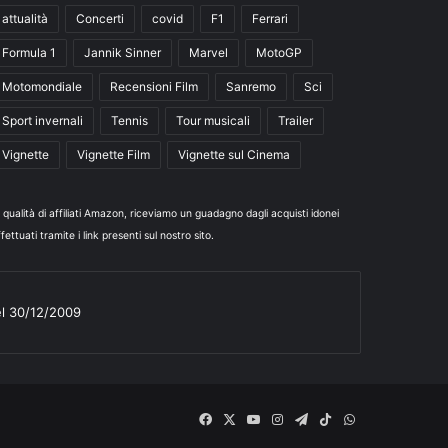
attualità
Concerti
covid
F1
Ferrari
Formula 1
Jannik Sinner
Marvel
MotoGP
Motomondiale
Recensioni Film
Sanremo
Sci
Sport invernali
Tennis
Tour musicali
Trailer
Vignette
Vignette Film
Vignette sul Cinema
n qualità di affiliati Amazon, riceviamo un guadagno dagli acquisti idonei
fettuati tramite i link presenti sul nostro sito.
el 30/12/2009
Facebook
X
You
Instagram
Telegram
TikTok
WhatsApp
Tube