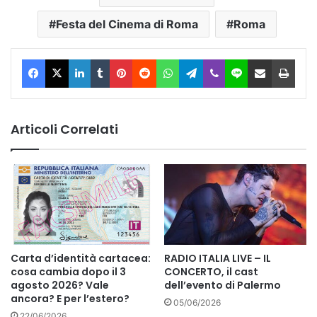
Festa del Cinema di Roma
Roma
Facebook
X
LinkedIn
Tumblr
Pinterest
Reddit
WhatsApp
Telegram
Viber
Line
Condividi via Email
Stam
Articoli Correlati
Carta d’identità cartacea:
RADIO ITALIA LIVE – IL
cosa cambia dopo il 3
CONCERTO, il cast
agosto 2026? Vale
dell’evento di Palermo
ancora? E per l’estero?
05/06/2026
22/06/2026