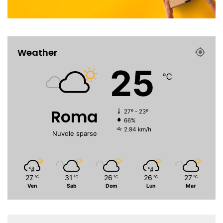
Weather
25
℃
Roma
27º - 23º
66%
2.94 km/h
Nuvole sparse
27
31
26
26
27
℃
℃
℃
℃
℃
Ven
Sab
Dom
Lun
Mar