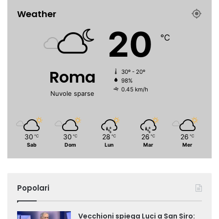
Weather
20
℃
Roma
30º - 20º
98%
0.45 km/h
Nuvole sparse
30
30
28
26
26
℃
℃
℃
℃
℃
Sab
Dom
Lun
Mar
Mer
Popolari
Vecchioni spiega Luci a San Siro: