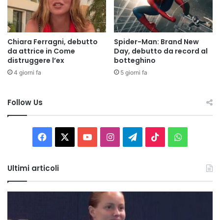
Chiara Ferragni, debutto
Spider-Man: Brand New
da attrice in Come
Day, debutto da record al
distruggere l’ex
botteghino
4 giorni fa
5 giorni fa
Follow Us
Facebook
X
You
Instagram
Telegram
TikTok
WhatsAp
Tube
Ultimi articoli