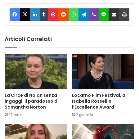
Facebook
X
LinkedIn
Tumblr
Pinterest
Reddit
WhatsApp
Telegram
Viber
Line
Condividi via Email
Stam
Articoli Correlati
La Circe di Nolan senza
Locarno Film Festival, a
ingaggi: il paradosso di
Isabella Rossellini
Samantha Norton
l’Excellence Award
17 ore fa
2 giorni fa