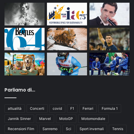
Parliamo di…
attualità
Concerti
covid
F1
Ferrari
Formula 1
Jannik Sinner
Marvel
MotoGP
Motomondiale
Recensioni Film
Sanremo
Sci
Sport invernali
Tennis