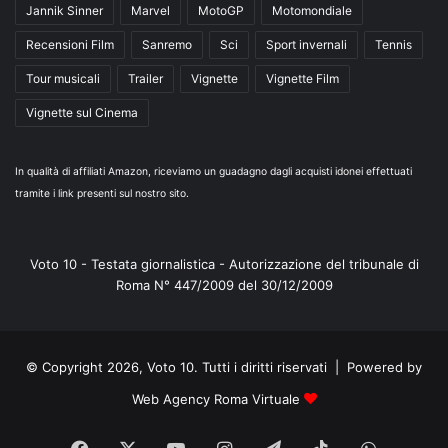
Jannik Sinner
Marvel
MotoGP
Motomondiale
Recensioni Film
Sanremo
Sci
Sport invernali
Tennis
Tour musicali
Trailer
Vignette
Vignette Film
Vignette sul Cinema
In qualità di affiliati Amazon, riceviamo un guadagno dagli acquisti idonei effettuati
tramite i link presenti sul nostro sito.
Voto 10 - Testata giornalistica - Autorizzazione del tribunale di
Roma N° 447/2009 del 30/12/2009
© Copyright 2026, Voto 10. Tutti i diritti riservati | Powered by
Web Agency Roma Virtuale
Facebook
X
You
Instagram
Telegram
TikTok
WhatsA