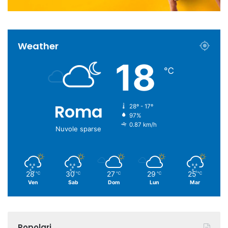
Weather
18
℃
Roma
28º - 17º
97%
0.87 km/h
Nuvole sparse
28
30
27
29
25
℃
℃
℃
℃
℃
Ven
Sab
Dom
Lun
Mar
Popolari