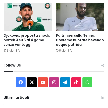
Djokovic, proposta shock:
Paltrinieri sulla Senna:
Match 3 su 5 ai 4 game
Dovremo nuotare bevendo
senza vantaggi
acqua putrida
3 giorni fa
5 giorni fa
Follow Us
Facebook
X
You
Instagram
Telegram
TikTok
WhatsAp
Tube
Ultimi articoli