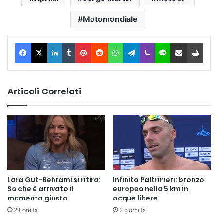
Motomondiale
Facebook
X
LinkedIn
Tumblr
Pinterest
Reddit
WhatsApp
Telegram
Viber
Line
Condividi via Email
Stam
Articoli Correlati
Lara Gut-Behrami si ritira:
Infinito Paltrinieri: bronzo
So che è arrivato il
europeo nella 5 km in
momento giusto
acque libere
23 ore fa
2 giorni fa