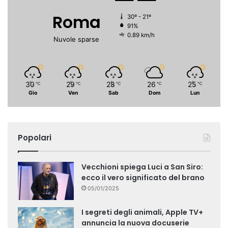
Roma
30º - 21º
91%
0.89 km/h
Nuvole sparse
30
29
28
26
25
℃
℃
℃
℃
℃
Gio
Ven
Sab
Dom
Lun
Popolari
Vecchioni spiega Luci a San Siro:
ecco il vero significato del brano
05/01/2025
I segreti degli animali, Apple TV+
annuncia la nuova docuserie