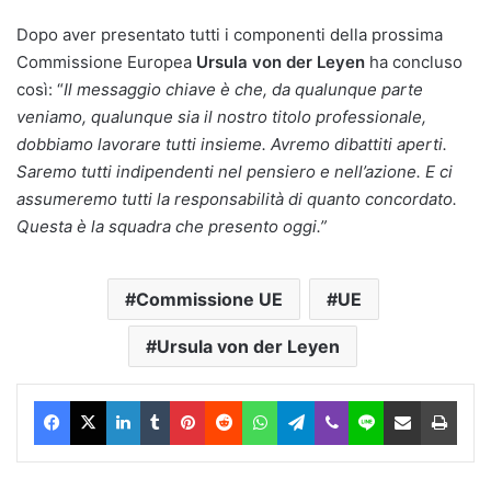
Dopo aver presentato tutti i componenti della prossima
Commissione Europea
Ursula von der Leyen
ha concluso
così: “
Il messaggio chiave è che, da qualunque parte
veniamo, qualunque sia il nostro titolo professionale,
dobbiamo lavorare tutti insieme. Avremo dibattiti aperti.
Saremo tutti indipendenti nel pensiero e nell’azione. E ci
assumeremo tutti la responsabilità di quanto concordato.
Questa è la squadra che presento oggi.”
Commissione UE
UE
Ursula von der Leyen
Facebook
X
LinkedIn
Tumblr
Pinterest
Reddit
WhatsApp
Telegram
Viber
Line
Condividi via Email
Stam