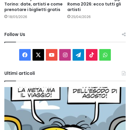
Torino: date, artisti e come
Roma 2026: ecco tutti gli
prenotare i biglietti gratis
artisti
18/05/2026
25/04/2026
Follow Us
Facebook
X
You
Instagram
Telegram
TikTok
WhatsAp
Tube
Ultimi articoli