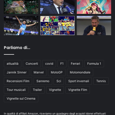
Parliamo di…
attualità
Concerti
covid
F1
Ferrari
Formula 1
Jannik Sinner
Marvel
MotoGP
Motomondiale
Recensioni Film
Sanremo
Sci
Sport invernali
Tennis
Tour musicali
Trailer
Vignette
Vignette Film
Vignette sul Cinema
In qualità di affiliati Amazon, riceviamo un guadagno dagli acquisti idonei effettuati