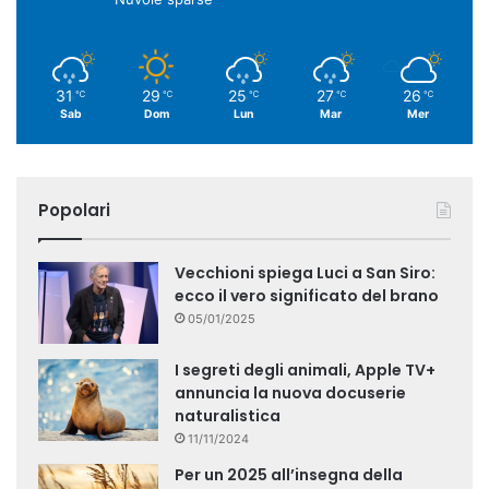
31
29
25
27
26
℃
℃
℃
℃
℃
Sab
Dom
Lun
Mar
Mer
Popolari
Vecchioni spiega Luci a San Siro:
ecco il vero significato del brano
05/01/2025
I segreti degli animali, Apple TV+
annuncia la nuova docuserie
naturalistica
11/11/2024
Per un 2025 all’insegna della