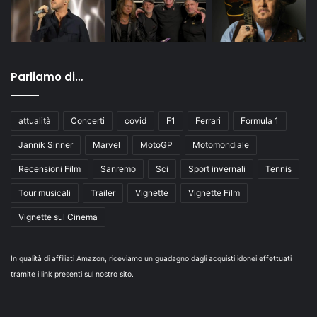
Parliamo di…
attualità
Concerti
covid
F1
Ferrari
Formula 1
Jannik Sinner
Marvel
MotoGP
Motomondiale
Recensioni Film
Sanremo
Sci
Sport invernali
Tennis
Tour musicali
Trailer
Vignette
Vignette Film
Vignette sul Cinema
In qualità di affiliati Amazon, riceviamo un guadagno dagli acquisti idonei effettuati
tramite i link presenti sul nostro sito.