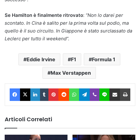
Se Hamilton è finalmente ritrovato
:
“Non lo darei per
scontato. In Cina è salito per la prima volta sul podio, ma
quello è il suo circuito. In Giappone è stato surclassato da
Leclerc per tutto il weekend”.
Eddie Irvine
F1
Formula 1
Max Verstappen
Facebook
X
LinkedIn
Tumblr
Pinterest
Reddit
WhatsApp
Telegram
Viber
Line
Condividi via Email
Stam
Articoli Correlati