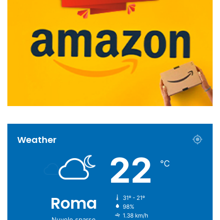
Weather
22
℃
Roma
31º - 21º
98%
1.38 km/h
Nuvole sparse