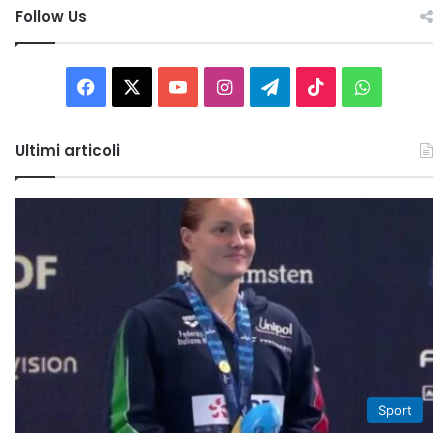
Follow Us
Facebook
X
You
Instagram
Telegram
TikTok
WhatsAp
Tube
Ultimi articoli
Sport