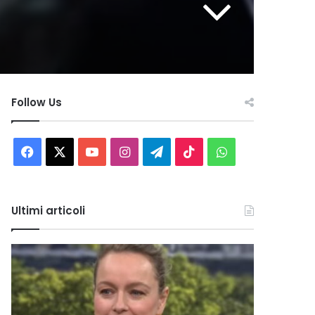
Follow Us
Facebook
X
You
Instagram
Telegram
TikTok
WhatsApp
Tube
Ultimi articoli