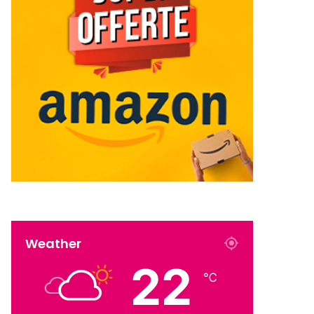
Weather
22
℃