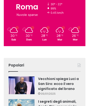
Roma
30º - 22º
99%
0.45 km/h
Nuvole sparse
30
30
28
26
26
℃
℃
℃
℃
℃
Sab
Dom
Lun
Mar
Mer
Popolari
Vecchioni spiega Luci a
San Siro: ecco il vero
significato del brano
05/01/2025
I segreti degli animali,