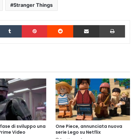
Stranger Things
inkedIn
Tumblr
Pinterest
Reddit
Condividi via Email
Stampa
fase di sviluppo una
One Piece, annunciata nuova
 Prime Video
serie Lego su Netflix