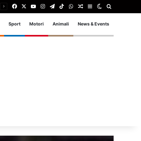
Facebook
X
You Tube
Instagram
Telegram
TikTok
WhatsApp
Articolo Random
Barra laterale
Cambia aspetto
Cerca
Sport
Motori
Animali
News & Events