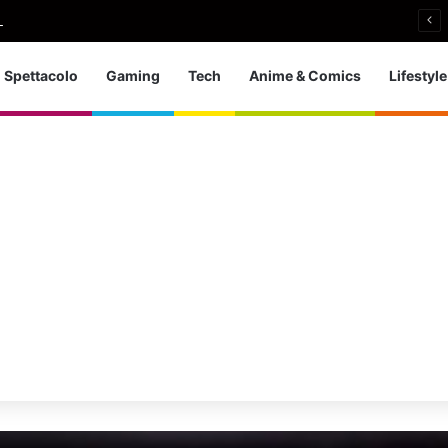
an senza ingaggi: il paradosso di Samantha Norton
Spettacolo
Gaming
Tech
Anime & Comics
Lifestyle