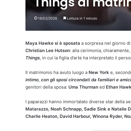
Things al matr
16/02/2026
Lettura in 1 minuto
Maya Hawke si è sposata
a sorpresa nel giorno d
Christian Lee Hutson
: alla cerimonia, chiarament
Things
, in cui la figlia d’arte ha interpretato il pers
Il matrimonio ha avuto luogo a
New York
e, secondo
intimo, con gli sposi circondati da familiari e amic
genitori della sposa:
Uma Thurman
ed
Ethan Haw
I paparazzi hanno immortalato diverse star della se
Matarazzo, Noah Schnapp, Sadie Sink e Natalie 
Charlie Heaton, David Harbour, Winona Ryder, N