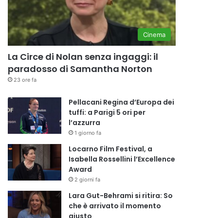
Cinema
La Circe di Nolan senza ingaggi: il
paradosso di Samantha Norton
23 ore fa
Pellacani Regina d’Europa dei
tuffi: a Parigi 5 ori per
l’azzurra
1 giorno fa
Locarno Film Festival, a
Isabella Rossellini l’Excellence
Award
2 giorni fa
Lara Gut-Behrami si ritira: So
che è arrivato il momento
giusto