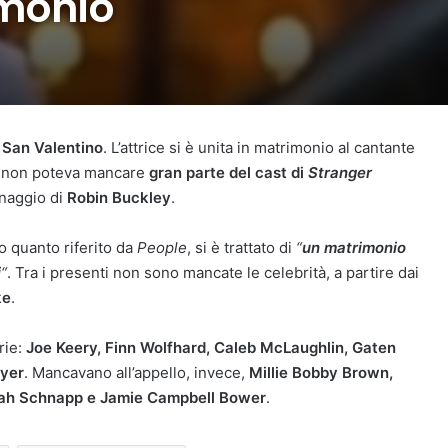
imonio
i
San Valentino
. L’attrice si è unita in matrimonio al cantante
e, non poteva mancare
gran parte del cast di
Stranger
onaggio di
Robin Buckley
.
 quanto riferito da
People
, si è trattato di
“
un matrimonio
i
“
. Tra i presenti non sono mancate le celebrità, a partire dai
ke
.
rie:
Joe Keery, Finn Wolfhard, Caleb McLaughlin, Gaten
Dyer
. Mancavano all’appello, invece,
Millie Bobby Brown,
oah Schnapp e Jamie Campbell Bower
.