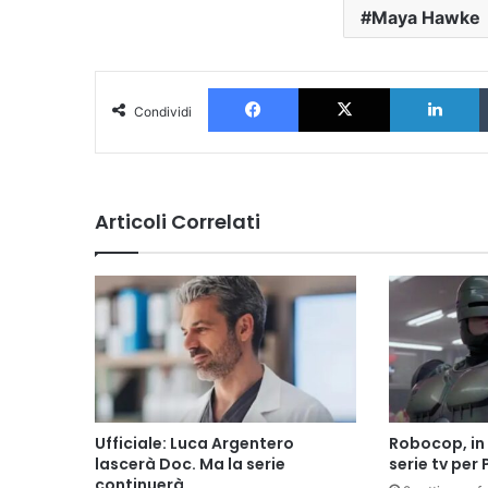
Maya Hawke
Facebook
X
L
Condividi
Articoli Correlati
Ufficiale: Luca Argentero
Robocop, in 
lascerà Doc. Ma la serie
serie tv per
continuerà