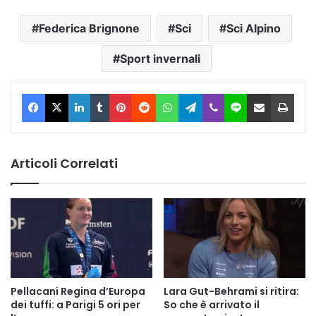
Federica Brignone
Sci
Sci Alpino
Sport invernali
Facebook
X
LinkedIn
Tumblr
Pinterest
Reddit
WhatsApp
Telegram
Viber
Line
Condividi via Email
Stam
Articoli Correlati
Pellacani Regina d’Europa
Lara Gut-Behrami si ritira:
dei tuffi: a Parigi 5 ori per
So che è arrivato il