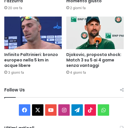
l’azzurra
momento giusto
20 ore fa
2 giorni fa
Infinito Paltrinieri: bronzo
Djokovic, proposta shock:
europeo nella 5 km in
Match 3 su 5 ai 4 game
acque libere
senza vantaggi
3 giorni fa
4 giorni fa
Follow Us
Facebook
X
You
Instagram
Telegram
TikTok
WhatsAp
Tube