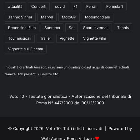
attualità
Concerti
covid
F1
Ferrari
Formula 1
Jannik Sinner
Marvel
MotoGP
Motomondiale
Recensioni Film
Sanremo
Sci
Sport invernali
Tennis
Tour musicali
Trailer
Vignette
Vignette Film
Vignette sul Cinema
In qualità di affiliati Amazon, riceviamo un guadagno dagli acquisti idonei effettuati
tramite i link presenti sul nostro sito.
Voto 10 - Testata giornalistica - Autorizzazione del tribunale di
Roma N° 447/2009 del 30/12/2009
© Copyright 2026, Voto 10. Tutti i diritti riservati | Powered by
Web Agency Roma Virtuale