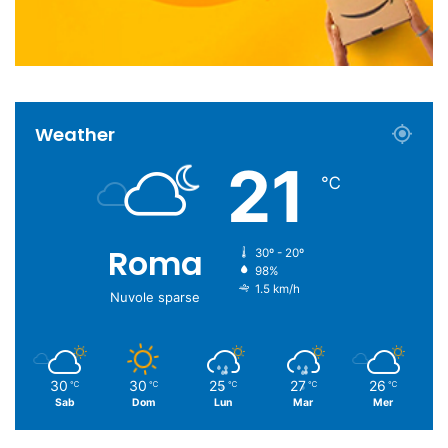
Weather
21
℃
Roma
30º - 20º
98%
1.5 km/h
Nuvole sparse
30
30
25
27
26
℃
℃
℃
℃
℃
Sab
Dom
Lun
Mar
Mer