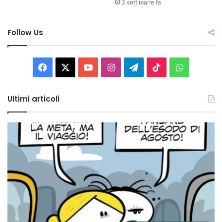
3 settimane fa
Follow Us
Facebook
X
You
Instagram
Telegram
TikTok
WhatsAp
Tube
Ultimi articoli