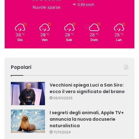
0.89 km/h
Nuvole sparse
30
29
28
26
25
℃
℃
℃
℃
℃
Gio
Ven
Sab
Dom
Lun
Popolari
Vecchioni spiega Luci a San Siro:
ecco il vero significato del brano
05/01/2025
I segreti degli animali, Apple TV+
annuncia la nuova docuserie
naturalistica
11/11/2024