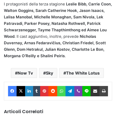
I protagonisti della terza stagione
Leslie Bibb, Carrie Coon,
Walton Goggins, Sarah Catherine Hook, Jason Isaacs,
Lalisa Manobal, Michelle Monaghan, Sam Nivola, Lek
Patravadi, Parker Posey, Natasha Rothwell, Patrick
Schwarzenegger, Tayme Thapthimthong ed Aimee Lou
Wood
. Il cast aggiuntivo, inoltre, prevede
Nicholas
Duvernay, Arnas Fedaravičius, Christian Friedel, Scott
Glenn, Dom Hetrakul, Julian Kostov, Charlotte Le Bon,
Morgana O’Reilly e Shalini Peiris
.
Now Tv
Sky
The White Lotus
Facebook
X
LinkedIn
Tumblr
Pinterest
Reddit
WhatsApp
Telegram
Viber
Line
Condividi via Email
Stam
Articoli Correlati