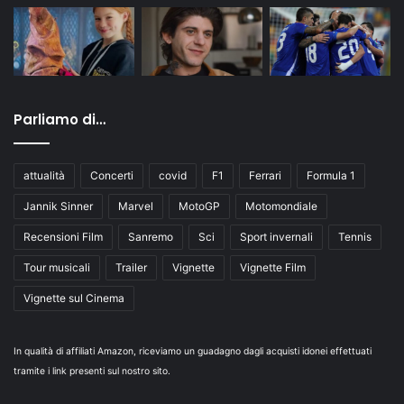
Parliamo di…
attualità
Concerti
covid
F1
Ferrari
Formula 1
Jannik Sinner
Marvel
MotoGP
Motomondiale
Recensioni Film
Sanremo
Sci
Sport invernali
Tennis
Tour musicali
Trailer
Vignette
Vignette Film
Vignette sul Cinema
In qualità di affiliati Amazon, riceviamo un guadagno dagli acquisti idonei effettuati
tramite i link presenti sul nostro sito.