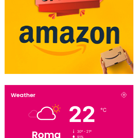
Weather
22
℃
Roma
30º - 21º
91%