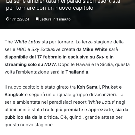
La serie ambientata nei paradisiaci resort sta
per tornare con un nuovo capitolo
17/12/2024
Lettura in 1 minuto
The
White Lotus
sta per tornare. La terza stagione della
serie
HBO
e
Sky Exclusive
creata da
Mike White
sarà
disponibile dal 17 febbraio in esclusiva su
Sky
e in
streaming solo su
NOW
. Dopo le Hawaii e la Sicilia, questa
volta l’ambientazione sarà la
Thailandia
.
Il nuovo capitolo è stato girato tra
Koh Samui, Phuket e
Bangkok
e seguirà un originale gruppo di vacanzieri. La
serie ambientata nei paradisiaci resort
‘White Lotus’
negli
ultimi anni è stata
tra le più premiate e apprezzate, sia dal
pubblico sia dalla critica
. C’è, quindi, grande attesa per
questa nuova stagione.