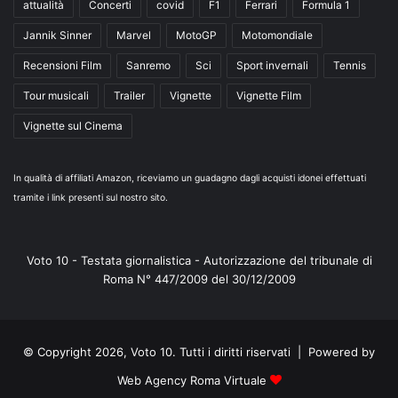
attualità
Concerti
covid
F1
Ferrari
Formula 1
Jannik Sinner
Marvel
MotoGP
Motomondiale
Recensioni Film
Sanremo
Sci
Sport invernali
Tennis
Tour musicali
Trailer
Vignette
Vignette Film
Vignette sul Cinema
In qualità di affiliati Amazon, riceviamo un guadagno dagli acquisti idonei effettuati
tramite i link presenti sul nostro sito.
Voto 10 - Testata giornalistica - Autorizzazione del tribunale di
Roma N° 447/2009 del 30/12/2009
© Copyright 2026, Voto 10. Tutti i diritti riservati | Powered by
Web Agency Roma Virtuale