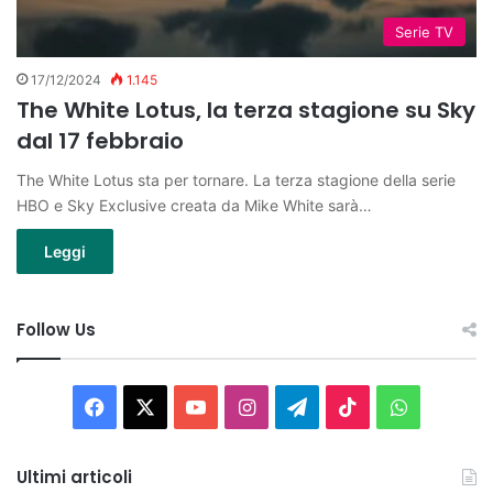
Serie TV
17/12/2024
1.145
The White Lotus, la terza stagione su Sky
dal 17 febbraio
The White Lotus sta per tornare. La terza stagione della serie
HBO e Sky Exclusive creata da Mike White sarà…
Leggi
Follow Us
Facebook
X
You
Instagram
Telegram
TikTok
WhatsAp
Tube
Ultimi articoli