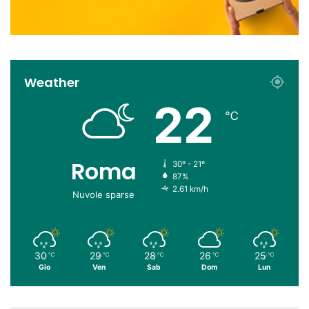
Weather
22
℃
Roma
30º - 21º
87%
2.61 km/h
Nuvole sparse
30
29
28
26
25
℃
℃
℃
℃
℃
Gio
Ven
Sab
Dom
Lun