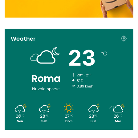
Weather
23
℃
Roma
28º - 21º
81%
0.89 km/h
Nuvole sparse
28
28
27
28
26
℃
℃
℃
℃
℃
Ven
Sab
Dom
Lun
Mar