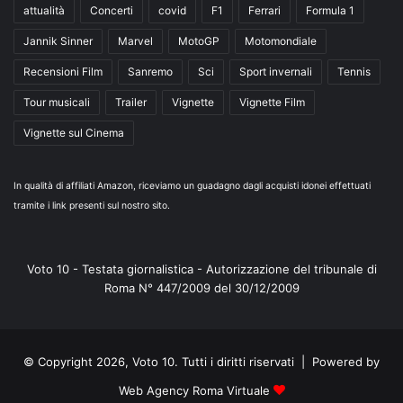
attualità
Concerti
covid
F1
Ferrari
Formula 1
Jannik Sinner
Marvel
MotoGP
Motomondiale
Recensioni Film
Sanremo
Sci
Sport invernali
Tennis
Tour musicali
Trailer
Vignette
Vignette Film
Vignette sul Cinema
In qualità di affiliati Amazon, riceviamo un guadagno dagli acquisti idonei effettuati
tramite i link presenti sul nostro sito.
Voto 10 - Testata giornalistica - Autorizzazione del tribunale di
Roma N° 447/2009 del 30/12/2009
© Copyright 2026, Voto 10. Tutti i diritti riservati | Powered by
Web Agency Roma Virtuale