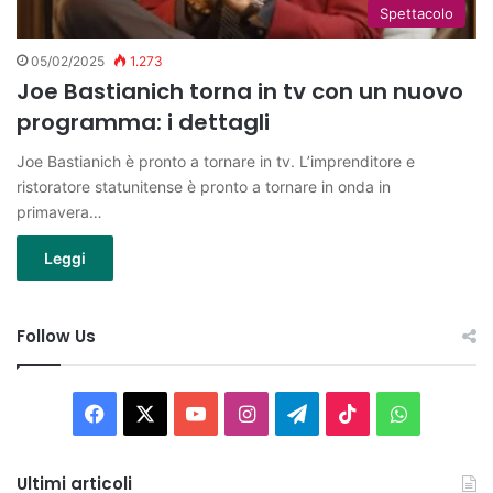
Spettacolo
05/02/2025
1.273
Joe Bastianich torna in tv con un nuovo
programma: i dettagli
Joe Bastianich è pronto a tornare in tv. L’imprenditore e
ristoratore statunitense è pronto a tornare in onda in
primavera…
Leggi
Follow Us
Facebook
X
You
Instagram
Telegram
TikTok
WhatsAp
Tube
Ultimi articoli