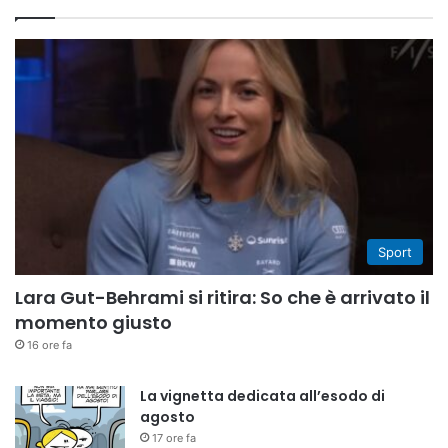
Sport
Lara Gut-Behrami si ritira: So che è arrivato il
momento giusto
16 ore fa
La vignetta dedicata all’esodo di
agosto
17 ore fa