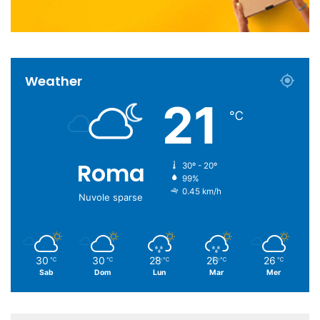
Weather
21
℃
Roma
30º - 20º
99%
0.45 km/h
Nuvole sparse
30
30
28
26
26
℃
℃
℃
℃
℃
Sab
Dom
Lun
Mar
Mer