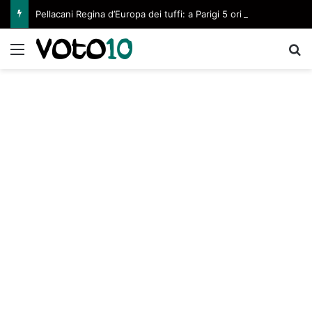
Pellacani Regina d’Europa dei tuffi: a Parigi 5 ori per l’azzurra
Menu
C