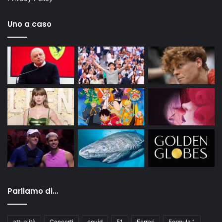
Uno a caso
Parliamo di…
attualità
Concerti
covid
F1
Ferrari
Formula 1