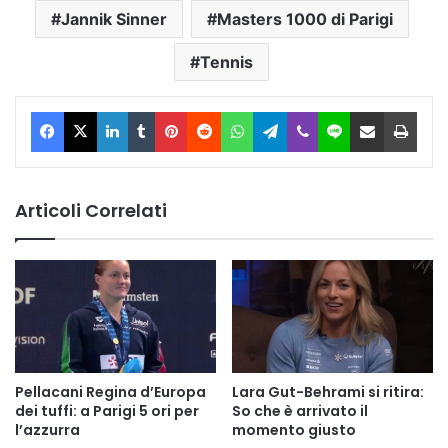
Jannik Sinner
Masters 1000 di Parigi
Tennis
Facebook
X
LinkedIn
Tumblr
Pinterest
Reddit
WhatsApp
Telegram
Viber
Line
Condividi via Email
Stam
Articoli Correlati
Pellacani Regina d’Europa
Lara Gut-Behrami si ritira:
dei tuffi: a Parigi 5 ori per
So che è arrivato il
l’azzurra
momento giusto