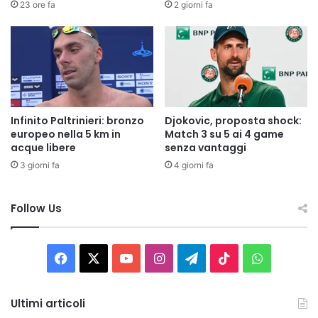
23 ore fa
2 giorni fa
Infinito Paltrinieri: bronzo
Djokovic, proposta shock:
europeo nella 5 km in
Match 3 su 5 ai 4 game
acque libere
senza vantaggi
3 giorni fa
4 giorni fa
Follow Us
Facebook
X
You
Instagram
Telegram
TikTok
WhatsAp
Tube
Ultimi articoli