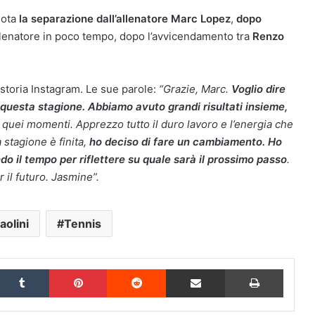
nota
la separazione dall’allenatore Marc Lopez
,
dopo
allenatore in poco tempo, dopo l’avvicendamento tra
Renzo
a storia Instagram. Le sue parole:
“Grazie, Marc.
Voglio dire
 questa stagione. Abbiamo avuto grandi risultati insieme,
 quei momenti. Apprezzo tutto il duro lavoro e l’energia che
 stagione è finita,
ho deciso di fare un cambiamento. Ho
do il tempo per riflettere su quale sarà il prossimo passo
.
r il futuro. Jasmine”.
aolini
Tennis
inkedIn
Tumblr
Pinterest
Reddit
Condividi via Email
Stampa