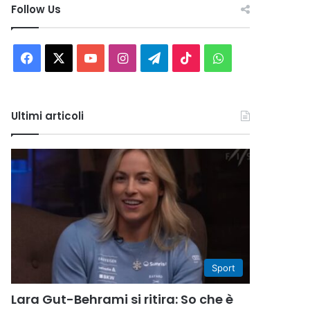
Follow Us
Facebook
X
You
Instagram
Telegram
TikTok
WhatsApp
Tube
Ultimi articoli
Sport
Lara Gut-Behrami si ritira: So che è