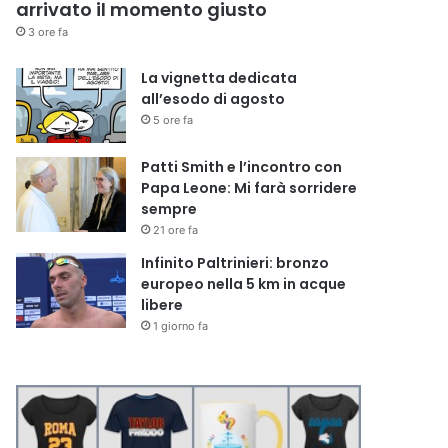
arrivato il momento giusto
3 ore fa
La vignetta dedicata
all’esodo di agosto
5 ore fa
Patti Smith e l’incontro con
Papa Leone: Mi farà sorridere
sempre
21 ore fa
Infinito Paltrinieri: bronzo
europeo nella 5 km in acque
libere
1 giorno fa