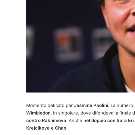
Momento delicato per
Jasmine Paolini
. La numero u
Wimbledon
. In singolare, dove difendeva la finale 
contro Rakhimova
. Anche
nel doppio con Sara Err
Krejcikova e Chan
.