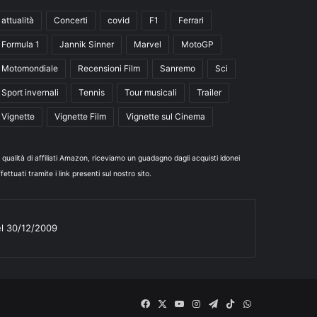
attualità
Concerti
covid
F1
Ferrari
Formula 1
Jannik Sinner
Marvel
MotoGP
Motomondiale
Recensioni Film
Sanremo
Sci
Sport invernali
Tennis
Tour musicali
Trailer
Vignette
Vignette Film
Vignette sul Cinema
n qualità di affiliati Amazon, riceviamo un guadagno dagli acquisti idonei
fettuati tramite i link presenti sul nostro sito.
el 30/12/2009
Facebook
X
You
Instagram
Telegram
TikTok
WhatsApp