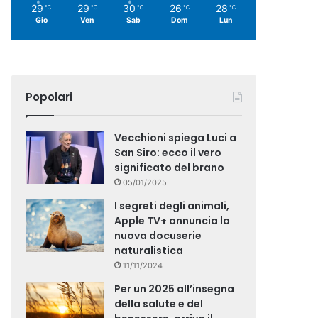
29
29
30
26
28
℃
℃
℃
℃
℃
Gio
Ven
Sab
Dom
Lun
Popolari
Vecchioni spiega Luci a
San Siro: ecco il vero
significato del brano
05/01/2025
I segreti degli animali,
Apple TV+ annuncia la
nuova docuserie
naturalistica
11/11/2024
Per un 2025 all’insegna
della salute e del