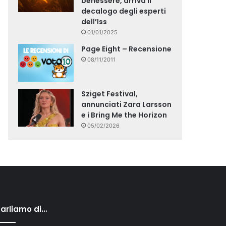
benessere, arriva il
decalogo degli esperti
dell’Iss
01/01/2025
Page Eight – Recensione
08/11/2011
Sziget Festival,
annunciati Zara Larsson
e i Bring Me the Horizon
05/02/2026
arliamo di…