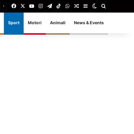
Facebook
X
You Tube
Instagram
Telegram
TikTok
WhatsApp
Articolo Random
Barra laterale
Cambia aspetto
Cerca
Sport
Motori
Animali
News & Events