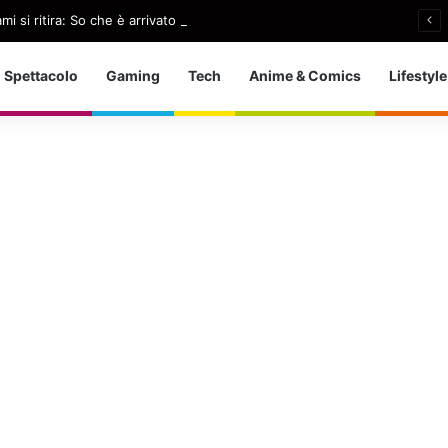
i si ritira: So che è arrivato il momento giusto
Spettacolo
Gaming
Tech
Anime & Comics
Lifestyle