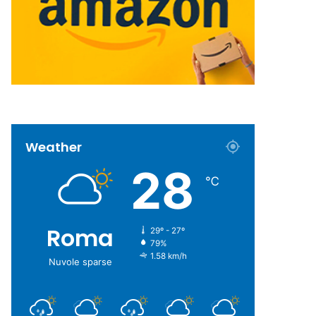
Weather
28
℃
Roma
29º - 27º
79%
1.58 km/h
Nuvole sparse