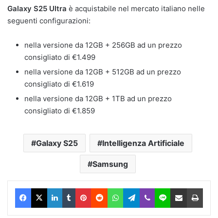
Galaxy S25 Ultra
è acquistabile nel mercato italiano nelle
seguenti configurazioni:
nella versione da 12GB + 256GB ad un prezzo
consigliato di €1.499
nella versione da 12GB + 512GB ad un prezzo
consigliato di €1.619
nella versione da 12GB + 1TB ad un prezzo
consigliato di €1.859
Galaxy S25
Intelligenza Artificiale
Samsung
Facebook
X
LinkedIn
Tumblr
Pinterest
Reddit
WhatsApp
Telegram
Viber
Line
Condividi via Email
Stam