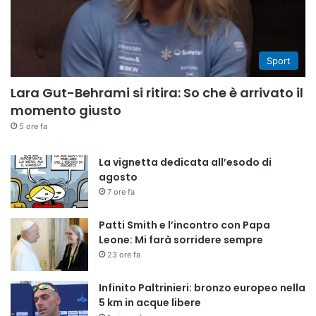
Sport
Lara Gut-Behrami si ritira: So che è arrivato il
momento giusto
5 ore fa
La vignetta dedicata all’esodo di
agosto
7 ore fa
Patti Smith e l’incontro con Papa
Leone: Mi farà sorridere sempre
23 ore fa
Infinito Paltrinieri: bronzo europeo nella
5 km in acque libere