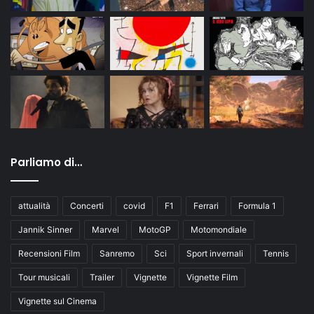
Parliamo di…
attualità
Concerti
covid
F1
Ferrari
Formula 1
Jannik Sinner
Marvel
MotoGP
Motomondiale
Recensioni Film
Sanremo
Sci
Sport invernali
Tennis
Tour musicali
Trailer
Vignette
Vignette Film
Vignette sul Cinema