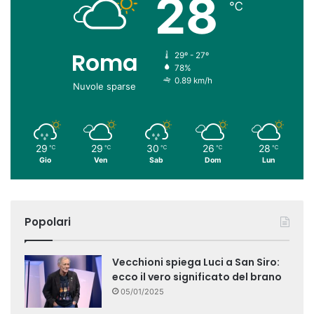
28
℃
Roma
29º - 27º
78%
0.89 km/h
Nuvole sparse
29
29
30
26
28
℃
℃
℃
℃
℃
Gio
Ven
Sab
Dom
Lun
Popolari
Vecchioni spiega Luci a San Siro:
ecco il vero significato del brano
05/01/2025