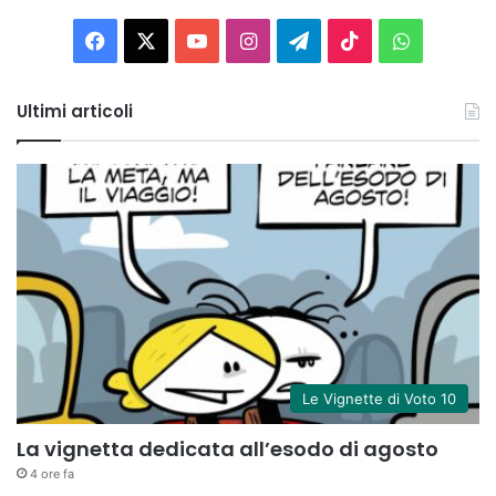
Facebook
X
You
Instagram
Telegram
TikTok
WhatsAp
Tube
Ultimi articoli
Le Vignette di Voto 10
La vignetta dedicata all’esodo di agosto
4 ore fa