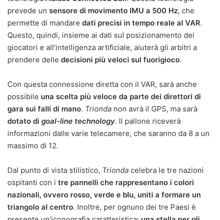
prevede un
sensore di movimento IMU a 500 Hz
, che
permette di mandare
dati precisi in tempo reale al VAR
.
Questo, quindi, insieme ai dati sul posizionamento dei
giocatori e all’intelligenza artificiale, aiuterà gli arbitri a
prendere delle
decisioni più veloci sul fuorigioco
.
Con questa connessione diretta con il VAR, sarà anche
possibile
una scelta più veloce da parte dei direttori di
gara sui falli di mano
.
Trionda
non avrà il GPS, ma sarà
dotato di
goal-line technology
. Il pallone riceverà
informazioni dalle varie telecamere, che saranno da 8 a un
massimo di 12.
Dal punto di vista stilistico,
Trionda
celebra le tre nazioni
ospitanti con i
tre pannelli che rappresentano i colori
nazionali, ovvero rosso, verde e blu, uniti a formare un
triangolo al centro
. Inoltre, per ognuno dei tre Paesi è
presente un’iconografia caratteristica:
una stella per gli