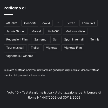
Parliamo di…
attualità
Concerti
covid
F1
Ferrari
Formula 1
Jannik Sinner
Marvel
MotoGP
Motomondiale
Recensioni Film
Sanremo
Sci
Sport invernali
Tennis
Tour musicali
Trailer
Vignette
Vignette Film
Vignette sul Cinema
In qualità di affiliati Amazon, riceviamo un guadagno dagli acquisti idonei effettuati
tramite i link presenti sul nostro sito.
Voto 10 - Testata giornalistica - Autorizzazione del tribunale di
Roma N° 447/2009 del 30/12/2009