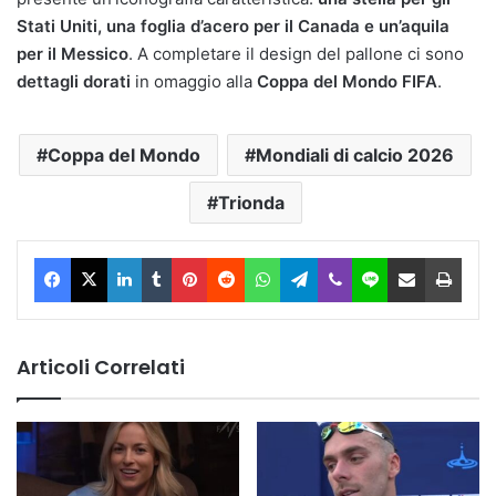
Stati Uniti, una foglia d’acero per il Canada e un’aquila
per il Messico
. A completare il design del pallone ci sono
dettagli dorati
in omaggio alla
Coppa del Mondo FIFA
.
Coppa del Mondo
Mondiali di calcio 2026
Trionda
Facebook
X
LinkedIn
Tumblr
Pinterest
Reddit
WhatsApp
Telegram
Viber
Line
Condividi via Email
Stam
Articoli Correlati