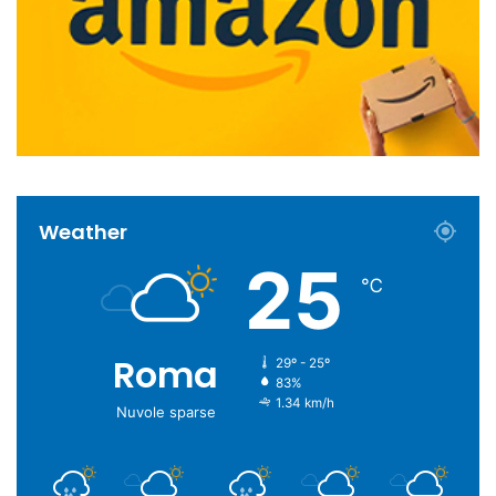
Weather
25
℃
Roma
29º - 25º
83%
1.34 km/h
Nuvole sparse