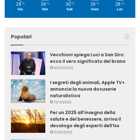
29
29
30
26
28
℃
℃
℃
℃
℃
Gio
Ven
Sab
Dom
Lun
Popolari
Vecchioni spiega Luci a San Siro:
ecco il vero significato del brano
05/01/2025
I segreti degli animali, Apple TV+
annuncia la nuova docuserie
naturalistica
11/11/2024
Per un 2025 all’insegna della
salute e del benessere, arriva il
decalogo degli esperti dell’Iss
01/01/2025