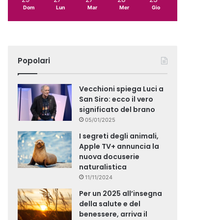
Dom
Lun
Mar
Mer
Gio
Popolari
Vecchioni spiega Luci a
San Siro: ecco il vero
significato del brano
05/01/2025
I segreti degli animali,
Apple TV+ annuncia la
nuova docuserie
naturalistica
11/11/2024
Per un 2025 all’insegna
della salute e del
benessere, arriva il