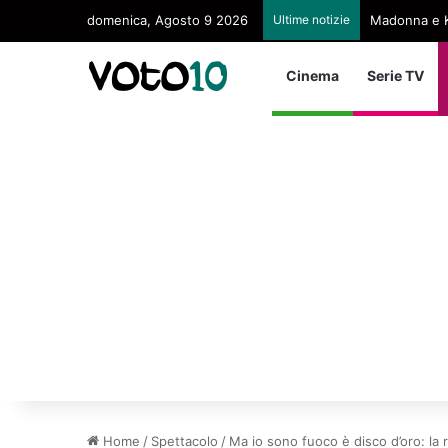
domenica, Agosto 9 2026
Ultime notizie
Madonna e K
Cinema
Serie TV
Home
/
Spettacolo
/
Ma io sono fuoco è disco d’oro: la 