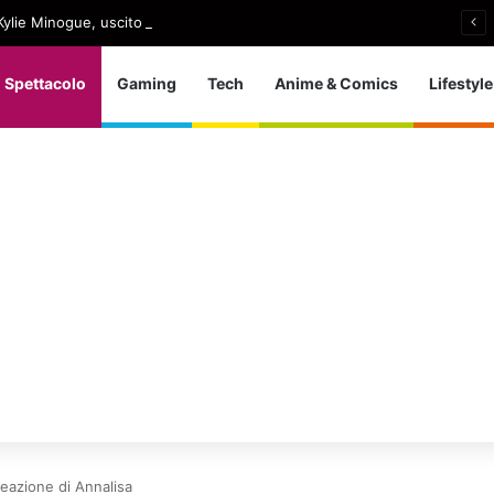
ylie Minogue, uscito Love Sensation (Afterhours Mix)
Spettacolo
Gaming
Tech
Anime & Comics
Lifestyle
reazione di Annalisa