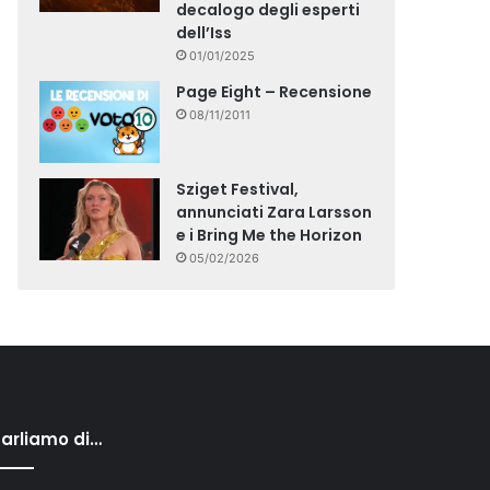
decalogo degli esperti
dell’Iss
01/01/2025
Page Eight – Recensione
08/11/2011
Sziget Festival,
annunciati Zara Larsson
e i Bring Me the Horizon
05/02/2026
arliamo di…