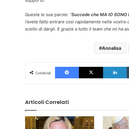
supporto.
Queste le sue parole:
“
Succede che MA IO SONO FUO
l’avete fatto entrare così rapidamente nelle vostre c
scelto di dargli. E grazie a tutto il team che mi ha 
Annalisa
Facebook
X
L
Condividi
Articoli Correlati