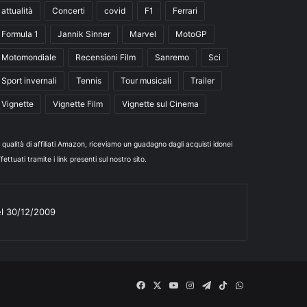
attualità
Concerti
covid
F1
Ferrari
Formula 1
Jannik Sinner
Marvel
MotoGP
Motomondiale
Recensioni Film
Sanremo
Sci
Sport invernali
Tennis
Tour musicali
Trailer
Vignette
Vignette Film
Vignette sul Cinema
n qualità di affiliati Amazon, riceviamo un guadagno dagli acquisti idonei
fettuati tramite i link presenti sul nostro sito.
el 30/12/2009
Facebook
X
You
Instagram
Telegram
TikTok
WhatsApp
Tube