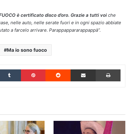
CO è certificato disco d’oro. Grazie a tutti voi
che
ase, nelle auto, nelle serate fuori e in ogni spazio abbiate
aiutato a farcelo arrivare. Parappappararappappà”.
Ma io sono fuoco
inkedIn
Tumblr
Pinterest
Reddit
Condividi via Email
Stampa