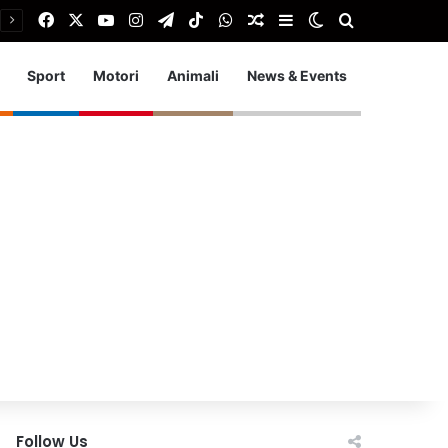
Facebook
X
You Tube
Instagram
Telegram
TikTok
WhatsApp
Articolo Random
Barra laterale
Cambia aspetto
Cerca
Sport
Motori
Animali
News & Events
Follow Us