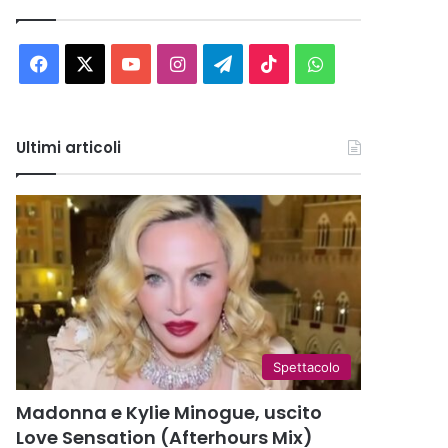
Facebook
X
You
Instagram
Telegram
TikTok
WhatsApp
Tube
Ultimi articoli
Spettacolo
Madonna e Kylie Minogue, uscito
Love Sensation (Afterhours Mix)