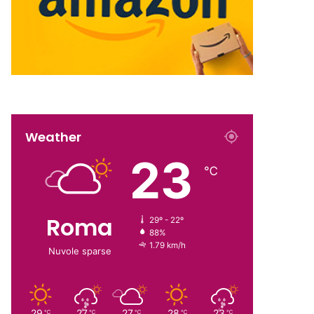
Weather
23
℃
Roma
29º - 22º
88%
1.79 km/h
Nuvole sparse
29
27
27
28
23
℃
℃
℃
℃
℃